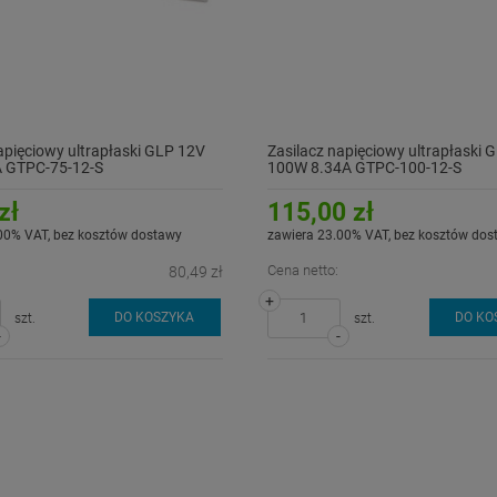
apięciowy ultrapłaski GLP 12V
Zasilacz napięciowy ultrapłaski 
 GTPC-75-12-S
100W 8.34A GTPC-100-12-S
zł
115,00 zł
00% VAT, bez kosztów dostawy
zawiera 23.00% VAT, bez kosztów dos
Cena netto:
80,49 zł
+
DO KOSZYKA
DO KO
szt.
szt.
-
-