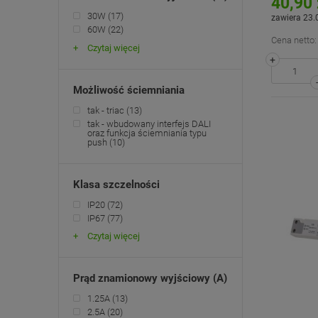
40,90 
30W
(17)
zawiera 23.
60W
(22)
Cena netto:
Czytaj więcej
+
Możliwość ściemniania
tak - triac
(13)
tak - wbudowany interfejs DALI
oraz funkcja ściemniania typu
push
(10)
Klasa szczelności
IP20
(72)
IP67
(77)
Czytaj więcej
Prąd znamionowy wyjściowy (A)
1.25A
(13)
2.5A
(20)