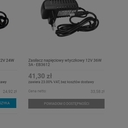
 12V 24W
Zasilacz napięciowy wtyczkowy 12V 36W
3A - EB3612
41,30 zł
tawy
zawiera 23.00% VAT, bez kosztów dostawy
Cena netto:
24,92 zł
33,58 zł
SZYKA
POWIADOM O DOSTĘPNOŚCI