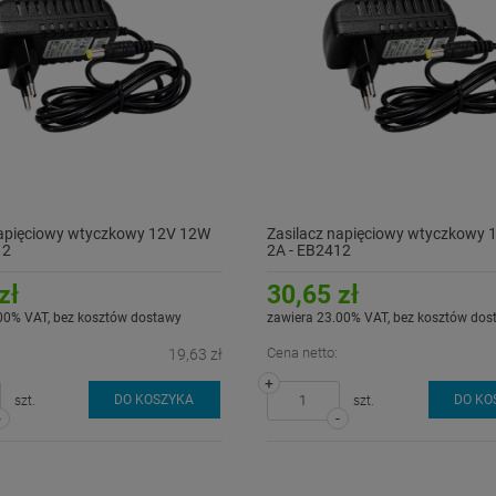
napięciowy wtyczkowy 12V 12W
Zasilacz napięciowy wtyczkowy
12
2A - EB2412
zł
30,65 zł
00% VAT, bez kosztów dostawy
zawiera 23.00% VAT, bez kosztów dos
Cena netto:
19,63 zł
+
DO KOSZYKA
DO KO
szt.
szt.
-
-