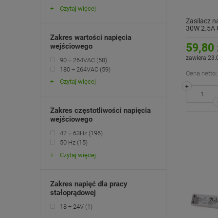
Czytaj więcej
Zasilacz n
30W 2.5A 
Zakres wartości napięcia
59,80 
wejściowego
zawiera 23.
90 ÷ 264VAC
(58)
180 ÷ 264VAC
(59)
Cena netto:
Czytaj więcej
+
Zakres częstotliwości napięcia
wejściowego
47 ÷ 63Hz
(196)
50 Hz
(15)
Czytaj więcej
Zakres napięć dla pracy
stałoprądowej
18 ÷ 24V
(1)