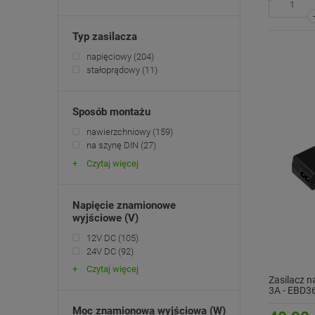
Typ zasilacza
napięciowy
(204)
stałoprądowy
(11)
Sposób montażu
nawierzchniowy
(159)
na szynę DIN
(27)
Czytaj więcej
Napięcie znamionowe
wyjściowe (V)
12V DC
(105)
24V DC
(92)
Czytaj więcej
Zasilacz 
3A - EBD3
Moc znamionowa wyjściowa (W)