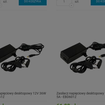
DO KOSZYKA
DO KO
szt.
szt.
-
-
napięciowy desktopowy 12V 36W
Zasilacz napięciowy desktopowy
612
5A - EBD6012