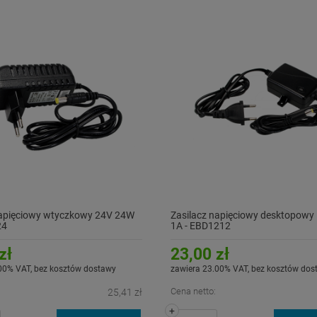
napięciowy wtyczkowy 24V 24W
Zasilacz napięciowy desktopowy
24
1A - EBD1212
zł
23,00 zł
00% VAT, bez kosztów dostawy
zawiera 23.00% VAT, bez kosztów dos
Cena netto:
25,41 zł
+