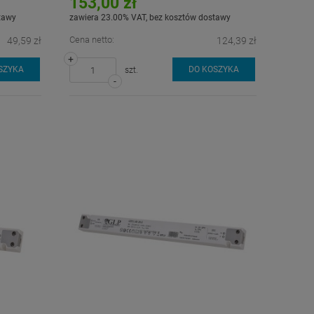
153,00 zł
tawy
zawiera 23.00% VAT, bez kosztów dostawy
Cena netto:
49,59 zł
124,39 zł
+
SZYKA
DO KOSZYKA
szt.
-