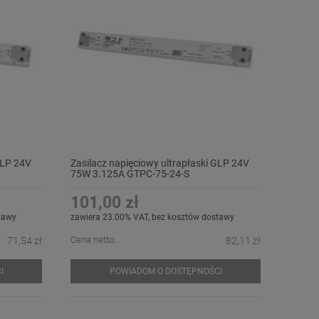
GLP 24V
Zasilacz napięciowy ultrapłaski GLP 24V
75W 3.125A GTPC-75-24-S
101,00 zł
tawy
zawiera 23.00% VAT, bez kosztów dostawy
Cena netto:
71,54 zł
82,11 zł
I
POWIADOM O DOSTĘPNOŚCI