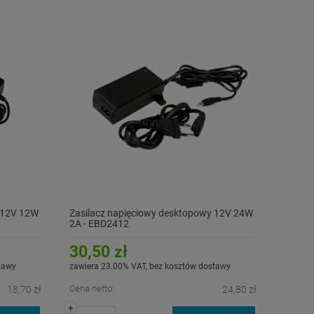
 12V 12W
Zasilacz napięciowy desktopowy 12V 24W
2A - EBD2412
30,50 zł
tawy
zawiera 23.00% VAT, bez kosztów dostawy
Cena netto:
18,70 zł
24,80 zł
+