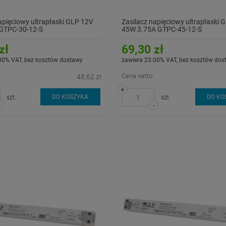
apięciowy ultrapłaski GLP 12V
Zasilacz napięciowy ultrapłaski 
GTPC-30-12-S
45W 3.75A GTPC-45-12-S
zł
69,30 zł
00% VAT, bez kosztów dostawy
zawiera 23.00% VAT, bez kosztów dos
Cena netto:
48,62 zł
+
DO KOSZYKA
DO KO
szt.
szt.
-
-