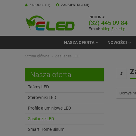
ZALOGUJ SIĘ
ZAREJESTRUJ SIĘ
INFOLINIA:
(32) 445 09 84
Email:
sklep@eled.pl
NASZA OFERTA
NOWOŚCI
Strona główna
Zasilacze LED
Z
Nasza oferta
Taśmy LED
Sterowniki LED
Profile aluminiowe LED
Zasilacze LED
Smart Home Sinum