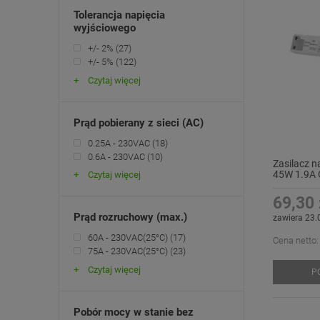
Tolerancja napięcia
wyjściowego
+/- 2%
(27)
+/- 5%
(122)
Czytaj więcej
Prąd pobierany z sieci (AC)
0.25A - 230VAC
(18)
0.6A - 230VAC
(10)
Zasilacz n
45W 1.9A 
Czytaj więcej
69,30 
Prąd rozruchowy (max.)
zawiera 23.
60A - 230VAC(25°C)
(17)
Cena netto:
75A - 230VAC(25°C)
(23)
Czytaj więcej
P
Pobór mocy w stanie bez