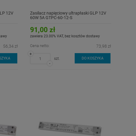
GLP 12V
Zasilacz napięciowy ultrapłaski GLP 12V
60W 5A GTPC-60-12-S
91,00 zł
tawy
zawiera 23.00% VAT, bez kosztów dostawy
Cena netto:
56,34 zł
73,98 zł
+
SZYKA
DO KOSZYKA
szt.
-