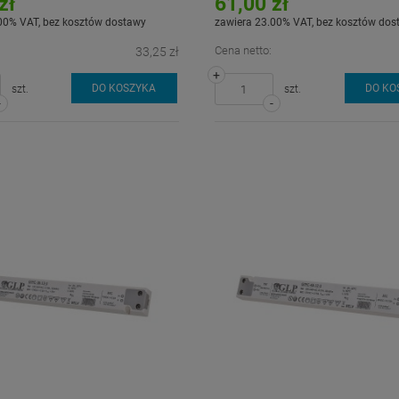
zł
61,00 zł
00% VAT, bez kosztów dostawy
zawiera 23.00% VAT, bez kosztów dos
Cena netto:
33,25 zł
+
DO KOSZYKA
DO KO
szt.
szt.
-
-