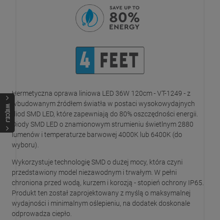
Hermetyczna oprawa liniowa LED 36W 120cm - VT-1249 - z
wbudowanym źródłem światła w postaci wysokowydajnych
WIĘCEJ
diod SMD LED, które zapewniają do 80% oszczędności energii.
Diody SMD LED o znamionowym strumieniu świetlnym 2880
lumenów i temperaturze barwowej 4000K lub 6400K (do
wyboru).
Wykorzystuje technologię SMD o dużej mocy, która czyni
przedstawiony model niezawodnym i trwałym. W pełni
chroniona przed wodą, kurzem i korozją - stopień ochrony IP65.
Produkt ten został zaprojektowany z myślą o maksymalnej
wydajności i minimalnym oślepieniu, na dodatek doskonale
odprowadza ciepło.