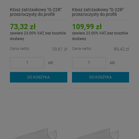
Klosz zatrzaskowy "G-22R"
Klosz zatrzaskowy "G-22R"
przezroczysty do profili
przezroczysty do profili
aluminiowych LED - 2mb
aluminiowych LED - 3mb
73,32 zł
109,99 zł
zawiera 23.00% VAT, bez kosztów
zawiera 23.00% VAT, bez kosztów
dostawy
dostawy
Cena netto:
Cena netto:
59,61 zł
89,42 zł
szt.
szt.
DO KOSZYKA
DO KOSZYKA