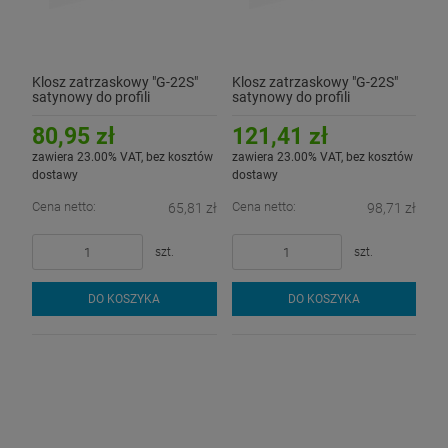
Klosz zatrzaskowy "G-22S"
Klosz zatrzaskowy "G-22S"
satynowy do profili
satynowy do profili
aluminiowych LED - 2mb
aluminiowych LED - 3mb
80,95 zł
121,41 zł
zawiera 23.00% VAT, bez kosztów
zawiera 23.00% VAT, bez kosztów
dostawy
dostawy
Cena netto:
Cena netto:
65,81 zł
98,71 zł
szt.
szt.
DO KOSZYKA
DO KOSZYKA