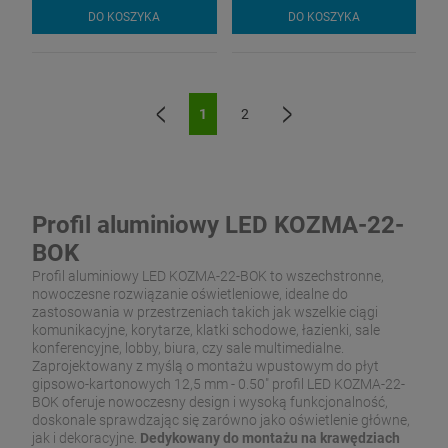
DO KOSZYKA
DO KOSZYKA
1
2
«
»
Profil aluminiowy LED KOZMA-22-
BOK
Profil aluminiowy LED KOZMA-22-BOK to wszechstronne,
nowoczesne rozwiązanie oświetleniowe, idealne do
zastosowania w przestrzeniach takich jak wszelkie ciągi
komunikacyjne, korytarze, klatki schodowe, łazienki, sale
konferencyjne, lobby, biura, czy sale multimedialne.
Zaprojektowany z myślą o montażu wpustowym do płyt
gipsowo-kartonowych 12,5 mm - 0.50" profil LED KOZMA-22-
BOK oferuje nowoczesny design i wysoką funkcjonalność,
doskonale sprawdzając się zarówno jako oświetlenie główne,
jak i dekoracyjne.
Dedykowany do montażu na krawędziach