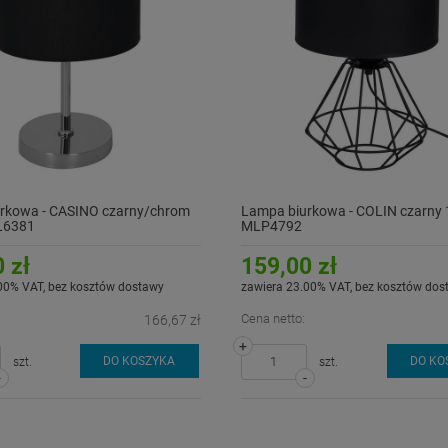
rkowa - CASINO czarny/chrom
Lampa biurkowa - COLIN czarny 
L6381
MLP4792
 zł
159,00 zł
00% VAT, bez kosztów dostawy
zawiera 23.00% VAT, bez kosztów dos
Cena netto:
166,67 zł
+
DO KOSZYKA
DO KO
szt.
szt.
-
-