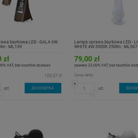
awa biurkowa LED - GALA 6W
Lampa oprawa biurkowa LED - LI
lm - ML139
WHITE 4W 3000K 250lm - ML567
 zł
79,00 zł
00% VAT, bez kosztów dostawy
zawiera 23.00% VAT, bez kosztów dos
Cena netto:
129,27 zł
+
DO KOSZYKA
DO KO
szt.
szt.
-
-