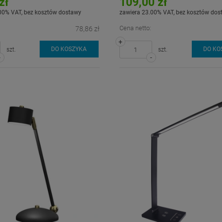
zł
109,00 zł
00% VAT, bez kosztów dostawy
zawiera 23.00% VAT, bez kosztów dos
Cena netto:
78,86 zł
+
DO KOSZYKA
DO KO
szt.
szt.
-
-