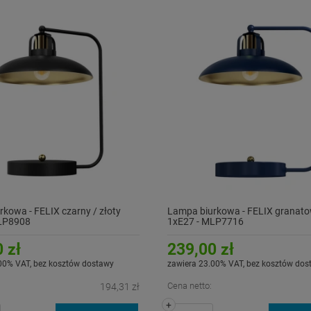
kowa - FELIX czarny / złoty
Lampa biurkowa - FELIX granatow
LP8908
1xE27 - MLP7716
 zł
239,00 zł
00% VAT, bez kosztów dostawy
zawiera 23.00% VAT, bez kosztów dos
Cena netto:
194,31 zł
+