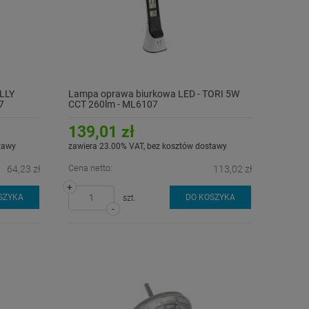
LLY
Lampa oprawa biurkowa LED - TORI 5W
7
CCT 260lm - ML6107
139,01 zł
tawy
zawiera 23.00% VAT, bez kosztów dostawy
Cena netto:
64,23 zł
113,02 zł
+
SZYKA
DO KOSZYKA
szt.
-