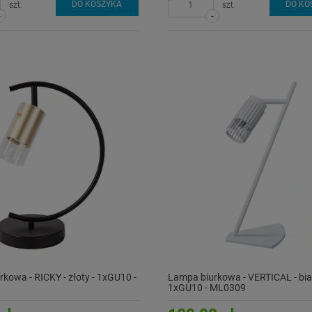
DO KOSZYKA
DO KO
szt.
szt.
-
-
kowa - RICKY - złoty - 1xGU10 -
Lampa biurkowa - VERTICAL - biał
1xGU10 - ML0309