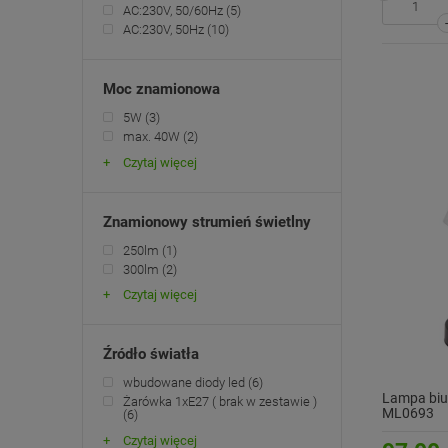
AC:230V, 50/60Hz
(5)
AC:230V, 50Hz
(10)
Moc znamionowa
5W
(3)
max. 40W
(2)
Czytaj więcej
Znamionowy strumień świetlny
250lm
(1)
300lm
(2)
Czytaj więcej
Źródło światła
wbudowane diody led
(6)
Lampa biur
Żarówka 1xE27 ( brak w zestawie )
ML0693
(6)
Czytaj więcej