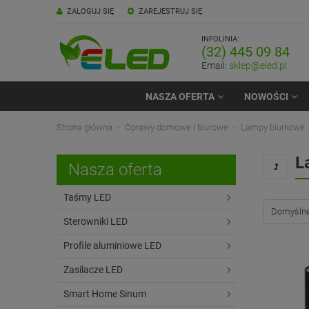
ZALOGUJ SIĘ
ZAREJESTRUJ SIĘ
INFOLINIA:
(32) 445 09 84
Email:
sklep@eled.pl
NASZA OFERTA
NOWOŚCI
Strona główna
Oprawy domowe i biurowe
Lampy biurkowe
L
Nasza oferta
Taśmy LED
Sterowniki LED
Profile aluminiowe LED
Zasilacze LED
Smart Home Sinum