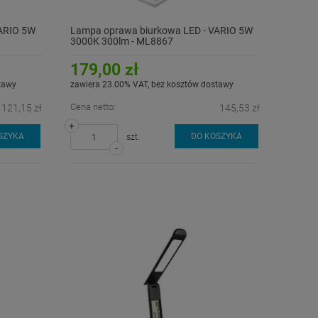
ARIO 5W
Lampa oprawa biurkowa LED - VARIO 5W
3000K 300lm - ML8867
179,00 zł
tawy
zawiera 23.00% VAT, bez kosztów dostawy
Cena netto:
121,15 zł
145,53 zł
+
SZYKA
DO KOSZYKA
szt.
-