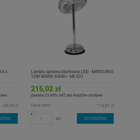
14 z
Lampa oprawa biurkowa LED - MERCURIO
12W 4000K 840lm - ML331
215,02 zł
tawy
zawiera 23.00% VAT, bez kosztów dostawy
Cena netto:
59,59 zł
174,81 zł
+
SZYKA
DO KOSZYKA
szt.
-