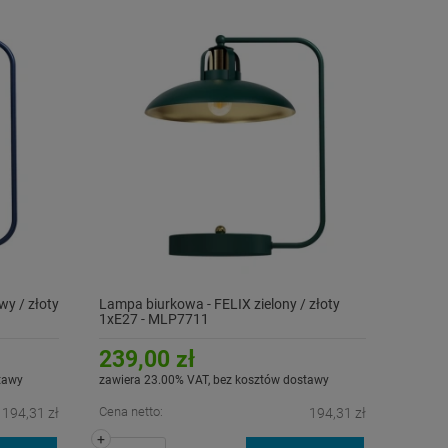
y / złoty
Lampa biurkowa - FELIX zielony / złoty
1xE27 - MLP7711
239,00 zł
tawy
zawiera 23.00% VAT, bez kosztów dostawy
Cena netto:
194,31 zł
194,31 zł
+