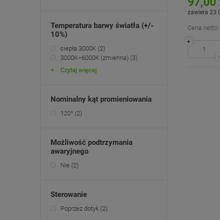
97,00 
zawiera 23.
Temperatura barwy światła (+/-
Cena netto:
10%)
+
ciepła 3000K
(2)
3000K÷6000K (zmienna)
(3)
Czytaj więcej
Nominalny kąt promieniowania
120°
(2)
Możliwość podtrzymania
awaryjnego
Nie
(2)
Sterowanie
Poprzez dotyk
(2)