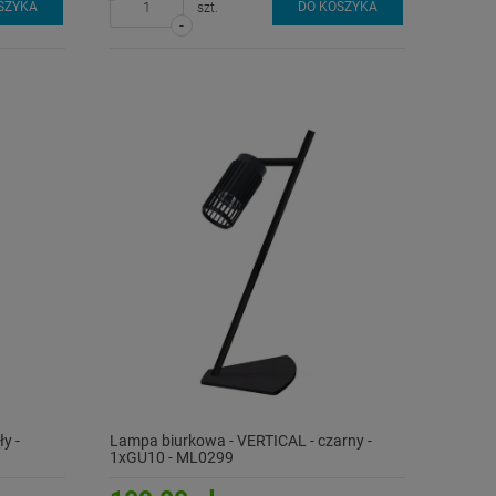
SZYKA
DO KOSZYKA
szt.
-
y -
Lampa biurkowa - VERTICAL - czarny -
1xGU10 - ML0299