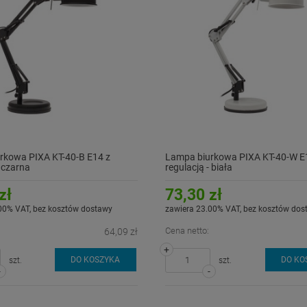
rkowa PIXA KT-40-B E14 z
Lampa biurkowa PIXA KT-40-W E
- czarna
regulacją - biała
zł
73,30 zł
00% VAT, bez kosztów dostawy
zawiera 23.00% VAT, bez kosztów dos
Cena netto:
64,09 zł
+
DO KOSZYKA
DO KO
szt.
szt.
-
-