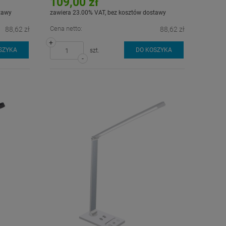
109,00 zł
tawy
zawiera 23.00% VAT, bez kosztów dostawy
Cena netto:
88,62 zł
88,62 zł
+
SZYKA
DO KOSZYKA
szt.
-