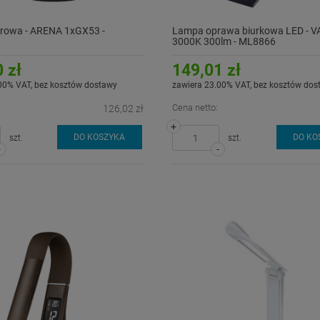
rowa - ARENA 1xGX53 -
Lampa oprawa biurkowa LED - V
3000K 300lm - ML8866
 zł
149,01 zł
00% VAT, bez kosztów dostawy
zawiera 23.00% VAT, bez kosztów dos
Cena netto:
126,02 zł
+
DO KOSZYKA
DO KO
szt.
szt.
-
-