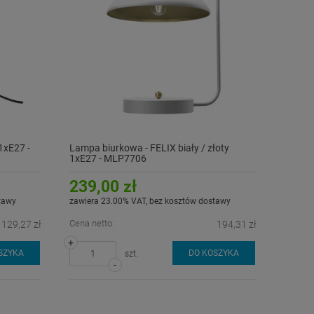
1xE27 -
Lampa biurkowa - FELIX biały / złoty
1xE27 - MLP7706
239,00 zł
tawy
zawiera 23.00% VAT, bez kosztów dostawy
Cena netto:
129,27 zł
194,31 zł
+
SZYKA
DO KOSZYKA
szt.
-