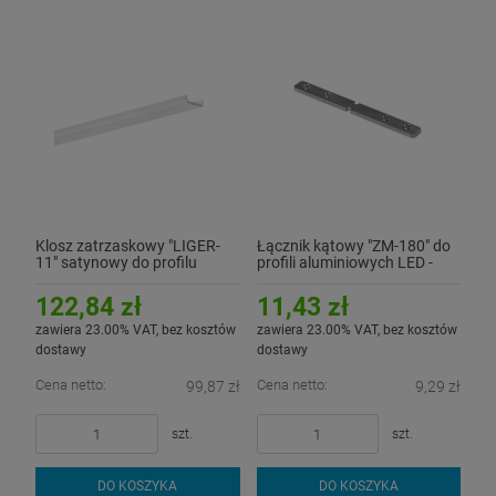
Klosz zatrzaskowy "LIGER-
Łącznik kątowy "ZM-180" do
11" satynowy do profilu
profili aluminiowych LED -
aluminiowego LED - rolka 6
180st.
metrów
122,84 zł
11,43 zł
zawiera 23.00% VAT, bez kosztów
zawiera 23.00% VAT, bez kosztów
dostawy
dostawy
Cena netto:
Cena netto:
99,87 zł
9,29 zł
szt.
szt.
DO KOSZYKA
DO KOSZYKA