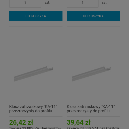
szt.
szt.
DO KOSZYKA
DO KOSZYKA
Klosz zatrzaskowy "KA-11"
Klosz zatrzaskowy "KA-11"
przezroczysty do profilu
przezroczysty do profilu
aluminiowego LED - 2mb
aluminiowego LED - 3mb
26,42 zł
39,64 zł
zawiera 23.00% VAT, bez kosztów
zawiera 23.00% VAT, bez kosztów