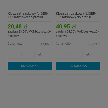
Klosz zatrzaskowy "LIGER-
Klosz zatrzaskowy "LIGER-
11" satynowy do profilu
11" satynowy do profilu
aluminiowego LED - 1mb
aluminiowego LED - 2mb
20,48 zł
40,95 zł
zawiera 23.00% VAT, bez kosztów
zawiera 23.00% VAT, bez kosztów
dostawy
dostawy
Cena netto:
Cena netto:
16,65 zł
33,29 zł
szt.
szt.
DO KOSZYKA
DO KOSZYKA