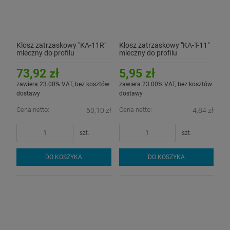
Klosz zatrzaskowy "KA-11R"
Klosz zatrzaskowy "KA-T-11"
mleczny do profilu
mleczny do profilu
aluminiowego LED - 3mb
aluminiowego LED - 1mb
73,92 zł
5,95 zł
zawiera 23.00% VAT, bez kosztów
zawiera 23.00% VAT, bez kosztów
dostawy
dostawy
Cena netto:
Cena netto:
60,10 zł
4,84 zł
szt.
szt.
DO KOSZYKA
DO KOSZYKA