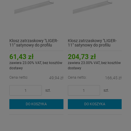
Klosz zatrzaskowy "LIGER-
Klosz zatrzaskowy "LIGER-
11" satynowy do profilu
11" satynowy do profilu
aluminiowego LED - 3mb
aluminiowego LED - rolka 10
metrów
61,43 zł
204,73 zł
zawiera 23.00% VAT, bez kosztów
zawiera 23.00% VAT, bez kosztów
dostawy
dostawy
Cena netto:
Cena netto:
49,94 zł
166,45 zł
szt.
szt.
DO KOSZYKA
DO KOSZYKA