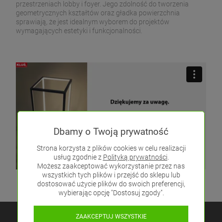
przestrzeniach lobby i foyer. Jego zdolność do tworzenia
geometrycznych kształtów oraz gładka powierzchnia
sprawiają, że jest idealnym wyborem do projektów
wymagających estetyki i funkcjonalności.
Dbamy o Twoją prywatność
Strona korzysta z plików cookies w celu realizacji
usług zgodnie z
Polityką prywatności
.
Możesz zaakceptować wykorzystanie przez nas
wszystkich tych plików i przejść do sklepu lub
dostosować użycie plików do swoich preferencji,
wybierając opcję "Dostosuj zgody".
ZAAKCEPTUJ WSZYSTKIE