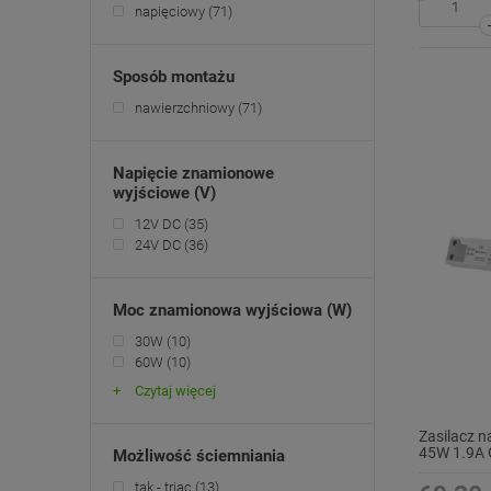
napięciowy
(71)
Sposób montażu
nawierzchniowy
(71)
Napięcie znamionowe
wyjściowe (V)
12V DC
(35)
24V DC
(36)
Moc znamionowa wyjściowa (W)
30W
(10)
60W
(10)
Czytaj więcej
Zasilacz n
45W 1.9A 
Możliwość ściemniania
tak - triac
(13)