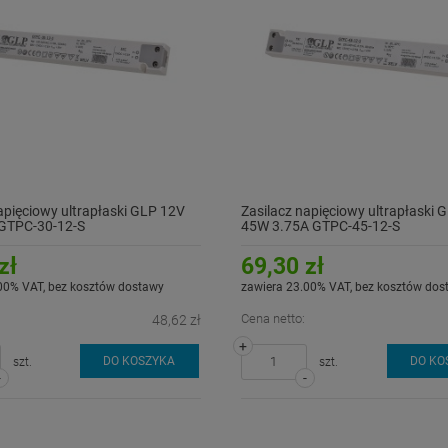
apięciowy ultrapłaski GLP 12V
Zasilacz napięciowy ultrapłaski 
GTPC-30-12-S
45W 3.75A GTPC-45-12-S
zł
69,30 zł
00% VAT, bez kosztów dostawy
zawiera 23.00% VAT, bez kosztów dos
Cena netto:
48,62 zł
+
DO KOSZYKA
DO KO
szt.
szt.
-
-