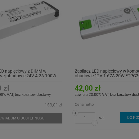
LED napięciowy z DIMM w
Zasilacz LED napięciowy w komp
ej obudowie 24V 4.2A 100W
obudowie 12V 1.67A 20W FTPC2
-24-D
 zł
42,00 zł
00% VAT, bez kosztów dostawy
zawiera 23.00% VAT, bez kosztów dos
Cena netto:
153,01 zł
+
DO KO
szt.
OWIADOM O DOSTĘPNOŚCI
-