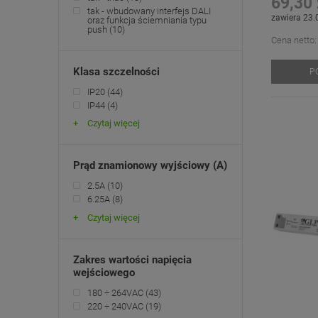
69,30 
tak - wbudowany interfejs DALI
zawiera 23.
oraz funkcja ściemniania typu
push
(10)
Cena netto:
Klasa szczelności
P
IP20
(44)
IP44
(4)
Czytaj więcej
Prąd znamionowy wyjściowy (A)
2.5A
(10)
6.25A
(8)
Czytaj więcej
Zakres wartości napięcia
wejściowego
180 ÷ 264VAC
(43)
220 ÷ 240VAC
(19)