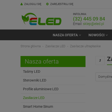
ZALOGUJ SIĘ
ZAREJESTRUJ SIĘ
INFOLINIA:
(32) 445 09 84
Email:
sklep@eled.pl
NASZA OFERTA
NOWOŚCI
Strona główna
Zasilacze LED
Zasilacze ultrapłaskie
Z
Nasza oferta
Taśmy LED
Sterowniki LED
Profile aluminiowe LED
Zasilacze LED
Smart Home Sinum