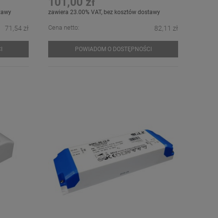
101,00 zł
tawy
zawiera 23.00% VAT, bez kosztów dostawy
Cena netto:
71,54 zł
82,11 zł
I
POWIADOM O DOSTĘPNOŚCI