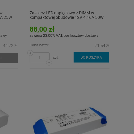
 w
Zasilacz LED napięciowy z DIMM w
8A 25W
kompaktowej obudowie 12V 4.16A 50W
GTPC-50-12-D
88,00 zł
tawy
zawiera 23.00% VAT, bez kosztów dostawy
Cena netto:
44,72 zł
71,54 zł
+
DO KOSZYKA
szt.
I
-