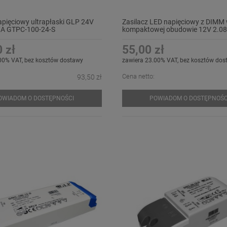
apięciowy ultrapłaski GLP 24V
Zasilacz LED napięciowy z DIMM
A GTPC-100-24-S
kompaktowej obudowie 12V 2.0
GTPC-25-12-D
 zł
55,00 zł
00% VAT, bez kosztów dostawy
zawiera 23.00% VAT, bez kosztów dos
Cena netto:
93,50 zł
OWIADOM O DOSTĘPNOŚCI
POWIADOM O DOSTĘPNOŚC