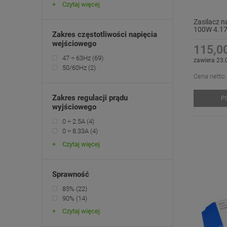
Czytaj więcej
Zasilacz n
100W 4.17
Zakres częstotliwości napięcia
wejściowego
115,00
47 ÷ 63Hz
(69)
zawiera 23.
50/60Hz
(2)
Cena netto:
Zakres regulacji prądu
P
wyjściowego
0 ÷ 2.5A
(4)
0 ÷ 8.33A
(4)
Czytaj więcej
Sprawność
85%
(22)
90%
(14)
Czytaj więcej