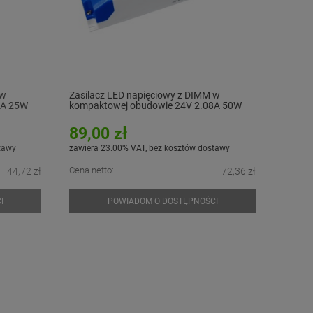
 w
Zasilacz LED napięciowy z DIMM w
4A 25W
kompaktowej obudowie 24V 2.08A 50W
GTPC-50-24-D
89,00 zł
tawy
zawiera 23.00% VAT, bez kosztów dostawy
Cena netto:
44,72 zł
72,36 zł
I
POWIADOM O DOSTĘPNOŚCI