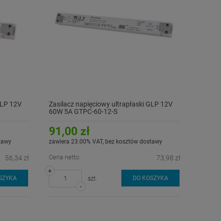
GLP 12V
Zasilacz napięciowy ultrapłaski GLP 12V
60W 5A GTPC-60-12-S
91,00 zł
tawy
zawiera 23.00% VAT, bez kosztów dostawy
Cena netto:
56,34 zł
73,98 zł
+
SZYKA
DO KOSZYKA
szt.
-