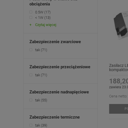
obciążenia
0.5W
(17)
< 1W
(13)
Czytaj więcej
Zabezpieczenie zwarciowe
tak
(71)
Zasilacz 
Zabezpieczenie przeciążeniowe
kompaktow
GTPC-100
tak
(71)
188,20
zawiera 23.
Zabezpieczenie nadnapięciowe
Cena netto:
tak
(55)
P
Zabezpieczenie termiczne
tak
(39)