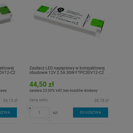
aktowej
Zasilacz LED napięciowy w kompaktowej
0V12-C2
obudowie 12V 2.5A 30W FTPC30V12-C2
44,50 zł
tawy
zawiera 23.00% VAT, bez kosztów dostawy
Cena netto:
34,15 zł
36,18 zł
+
SZYKA
DO KOSZYKA
szt.
-