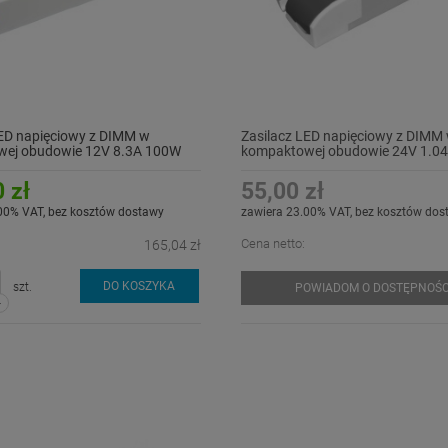
LED napięciowy z DIMM w
Zasilacz LED napięciowy z DIMM
ej obudowie 12V 8.3A 100W
kompaktowej obudowie 24V 1.0
-12-D
GTPC-25-24-D
 zł
55,00 zł
00% VAT, bez kosztów dostawy
zawiera 23.00% VAT, bez kosztów dos
Cena netto:
165,04 zł
DO KOSZYKA
szt.
POWIADOM O DOSTĘPNOŚC
-