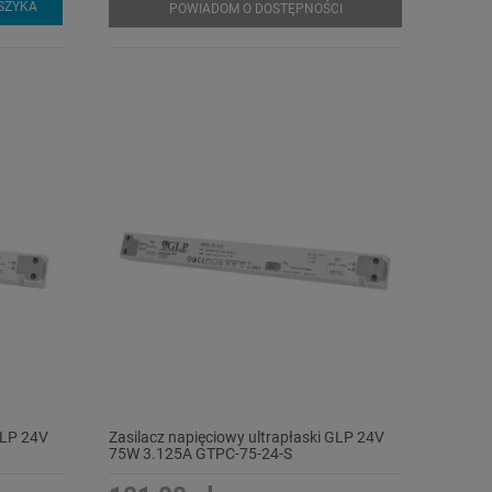
SZYKA
POWIADOM O DOSTĘPNOŚCI
GLP 24V
Zasilacz napięciowy ultrapłaski GLP 24V
75W 3.125A GTPC-75-24-S