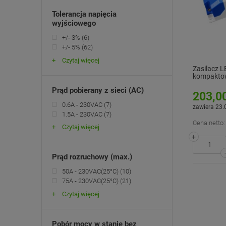
Tolerancja napięcia
wyjściowego
+/- 3%
(6)
+/- 5%
(62)
Czytaj więcej
Zasilacz 
kompaktow
GTPC-100
Prąd pobierany z sieci (AC)
203,00
0.6A - 230VAC
(7)
zawiera 23.
1.5A - 230VAC
(7)
Cena netto:
Czytaj więcej
+
Prąd rozruchowy (max.)
50A - 230VAC(25°C)
(10)
75A - 230VAC(25°C)
(21)
Czytaj więcej
Pobór mocy w stanie bez