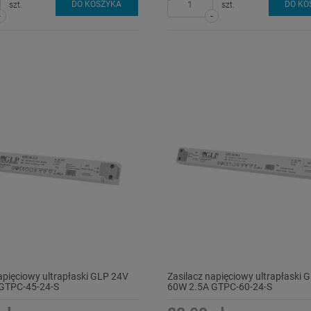
DO KOSZYKA
DO KO
szt.
szt.
-
-
apięciowy ultrapłaski GLP 24V
Zasilacz napięciowy ultrapłaski 
GTPC-45-24-S
60W 2.5A GTPC-60-24-S