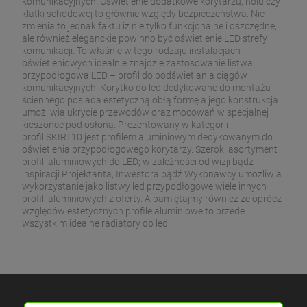
komunikacyjnych. Oświetlenie dodatkowe korytarzu, holu czy
klatki schodowej to głównie względy bezpieczeństwa. Nie
zmienia to jednak faktu iż nie tylko funkcjonalne i oszczędne,
ale również eleganckie powinno być oświetlenie LED strefy
komunikacji. To właśnie w tego rodzaju instalacjach
oświetleniowych idealnie znajdzie zastosowanie listwa
przypodłogowa LED – profil do podświetlania ciągów
komunikacyjnych. Korytko do led dedykowane do montażu
ściennego posiada estetyczną obłą formę a jego konstrukcja
umożliwia ukrycie przewodów oraz mocowań w specjalnej
kieszonce pod osłoną. Prezentowany w kategorii
profil SKIRT10 jest profilem aluminiowym dedykowanym do
oświetlenia przypodłogowego korytarzy. Szeroki asortyment
profili aluminiowych do LED; w zależności od wizji bądź
inspiracji Projektanta, Inwestora bądź Wykonawcy umożliwia
wykorzystanie jako listwy led przypodłogowe wiele innych
profili aluminiowych z oferty. A pamiętajmy również że oprócz
względów estetycznych profile aluminiowe to przede
wszystkim idealne radiatory do led.