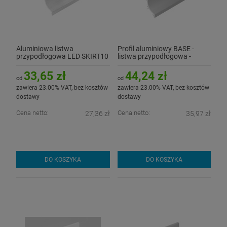
Aluminiowa listwa
Profil aluminiowy BASE -
przypodłogowa LED SKIRT10
listwa przypodłogowa -
- surowa z kloszem
anodowana
33,65 zł
44,24 zł
od
od
zawiera 23.00% VAT, bez kosztów
zawiera 23.00% VAT, bez kosztów
dostawy
dostawy
Cena netto:
Cena netto:
27,36 zł
35,97 zł
DO KOSZYKA
DO KOSZYKA