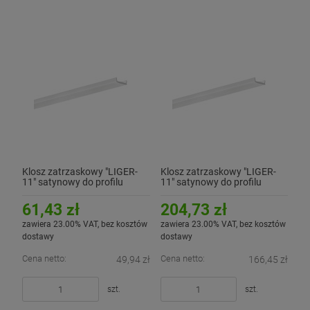
Klosz zatrzaskowy "LIGER-
Klosz zatrzaskowy "LIGER-
11" satynowy do profilu
11" satynowy do profilu
aluminiowego LED - 3mb
aluminiowego LED - rolka 10
metrów
61,43 zł
204,73 zł
zawiera 23.00% VAT, bez kosztów
zawiera 23.00% VAT, bez kosztów
dostawy
dostawy
Cena netto:
Cena netto:
49,94 zł
166,45 zł
szt.
szt.