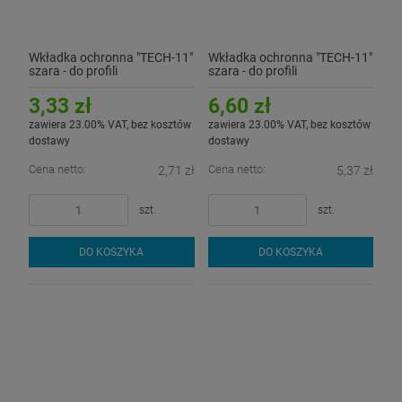
Wkładka ochronna "TECH-11"
Wkładka ochronna "TECH-11"
szara - do profili
szara - do profili
aluminiowych LED - 1mb
aluminiowych LED - 2mb
3,33 zł
6,60 zł
zawiera 23.00% VAT, bez kosztów
zawiera 23.00% VAT, bez kosztów
dostawy
dostawy
Cena netto:
Cena netto:
2,71 zł
5,37 zł
szt.
szt.
DO KOSZYKA
DO KOSZYKA