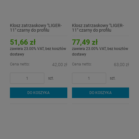
Klosz zatrzaskowy "LIGER-
Klosz zatrzaskowy "LIGER-
11" czarny do profilu
11" czarny do profilu
aluminiowego LED - 2mb
aluminiowego LED - 3mb
51,66 zł
77,49 zł
zawiera 23.00% VAT, bez kosztów
zawiera 23.00% VAT, bez kosztów
dostawy
dostawy
Cena netto:
Cena netto:
42,00 zł
63,00 zł
szt.
szt.
DO KOSZYKA
DO KOSZYKA