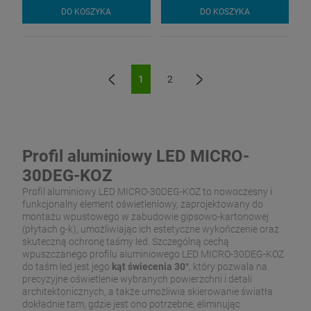
DO KOSZYKA
DO KOSZYKA
1
2
«
»
Profil aluminiowy LED MICRO-
30DEG-KOZ
Profil aluminiowy LED MICRO-30DEG-KOZ to nowoczesny i
funkcjonalny element oświetleniowy, zaprojektowany do
montażu wpustowego w zabudowie gipsowo-kartonowej
(płytach g-k), umożliwiając ich estetyczne wykończenie oraz
skuteczną ochronę taśmy led. Szczególną cechą
wpuszczanego profilu aluminiowego LED MICRO-30DEG-KOZ
do taśm led jest jego
kąt świecenia 30°
, który pozwala na
precyzyjne oświetlenie wybranych powierzchni i detali
architektonicznych, a także umożliwia skierowanie światła
dokładnie tam, gdzie jest ono potrzebne, eliminując