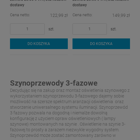
dostawy
dostawy
Cena netto:
Cena netto:
122,99 zł
149,99 zł
szt.
szt.
DO KOSZYKA
DO KOSZYKA
Szynoprzewody 3-fazowe
Decydując się na zakup oraz montaż oświetlenia szynowego z
wykorzystaniem szynoprzewodu 3-fazowego dajemy sobie
możliwość na szersze spektrum aranżacji oświetlenia oraz
stworzenie uniwersalnego systemu iluminacji. Szynoprzewód
3 fazowy pozwala na dogodną i niemalże dowolną
konfigurację z użyciem opraw oświetleniowych ( lampy
szynowe) montowanych na szynie . Oświetlenie na szynie 3-
fazowej to prosty a zarazem niezwykle wygodny system.
Szynoprzewód może zostać zamontowany zarówno w