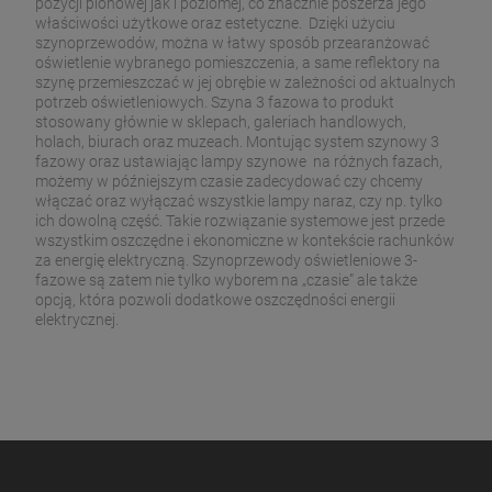
pozycji pionowej jak i poziomej, co znacznie poszerza jego
właściwości użytkowe oraz estetyczne. Dzięki użyciu
szynoprzewodów, można w łatwy sposób przearanżować
oświetlenie wybranego pomieszczenia, a same reflektory na
szynę przemieszczać w jej obrębie w zależności od aktualnych
potrzeb oświetleniowych. Szyna 3 fazowa to produkt
stosowany głównie w sklepach, galeriach handlowych,
holach, biurach oraz muzeach. Montując system szynowy 3
fazowy oraz ustawiając lampy szynowe na różnych fazach,
możemy w późniejszym czasie zadecydować czy chcemy
włączać oraz wyłączać wszystkie lampy naraz, czy np. tylko
ich dowolną część. Takie rozwiązanie systemowe jest przede
wszystkim oszczędne i ekonomiczne w kontekście rachunków
za energię elektryczną. Szynoprzewody oświetleniowe 3-
fazowe są zatem nie tylko wyborem na „czasie” ale także
opcją, która pozwoli dodatkowe oszczędności energii
elektrycznej.