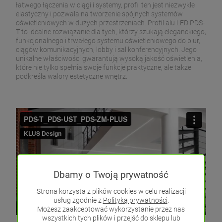
łatwego łączenia w ciągi i systemy, profil ten jest niezwykle
elastyczny i pozwala na tworzenie spójnych systemów
oświetleniowych w dużych przestrzeniach. Profil alu LED PDS-
T to idealne rozwiązanie dla tych, którzy szukają eleganckiego,
funkcjonalnego i trwałego systemu oświetleniowego do biur,
ciągów komunikacyjnych, lobby i sal konferencyjnych. Jego
unikalne właściwości gwarantują wysoką jakość oświetlenia,
które nie tylko spełnia swoje funkcje praktyczne, ale także
podkreśla walory estetyczne wnętrz.
Dbamy o Twoją prywatność
Strona korzysta z plików cookies w celu realizacji
usług zgodnie z
Polityką prywatności
.
Możesz zaakceptować wykorzystanie przez nas
wszystkich tych plików i przejść do sklepu lub