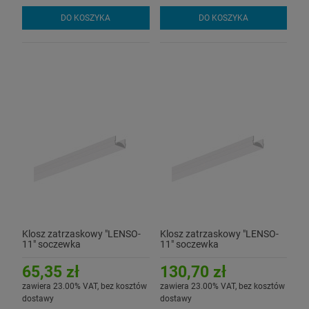
DO KOSZYKA
DO KOSZYKA
Klosz zatrzaskowy "LENSO-
Klosz zatrzaskowy "LENSO-
11" soczewka
11" soczewka
półprzezroczysta do profilu
półprzezroczysta do profilu
aluminiowego LED - 1mb
aluminiowego LED - 2mb
65,35 zł
130,70 zł
zawiera 23.00% VAT, bez kosztów
zawiera 23.00% VAT, bez kosztów
dostawy
dostawy