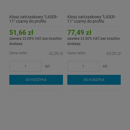
Klosz zatrzaskowy "LIGER-
Klosz zatrzaskowy "LIGER-
11" czarny do profilu
11" czarny do profilu
aluminiowego LED - 2mb
aluminiowego LED - 3mb
51,66 zł
77,49 zł
zawiera 23.00% VAT, bez kosztów
zawiera 23.00% VAT, bez kosztów
dostawy
dostawy
Cena netto:
Cena netto:
42,00 zł
63,00 zł
szt.
szt.
DO KOSZYKA
DO KOSZYKA