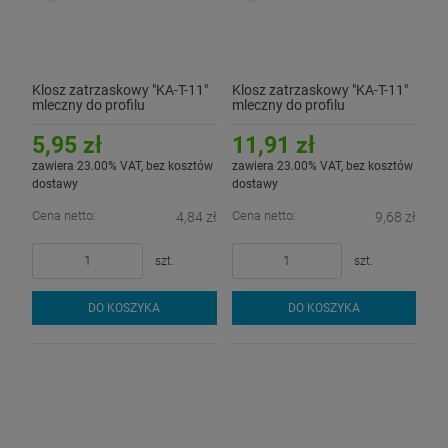
Klosz zatrzaskowy "KA-T-11"
Klosz zatrzaskowy "KA-T-11"
mleczny do profilu
mleczny do profilu
aluminiowego LED - 1mb
aluminiowego LED - 2mb
5,95 zł
11,91 zł
zawiera 23.00% VAT, bez kosztów
zawiera 23.00% VAT, bez kosztów
dostawy
dostawy
Cena netto:
Cena netto:
4,84 zł
9,68 zł
szt.
szt.
DO KOSZYKA
DO KOSZYKA