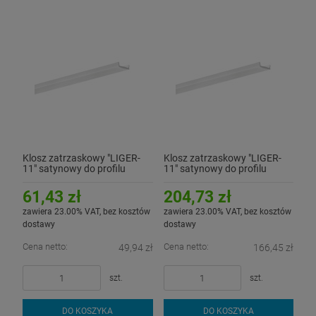
Klosz zatrzaskowy "LIGER-
Klosz zatrzaskowy "LIGER-
11" satynowy do profilu
11" satynowy do profilu
aluminiowego LED - 3mb
aluminiowego LED - rolka 10
metrów
61,43 zł
204,73 zł
zawiera 23.00% VAT, bez kosztów
zawiera 23.00% VAT, bez kosztów
dostawy
dostawy
Cena netto:
Cena netto:
49,94 zł
166,45 zł
szt.
szt.
DO KOSZYKA
DO KOSZYKA