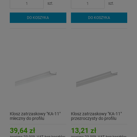
szt.
szt.
DO KOSZYKA
DO KOSZYKA
Klosz zatrzaskowy "KA-11"
Klosz zatrzaskowy "KA-11"
mleczny do profilu
przezroczysty do profilu
aluminiowego LED - 3mb
aluminiowego LED - 1mb
39,64 zł
13,21 zł
zawiera 23.00% VAT, bez kosztów
zawiera 23.00% VAT, bez kosztów