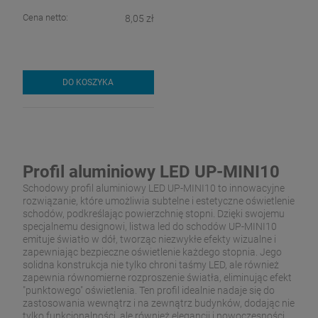
Cena netto:
8,05 zł
DO KOSZYKA
Profil aluminiowy LED UP-MINI10
Schodowy profil aluminiowy LED UP-MINI10 to innowacyjne
rozwiązanie, które umożliwia subtelne i estetyczne oświetlenie
schodów, podkreślając powierzchnię stopni. Dzięki swojemu
specjalnemu designowi, listwa led do schodów UP-MINI10
emituje światło w dół, tworząc niezwykłe efekty wizualne i
zapewniając bezpieczne oświetlenie każdego stopnia. Jego
solidna konstrukcja nie tylko chroni taśmy LED, ale również
zapewnia równomierne rozproszenie światła, eliminując efekt
"punktowego" oświetlenia. Ten profil idealnie nadaje się do
zastosowania wewnątrz i na zewnątrz budynków, dodając nie
tylko funkcjonalności, ale również elegancji i nowoczesności