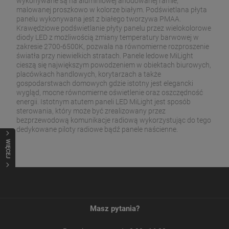
wykonywane są na aluminiowej anodowanej ramie,
malowanej proszkowo w kolorze białym. Podświetlana płyta
panelu wykonywana jest z białego tworzywa PMAA.
Krawędziowe podświetlanie płyty panelu przez wielokolorowe
diody LED z możliwością zmiany temperatury barwowej w
zakresie 2700-6500K, pozwala na równomierne rozproszenie
światła przy niewielkich stratach. Panele ledowe MiLight
cieszą się największym powodzeniem w obiektach biurowych,
placówkach handlowych, korytarzach a także
gospodarstwach domowych gdzie istotny jest elegancki
wygląd, mocne równomierne oświetlenie oraz oszczędność
energii. Istotnym atutem paneli LED MiLight jest sposób
sterowania, który może być zrealizowany przez
bezprzewodową komunikacje radiową wykorzystując do tego
dedykowane piloty radiowe bądź panele naścienne.
WIĘCEJ
Masz pytania?