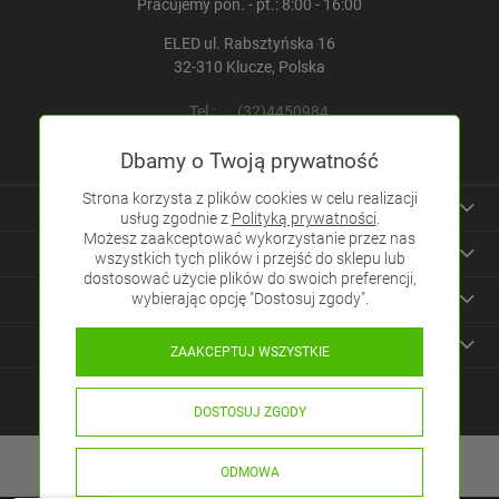
Pracujemy pon. - pt.: 8:00 - 16:00
ELED ul. Rabsztyńska 16
32-310 Klucze, Polska
Tel.:
(32)4450984
E-mail:
sklep@eled.pl
Dbamy o Twoją prywatność
Strona korzysta z plików cookies w celu realizacji
Informacje
usług zgodnie z
Polityką prywatności
.
Możesz zaakceptować wykorzystanie przez nas
Zakupy
wszystkich tych plików i przejść do sklepu lub
dostosować użycie plików do swoich preferencji,
Pomoc
wybierając opcję "Dostosuj zgody".
Pozostałe
ZAAKCEPTUJ WSZYSTKIE
DOSTOSUJ ZGODY
ODMOWA