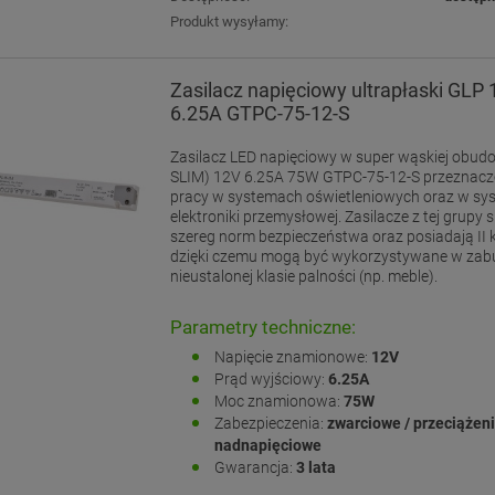
Produkt wysyłamy:
Zasilacz napięciowy ultrapłaski GLP
6.25A GTPC-75-12-S
Zasilacz LED napięciowy w super wąskiej obudo
SLIM) 12V 6.25A 75W GTPC-75-12-S przeznaczo
pracy w systemach oświetleniowych oraz w s
elektroniki przemysłowej. Zasilacze z tej grupy s
szereg norm bezpieczeństwa oraz posiadają II kl
dzięki czemu mogą być wykorzystywane w za
nieustalonej klasie palności (np. meble).
Parametry techniczne:
Napięcie znamionowe:
12V
Prąd wyjściowy:
6.25A
Moc znamionowa:
75W
Zabezpieczenia:
zwarciowe / przeciążen
nadnapięciowe
Gwarancja:
3 lata