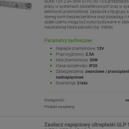
SLIM) 12V 2.5A 30W GTPC-30-12-S przeznaczon
pracy w systemach oświetleniowych oraz w s
elektroniki przemysłowej. Zasilacze z tej grupy s
szereg norm bezpieczeństwa oraz posiadają II kl
dzięki czemu mogą być wykorzystywane w za
nieustalonej klasie palności (np. meble).
Parametry techniczne:
Napięcie znamionowe:
12V
Prąd wyjściowy:
2.5A
Moc znamionowa:
30W
Klasa szczelności:
IP20
Zabezpieczenia:
zwarciowe / przeciążen
nadnapięciowe
Gwarancja:
3 lata
Dostępność:
n
Produkt wysyłamy:
Zasilacz napięciowy ultrapłaski GLP