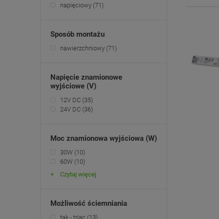
napięciowy
(71)
Sposób montażu
nawierzchniowy
(71)
Napięcie znamionowe
wyjściowe (V)
12V DC
(35)
24V DC
(36)
Moc znamionowa wyjściowa (W)
30W
(10)
60W
(10)
Czytaj więcej
Możliwość ściemniania
tak - triac
(13)