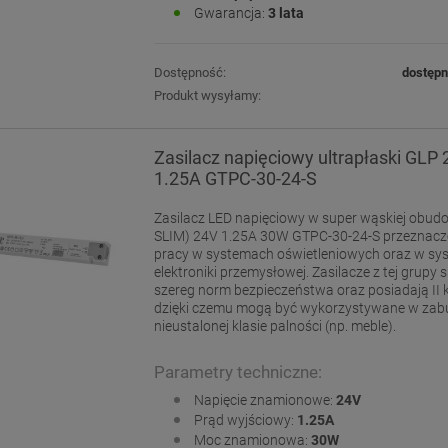
Gwarancja:
3 lata
Dostępność:
dostęp
Produkt wysyłamy:
Zasilacz napięciowy ultrapłaski GLP
1.25A GTPC-30-24-S
Zasilacz LED napięciowy w super wąskiej obudo
SLIM) 24V 1.25A 30W GTPC-30-24-S przeznaczo
pracy w systemach oświetleniowych oraz w s
elektroniki przemysłowej. Zasilacze z tej grupy s
szereg norm bezpieczeństwa oraz posiadają II kl
dzięki czemu mogą być wykorzystywane w za
nieustalonej klasie palności (np. meble).
Parametry techniczne:
Napięcie znamionowe:
24V
Prąd wyjściowy:
1.25A
Moc znamionowa:
30W