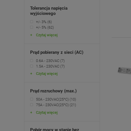
Tolerancja napięcia
wyjściowego
+/- 3%
(6)
+/- 5%
(62)
Czytaj więcej
Prąd pobierany z sieci (AC)
0.6A - 230VAC
(7)
1.5A - 230VAC
(7)
Czytaj więcej
Prąd rozruchowy (max.)
50A - 230VAC(25°C)
(10)
75A - 230VAC(25°C)
(21)
Czytaj więcej
Pobór mocy w stanie bez