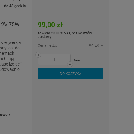
do 48 godzin
99,00 zł
 12V 75W
zawiera 23.00% VAT, bez kosztów
dostawy
wie (wersja
Cena netto:
80,49 zł
ny jest do
ystemach
+
pełniają
szt.
asę izolacji
-
budowach o
DO KOSZYKA
iowe /