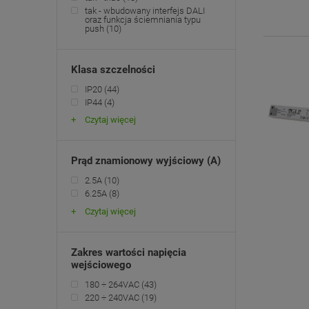
tak - wbudowany interfejs DALI
oraz funkcja ściemniania typu
push
(10)
Klasa szczelności
IP20
(44)
IP44
(4)
Czytaj więcej
Prąd znamionowy wyjściowy (A)
2.5A
(10)
6.25A
(8)
Czytaj więcej
Zakres wartości napięcia
wejściowego
180 ÷ 264VAC
(43)
220 ÷ 240VAC
(19)