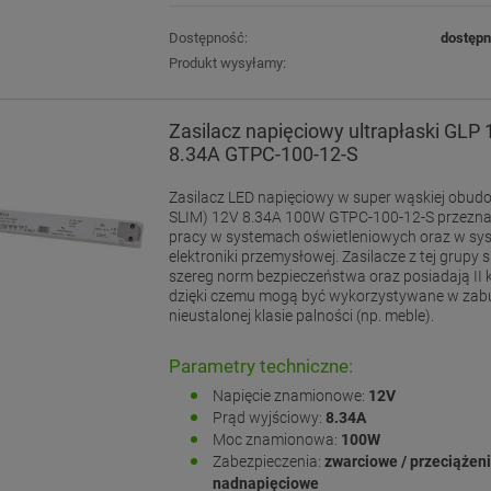
Dostępność:
dostęp
Produkt wysyłamy:
Zasilacz napięciowy ultrapłaski GLP
8.34A GTPC-100-12-S
Zasilacz LED napięciowy w super wąskiej obudo
SLIM) 12V 8.34A 100W GTPC-100-12-S przeznac
pracy w systemach oświetleniowych oraz w s
elektroniki przemysłowej. Zasilacze z tej grupy s
szereg norm bezpieczeństwa oraz posiadają II kl
dzięki czemu mogą być wykorzystywane w za
nieustalonej klasie palności (np. meble).
Parametry techniczne:
Napięcie znamionowe:
12V
Prąd wyjściowy:
8.34A
Moc znamionowa:
100W
Zabezpieczenia:
zwarciowe / przeciążen
nadnapięciowe