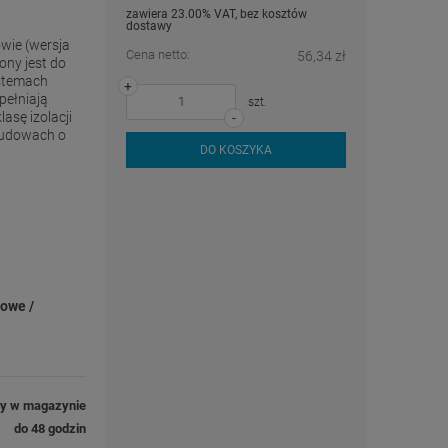
zawiera 23.00% VAT, bez kosztów
dostawy
wie (wersja
Cena netto:
56,34 zł
ny jest do
ystemach
+
pełniają
szt.
asę izolacji
-
budowach o
DO KOSZYKA
iowe /
ny w magazynie
do 48 godzin