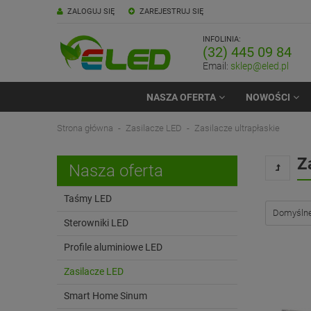
ZALOGUJ SIĘ
ZAREJESTRUJ SIĘ
INFOLINIA:
(32) 445 09 84
Email:
sklep@eled.pl
NASZA OFERTA
NOWOŚCI
Strona główna
Zasilacze LED
Zasilacze ultrapłaskie
Z
Nasza oferta
Taśmy LED
Sterowniki LED
Profile aluminiowe LED
Zasilacze LED
Smart Home Sinum