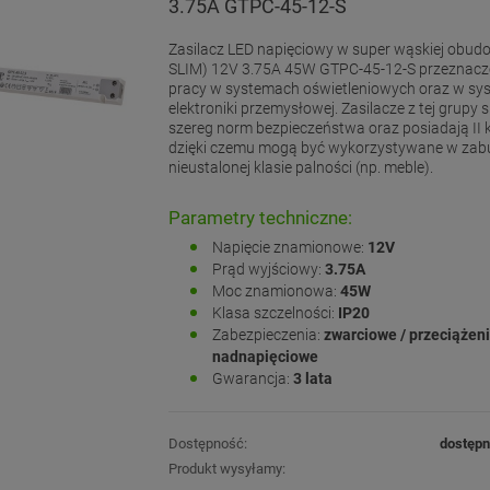
3.75A GTPC-45-12-S
Zasilacz LED napięciowy w super wąskiej obudo
SLIM) 12V 3.75A 45W GTPC-45-12-S przeznaczo
pracy w systemach oświetleniowych oraz w s
elektroniki przemysłowej. Zasilacze z tej grupy s
szereg norm bezpieczeństwa oraz posiadają II kl
dzięki czemu mogą być wykorzystywane w za
nieustalonej klasie palności (np. meble).
Parametry techniczne:
Napięcie znamionowe:
12V
Prąd wyjściowy:
3.75A
Moc znamionowa:
45W
Klasa szczelności:
IP20
Zabezpieczenia:
zwarciowe / przeciążen
nadnapięciowe
Gwarancja:
3 lata
Dostępność:
dostęp
Produkt wysyłamy: