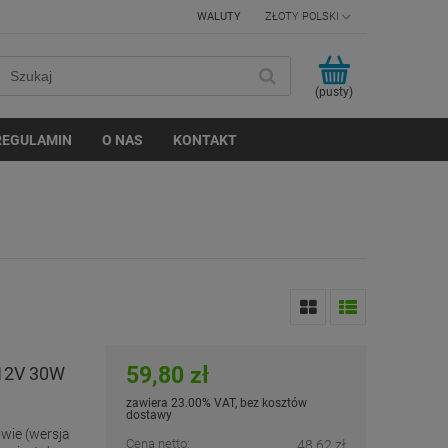
WALUTY
(pusty)
REGULAMIN
O NAS
KONTAKT
59,80 zł
 12V 30W
zawiera 23.00% VAT, bez kosztów
dostawy
wie (wersja
Cena netto:
48,62 zł