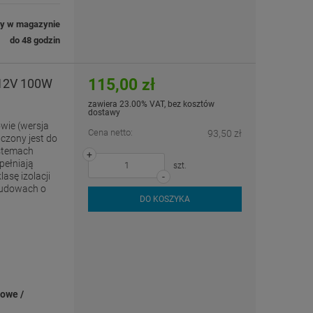
ny w magazynie
do 48 godzin
115,00 zł
 12V 100W
zawiera 23.00% VAT, bez kosztów
dostawy
wie (wersja
Cena netto:
93,50 zł
zony jest do
ystemach
+
pełniają
szt.
asę izolacji
-
budowach o
DO KOSZYKA
iowe /