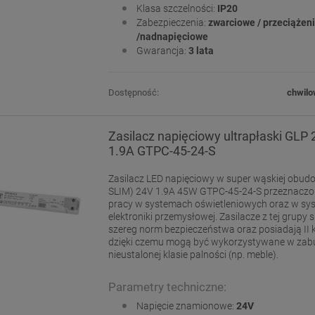
Klasa szczelności:
IP20
Zabezpieczenia:
zwarciowe / przeciążen
/nadnapięciowe
Gwarancja:
3 lata
Dostępność:
chwilo
Zasilacz napięciowy ultrapłaski GLP
1.9A GTPC-45-24-S
Zasilacz LED napięciowy w super wąskiej obudo
SLIM) 24V 1.9A 45W GTPC-45-24-S przeznaczon
pracy w systemach oświetleniowych oraz w s
elektroniki przemysłowej. Zasilacze z tej grupy s
szereg norm bezpieczeństwa oraz posiadają II kl
dzięki czemu mogą być wykorzystywane w za
nieustalonej klasie palności (np. meble).
Parametry techniczne:
Napięcie znamionowe:
24V