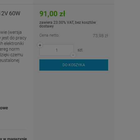
91,00 zł
 12V 60W
zawiera 23.00% VAT, bez kosztów
dostawy
wie (wersja
Cena netto:
73,98 zł
jest do pracy
 elektroniki
+
zereg norm
szt.
 dzięki czemu
-
ustalonej
DO KOSZYKA
iowe
ny w magazynie