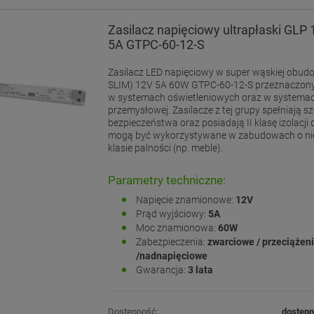
Zasilacz napięciowy ultrapłaski GLP
5A GTPC-60-12-S
Zasilacz LED napięciowy w super wąskiej obudo
SLIM) 12V 5A 60W GTPC-60-12-S przeznaczony 
w systemach oświetleniowych oraz w systemach
przemysłowej. Zasilacze z tej grupy spełniają s
bezpieczeństwa oraz posiadają II klasę izolacji
mogą być wykorzystywane w zabudowach o nie
klasie palności (np. meble).
Parametry techniczne:
Napięcie znamionowe:
12V
Prąd wyjściowy:
5A
Moc znamionowa:
60W
Zabezpieczenia:
zwarciowe / przeciążen
/nadnapięciowe
Gwarancja:
3 lata
Dostępność:
dostęp