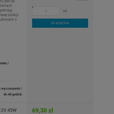
y jest do
ystemach
+
pełniają
szt.
asę izolacji
-
budowach o
DO KOSZYKA
iowe /
a wyczerpaniu !
do 48 godzin
69,30 zł
 12V 45W