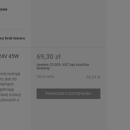
iowe
wy brak towaru
69,30 zł
 24V 45W
zawiera 23.00% VAT, bez kosztów
dostawy
wie (wersja
Cena netto:
56,34 zł
y jest do
ystemach
pełniają
POWIADOM O DOSTĘPNOŚCI
asę izolacji
budowach o