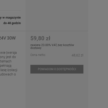
ny w magazynie
do 48 godzin
59,80 zł
 24V 30W
zawiera 23.00% VAT, bez kosztów
dostawy
wie (wersja
Cena netto:
48,62 zł
ny jest do
ystemach
pełniają
POWIADOM O DOSTĘPNOŚCI
asę izolacji
budowach o