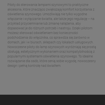
Piloty do sterowania lampami szynowymi to praktyczne
akcesoria, które znacząco zwiększają komfort korzystania z
oświetlenia szynowego. Umożliwiają nie tylko wygodne
włączanie i wyłączanie światła, ale także jego regulację – na
przykład przyciemnianie lub zmianę natężenia, aby
dopasować je do różnych potrzeb i nastroju. Dzięki pilotom
możesz sterować oświetleniem bez konieczności
podchodzenia do włącznika, co sprawdza się zarówno w
domach, jak i w biurach, sklepach czy lokalach usługowych.
Nowoczesne piloty do lamp szynowych wyróżniają się prostą
obsługą, estetycznym wykonaniem oraz kompatybilnością z
popularnymi systemami oświetlenia szynowego. To idealne
rozwiązanie dla osób, które cenią sobie wygodę, nowoczesny
design i pełną kontrolę nad światłem.