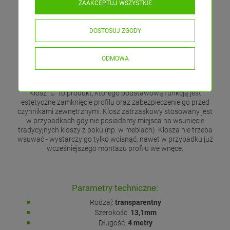
ZAAKCEPTUJ WSZYSTKIE
DOSTOSUJ ZGODY
ODMOWA
Klosz "C" to produkt, którego podstawową funkcją jest
estetyczne zamknięcie profilu oraz zabezpieczenie go przed
czynnikami zewnętrznymi. Klosz zatrzaskowy stosowany jest
w przypadkach gdy nie posiadamy miejsca na wsunięcie
tradycyjnych kloszy z boku (np. w meblach). Klosza nie trzeba
wsuwać - wystarczy go tylko wcisnąć, nawet w przypadku już
wcześniejszego montażu profilu we wnęce.
Parametry techniczne:
Rodzaj:
transparentny
Szerokość:
13,1mm
Długość:
4 metry