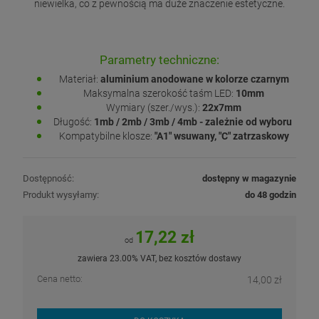
niewielka, co z pewnością ma duże znaczenie estetyczne.
Parametry techniczne:
Materiał:
aluminium anodowane w kolorze czarnym
Maksymalna szerokość taśm LED:
10mm
Wymiary (szer./wys.):
22x7mm
Długość:
1mb / 2mb / 3mb / 4mb - zależnie od wyboru
Kompatybilne klosze:
"A1" wsuwany, "C" zatrzaskowy
Dostępność:
dostępny w magazynie
Produkt wysyłamy:
do 48 godzin
17,22 zł
od
zawiera 23.00% VAT, bez kosztów dostawy
Cena netto:
14,00 zł