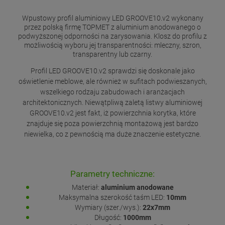
Wpustowy profil aluminiowy LED GROOVE10.v2 wykonany
przez polską firmę TOPMET z aluminium anodowanego o
podwyższonej odporności na zarysowania. Klosz do profilu z
możliwością wyboru jej transparentności: mleczny, szron,
transparentny lub czarny.
Profil LED GROOVE10.v2 sprawdzi się doskonale jako
oświetlenie meblowe, ale również w sufitach podwieszanych,
wszelkiego rodzaju zabudowach i aranżacjach
architektonicznych. Niewątpliwą zaletą listwy aluminiowej
GROOVE10.v2 jest fakt, iż powierzchnia korytka, które
znajduje się poza powierzchnią montażową jest bardzo
niewielka, co z pewnością ma duże znaczenie estetyczne.
Parametry techniczne:
Materiał:
aluminium anodowane
Maksymalna szerokość taśm LED:
10mm
Wymiary (szer./wys.):
22x7mm
Długość:
1000mm