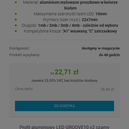
Materiał:
aluminium malowane proszkowo w kolorze
białym
Maksymalna szerokość taśm LED:
10mm
Wymiary (szer./wys.):
22x7mm
Długość:
1mb / 2mb / 3mb / 4mb - zależnie od wyboru
Kompatybilne klosze:
"A1" wsuwany, "C" zatrzaskowy
Dostępność:
dostępny w magazynie
Produkt wysyłamy:
do 48 godzin
22,71 zł
od
zawiera 23.00% VAT, bez kosztów dostawy
Cena netto:
18,46 zł
DO KOSZYKA
Profil aluminiowy LED GROOVE10.v2 czarny