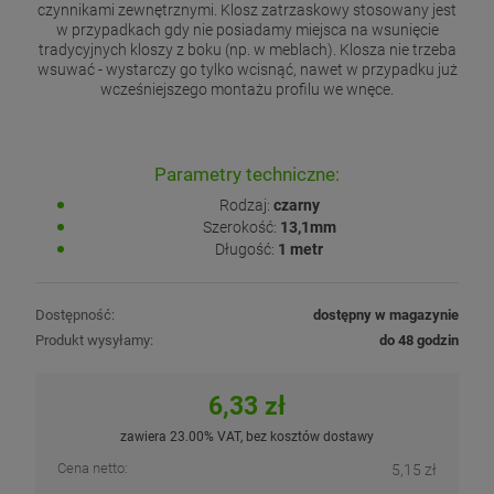
czynnikami zewnętrznymi. Klosz zatrzaskowy stosowany jest
w przypadkach gdy nie posiadamy miejsca na wsunięcie
tradycyjnych kloszy z boku (np. w meblach). Klosza nie trzeba
wsuwać - wystarczy go tylko wcisnąć, nawet w przypadku już
wcześniejszego montażu profilu we wnęce.
Parametry techniczne:
Rodzaj:
czarny
Szerokość:
13,1mm
Długość:
1 metr
Dostępność:
dostępny w magazynie
Produkt wysyłamy:
do 48 godzin
6,33 zł
zawiera 23.00% VAT, bez kosztów dostawy
Cena netto:
5,15 zł