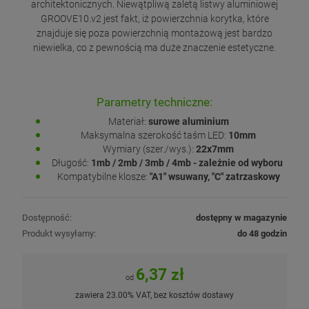
architektonicznych. Niewątpliwą zaletą listwy aluminiowej
GROOVE10.v2 jest fakt, iż powierzchnia korytka, które
znajduje się poza powierzchnią montażową jest bardzo
niewielka, co z pewnością ma duże znaczenie estetyczne.
Parametry techniczne:
Materiał:
surowe aluminium
Maksymalna szerokość taśm LED:
10mm
Wymiary (szer./wys.):
22x7mm
Długość:
1mb / 2mb / 3mb / 4mb - zależnie od wyboru
Kompatybilne klosze:
"A1" wsuwany, "C" zatrzaskowy
Dostępność:
dostępny w magazynie
Produkt wysyłamy:
do 48 godzin
6,37 zł
od
zawiera 23.00% VAT, bez kosztów dostawy