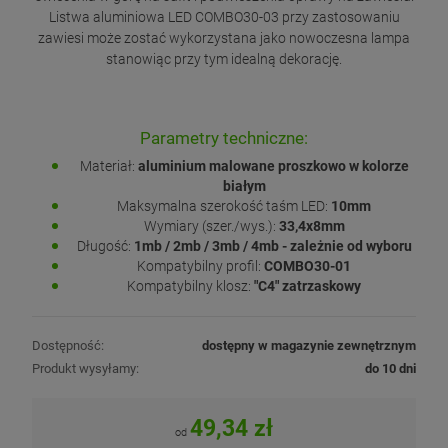
Listwa aluminiowa LED COMBO30-03 przy zastosowaniu
zawiesi może zostać wykorzystana jako nowoczesna lampa
stanowiąc przy tym idealną dekorację.
Parametry techniczne:
Materiał:
aluminium malowane proszkowo w kolorze
białym
Maksymalna szerokość taśm LED:
10mm
Wymiary (szer./wys.):
33,4x8mm
Długość:
1mb / 2mb / 3mb / 4mb - zależnie od wyboru
Kompatybilny profil:
COMBO30-01
Kompatybilny klosz:
"C4" zatrzaskowy
Dostępność:
dostępny w magazynie zewnętrznym
Produkt wysyłamy:
do 10 dni
49,34 zł
od