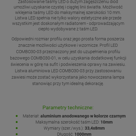
Zastosowanie taśmy LED o dużym zagęszczeniu diod
umożliwi uzyskanie czystej i ciągłej linii światła. Możliwość
wklejenia taśmy LED do maksymalnej szerokości 10 mm.
Listwa LED spełnia nie tylko walory estetyczne ale przede
wszystkim jest doskonałym radiatorem - odprowadzającym
ciepło wydobywane z taśm LED.
Odpowiedni rozmiar profilu oraz jego prosta forma poszerza
znacznie możliwości użytkowe i wzornicze. Profil LED
COMBO30-03 przeznaczony jest do uzupełnienia profilu
bazowego COMBO30-01, w celu uzyskania dodatkowej funkcji
świecenia w górę na sufit i podwieszenia oprawy na zawiesiu.
Listwa aluminiowa LED COMBO30-03 przy zastosowaniu
zawiesi może zostać wykorzystana jako nowoczesna lampa
stanowiąc przy tym idealną dekorację.
Parametry techniczne:
Materiał:
aluminium anodowanego w kolorze czarnym
Maksymalna szerokość taśm LED:
10mm
Wymiary (szer./wys.):
33,4x8mm
Długość:
1000mm