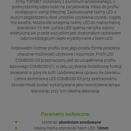
firmy TOPMET wykonany z aluminium anodowanego, o
podwyższonej odporności na zarysowania. Klosz do profilu
występuje w wersji mlecznej. Zastosowanie taśmy LED o
dużym zagęszczeniu diod umożliwi uzyskanie czystej i ciągłej
linii światła. Możliwość wklejenia taśmy LED do maksymalnej
szerokości 10 mm. Listwa LED spełnia nie tylko walory
estetyczne ale przede wszystkim jest doskonałym radiatorem
- odprowadzającym ciepło wydobywane z taśm LED.
Odpowiedni rozmiar profilu oraz jego prosta forma poszerza
znacznie możliwości użytkowe i wzornicze. Profil LED
COMBO30-03 przeznaczony jest do uzupełnienia profilu
bazowego COMBO30-01, w celu uzyskania dodatkowej funkcji
świecenia w górę na sufit i podwieszenia oprawy na zawiesiu.
Listwa aluminiowa LED COMBO30-03 przy zastosowaniu
zawiesi może zostać wykorzystana jako nowoczesna lampa
stanowiąc przy tym idealną dekorację.
Parametry techniczne:
Materiał:
aluminium anodowane
Maksymalna szerokość taśm LED:
10mm