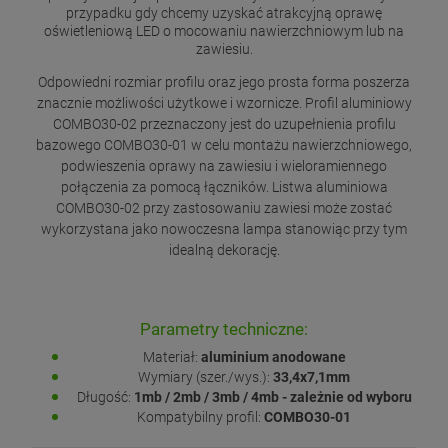
przypadku gdy chcemy uzyskać atrakcyjną oprawę
oświetleniową LED o mocowaniu nawierzchniowym lub na
zawiesiu.
Odpowiedni rozmiar profilu oraz jego prosta forma poszerza
znacznie możliwości użytkowe i wzornicze. Profil aluminiowy
COMBO30-02 przeznaczony jest do uzupełnienia profilu
bazowego COMBO30-01 w celu montażu nawierzchniowego,
podwieszenia oprawy na zawiesiu i wieloramiennego
połączenia za pomocą łączników. Listwa aluminiowa
COMBO30-02 przy zastosowaniu zawiesi może zostać
wykorzystana jako nowoczesna lampa stanowiąc przy tym
idealną dekorację.
Parametry techniczne:
Materiał:
aluminium anodowane
Wymiary (szer./wys.):
33,4x7,1mm
Długość:
1mb / 2mb / 3mb / 4mb - zależnie od wyboru
Kompatybilny profil:
COMBO30-01