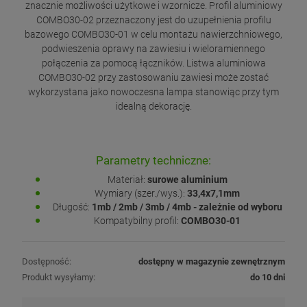
znacznie możliwości użytkowe i wzornicze. Profil aluminiowy
COMBO30-02 przeznaczony jest do uzupełnienia profilu
bazowego COMBO30-01 w celu montażu nawierzchniowego,
podwieszenia oprawy na zawiesiu i wieloramiennego
połączenia za pomocą łączników. Listwa aluminiowa
COMBO30-02 przy zastosowaniu zawiesi może zostać
wykorzystana jako nowoczesna lampa stanowiąc przy tym
idealną dekorację.
Parametry techniczne:
Materiał:
surowe aluminium
Wymiary (szer./wys.):
33,4x7,1mm
Długość:
1mb / 2mb / 3mb / 4mb - zależnie od wyboru
Kompatybilny profil:
COMBO30-01
Dostępność:
dostępny w magazynie zewnętrznym
Produkt wysyłamy:
do 10 dni