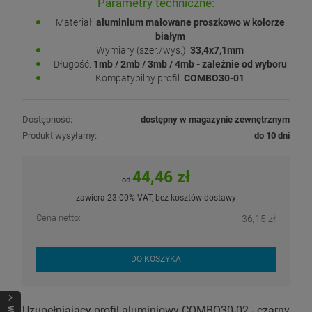
Parametry techniczne:
Materiał:
aluminium malowane proszkowo w kolorze
białym
Wymiary (szer./wys.):
33,4x7,1mm
Długość:
1mb / 2mb / 3mb / 4mb - zależnie od wyboru
Kompatybilny profil:
COMBO30-01
Dostępność:
dostępny w magazynie zewnętrznym
Produkt wysyłamy:
do 10 dni
44,46 zł
od
zawiera 23.00% VAT, bez kosztów dostawy
Cena netto:
36,15 zł
DO KOSZYKA
Uzupełniający profil aluminiowy COMBO30-02 - czarny