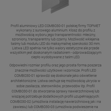
Profil aluminiowy LED COMBO30-01 polskiej firmy TOPMET
wykonany z surowego aluminium. Klosz do profilu z
możliwością wyboru jego transparentności: mleczny,
szroniony, transparentny lub czarny. Możliwość wklejenia
taśmy lub modułu LED do maksymalnej szerokości 30 mm.
Listwa LED spełnia nie tylko walory estetyczne ale przede
wszystkim jest doskonałym radiatorem - odprowadzającym
ciepło wydobywane z taśm LED.
Odpowiedni rozmiar profilu oraz jego prosta forma poszerza
znacznie możliwości użytkowe i wzornicze. Profil LED
COMBO30-01 sprawdzi się doskonale jako oświetlenie
architektoniczne. Listwa cechuje się możliwością ukrycia w
sobie zasilacza, sterowników, przewodów itp. Profil
COMBO30-01 do stworzenia oprawy nawierzchniowej lub
wiszącej potrzebuje dodatkowych profili uzupełniających:
COMBO30-02 (umożliwia instalację nawierzchniową jak i na
zawiesiu) lub COMBO30-03 (umożliwia podwieszenie na