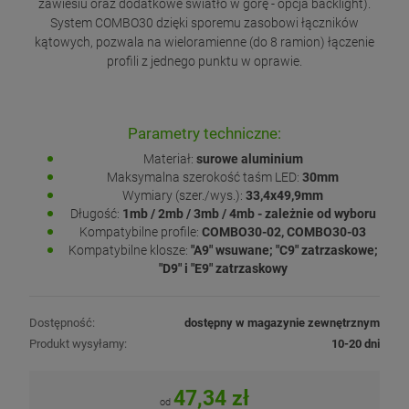
zawiesiu oraz dodatkowe światło w górę - opcja backlight).
System COMBO30 dzięki sporemu zasobowi łączników
kątowych, pozwala na wieloramienne (do 8 ramion) łączenie
profili z jednego punktu w oprawie.
Parametry techniczne:
Materiał:
surowe aluminium
Maksymalna szerokość taśm LED:
30mm
Wymiary (szer./wys.):
33,4x49,9mm
Długość:
1mb / 2mb / 3mb / 4mb - zależnie od wyboru
Kompatybilne profile:
COMBO30-02, COMBO30-03
Kompatybilne klosze:
"A9" wsuwane; "C9" zatrzaskowe;
"D9" i "E9" zatrzaskowy
Dostępność:
dostępny w magazynie zewnętrznym
Produkt wysyłamy:
10-20 dni
47,34 zł
od