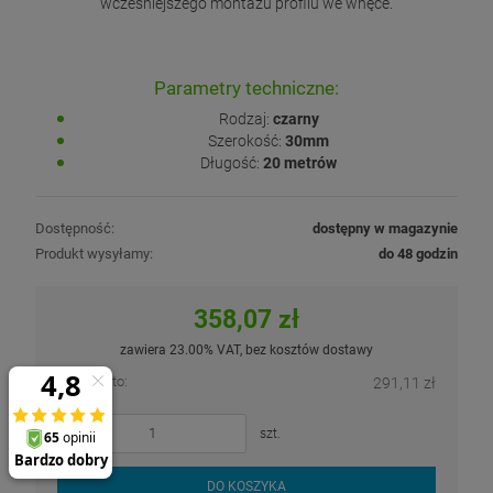
wcześniejszego montażu profilu we wnęce.
Parametry techniczne:
Rodzaj:
czarny
Szerokość:
30mm
Długość:
20 metrów
Dostępność:
dostępny w magazynie
Produkt wysyłamy:
do 48 godzin
358,07 zł
zawiera 23.00% VAT, bez kosztów dostawy
Cena netto:
291,11 zł
szt.
DO KOSZYKA