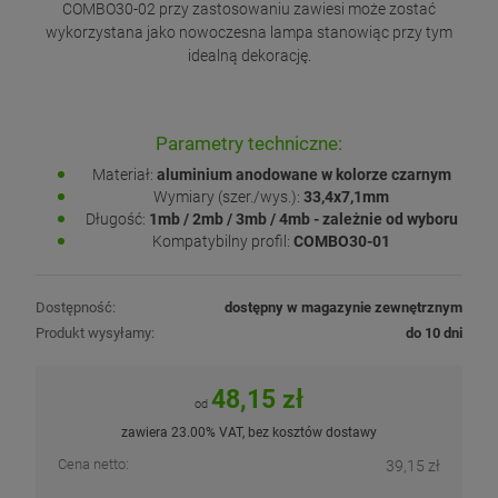
COMBO30-02 przy zastosowaniu zawiesi może zostać
wykorzystana jako nowoczesna lampa stanowiąc przy tym
idealną dekorację.
Parametry techniczne:
Materiał:
aluminium anodowane w kolorze czarnym
Wymiary (szer./wys.):
33,4x7,1mm
Długość:
1mb / 2mb / 3mb / 4mb - zależnie od wyboru
Kompatybilny profil:
COMBO30-01
Dostępność:
dostępny w magazynie zewnętrznym
Produkt wysyłamy:
do 10 dni
48,15 zł
od
zawiera 23.00% VAT, bez kosztów dostawy
Cena netto:
39,15 zł