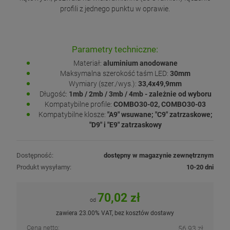
profili z jednego punktu w oprawie.
Parametry techniczne:
Materiał:
aluminium anodowane
Maksymalna szerokość taśm LED:
30mm
Wymiary (szer./wys.):
33,4x49,9mm
Długość:
1mb / 2mb / 3mb / 4mb - zależnie od wyboru
Kompatybilne profile:
COMBO30-02, COMBO30-03
Kompatybilne klosze:
"A9" wsuwane; "C9" zatrzaskowe;
"D9" i "E9" zatrzaskowy
Dostępność:
dostępny w magazynie zewnętrznym
Produkt wysyłamy:
10-20 dni
70,02 zł
od
zawiera 23.00% VAT, bez kosztów dostawy
Cena netto:
56,93 zł