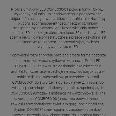
Profil aluminiowy LED COMBO30-01 polskiej firmy TOPMET
wykonany z aluminium anodowanego, o podwyższonej
odporności na zarysowania. Klosz do profilu z możliwością
wyboru jego transparentności: mleczny, szroniony,
transparentny lub czarny. Możliwość wklejenia taśmy lub
modułu LED do maksymalnej szerokości 30 mm. Listwa LED
spełnia nie tylko walory estetyczne ale przede wszystkim jest
doskonałym radiatorem - odprowadzającym ciepło
wydobywane z taśm LED.
Odpowiedni rozmiar profilu oraz jego prosta forma poszerza
znacznie możliwości użytkowe i wzornicze. Profil LED
COMBO30-01 sprawdzi się doskonale jako oświetlenie
architektoniczne. Listwa cechuje się możliwością ukrycia w
sobie zasilacza, sterowników, przewodów itp. Profil
COMBO30-01 do stworzenia oprawy nawierzchniowej lub
wiszącej potrzebuje dodatkowych profili uzupełniających:
COMBO30-02 (umożliwia instalację nawierzchniową jak i na
zawiesiu) lub COMBO30-03 (umożliwia podwieszenie na
zawiesiu oraz dodatkowe światło w górę - opcja backlight).
System COMBO30 dzięki sporemu zasobowi łączników
kątowych, pozwala na wieloramienne (do 8 ramion) łączenie