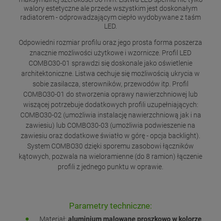
walory estetyczne ale przede wszystkim jest doskonałym
radiatorem - odprowadzającym ciepło wydobywane z taśm
LED.
Odpowiedni rozmiar profilu oraz jego prosta forma poszerza
znacznie możliwości użytkowe i wzornicze. Profil LED
COMBO30-01 sprawdzi się doskonale jako oświetlenie
architektoniczne. Listwa cechuje się możliwością ukrycia w
sobie zasilacza, sterowników, przewodów itp. Profil
COMBO30-01 do stworzenia oprawy nawierzchniowej lub
wiszącej potrzebuje dodatkowych profili uzupełniających:
COMBO30-02 (umożliwia instalację nawierzchniową jak i na
zawiesiu) lub COMBO30-03 (umożliwia podwieszenie na
zawiesiu oraz dodatkowe światło w górę - opcja backlight).
System COMBO30 dzięki sporemu zasobowi łączników
kątowych, pozwala na wieloramienne (do 8 ramion) łączenie
profili z jednego punktu w oprawie.
Parametry techniczne:
Materiał:
aluminium malowane proszkowo w kolorze