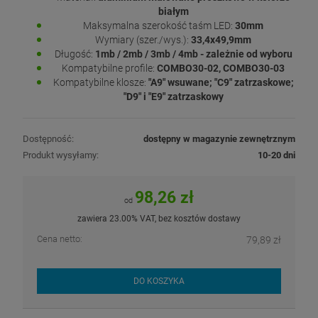
białym
Maksymalna szerokość taśm LED:
30mm
Wymiary (szer./wys.):
33,4x49,9mm
Długość:
1mb / 2mb / 3mb / 4mb - zależnie od wyboru
Kompatybilne profile:
COMBO30-02, COMBO30-03
Kompatybilne klosze:
"A9" wsuwane; "C9" zatrzaskowe;
"D9" i "E9" zatrzaskowy
Dostępność:
dostępny w magazynie zewnętrznym
Produkt wysyłamy:
10-20 dni
98,26 zł
od
zawiera 23.00% VAT, bez kosztów dostawy
Cena netto:
79,89 zł
DO KOSZYKA