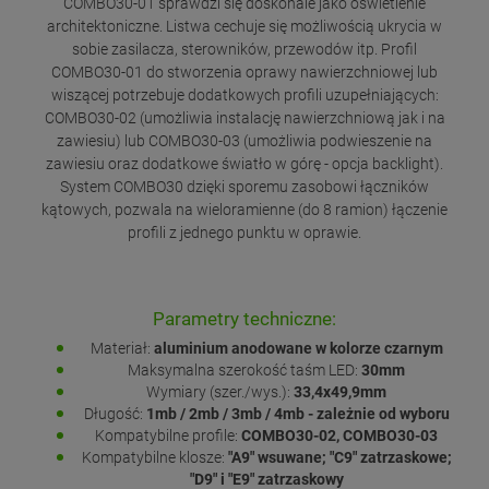
COMBO30-01 sprawdzi się doskonale jako oświetlenie
architektoniczne. Listwa cechuje się możliwością ukrycia w
sobie zasilacza, sterowników, przewodów itp. Profil
COMBO30-01 do stworzenia oprawy nawierzchniowej lub
wiszącej potrzebuje dodatkowych profili uzupełniających:
COMBO30-02 (umożliwia instalację nawierzchniową jak i na
zawiesiu) lub COMBO30-03 (umożliwia podwieszenie na
zawiesiu oraz dodatkowe światło w górę - opcja backlight).
System COMBO30 dzięki sporemu zasobowi łączników
kątowych, pozwala na wieloramienne (do 8 ramion) łączenie
profili z jednego punktu w oprawie.
Parametry techniczne:
Materiał:
aluminium anodowane w kolorze czarnym
Maksymalna szerokość taśm LED:
30mm
Wymiary (szer./wys.):
33,4x49,9mm
Długość:
1mb / 2mb / 3mb / 4mb - zależnie od wyboru
Kompatybilne profile:
COMBO30-02, COMBO30-03
Kompatybilne klosze:
"A9" wsuwane; "C9" zatrzaskowe;
"D9" i "E9" zatrzaskowy