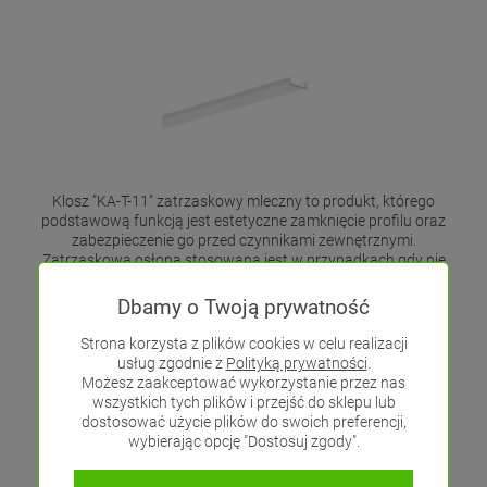
Klosz "KA-T-11" zatrzaskowy mleczny to produkt, którego
podstawową funkcją jest estetyczne zamknięcie profilu oraz
zabezpieczenie go przed czynnikami zewnętrznymi.
Zatrzaskowa osłona stosowana jest w przypadkach gdy nie
posiadamy miejsca na wsunięcie tradycyjnych kloszy z boku
(np. w meblach). Klosz montowany jest poprzez "wkliknięcie".
Dbamy o Twoją prywatność
Strona korzysta z plików cookies w celu realizacji
usług zgodnie z
Polityką prywatności
.
Parametry techniczne:
Możesz zaakceptować wykorzystanie przez nas
wszystkich tych plików i przejść do sklepu lub
Rodzaj:
mleczny
dostosować użycie plików do swoich preferencji,
Szerokość:
12,4mm
wybierając opcję "Dostosuj zgody".
Długość:
1 metr
Materiał wykonania:
PVC