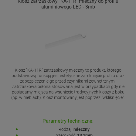
Klosz zatrzaskowy "KA-11R" mleczny do profilu
aluminiowego LED - 3mb
Klosz "KA-11R" zatrzaskowy mleczny to produkt, którego
podstawową funkcją jest estetyczne zamknięcie profilu oraz
zabezpieczenie go przed czynnikami zewnętrznymi.
Zatrzaskowa osłona stosowana jest w przypadkach gdy nie
posiadamy miejsca na wsunięcie tradycyjnych kloszy z boku
(np. w meblach). Klosz montowany jest poprzez "wkliknięcie".
Parametry techniczne:
Rodzaj:
mleczny
Szerokość:
13,1mm