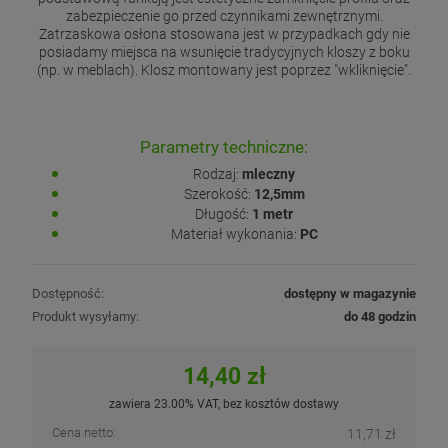
zabezpieczenie go przed czynnikami zewnętrznymi.
Zatrzaskowa osłona stosowana jest w przypadkach gdy nie
posiadamy miejsca na wsunięcie tradycyjnych kloszy z boku
(np. w meblach). Klosz montowany jest poprzez "wkliknięcie".
Parametry techniczne:
Rodzaj:
mleczny
Szerokość:
12,5mm
Długość:
1 metr
Materiał wykonania:
PC
Dostępność:
dostępny w magazynie
Produkt wysyłamy:
do 48 godzin
14,40 zł
zawiera 23.00% VAT, bez kosztów dostawy
Cena netto:
11,71 zł