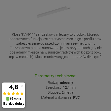
Klosz "KA-T-11" zatrzaskowy mleczny to produkt, którego
podstawową funkcją jest estetyczne zamknięcie profilu oraz
zabezpieczenie go przed czynnikami zewnętrznymi.
Zatrzaskowa osłona stosowana jest w przypadkach gdy nie
posiadamy miejsca na wsunięcie tradycyjnych kloszy z boku
(np. w meblach). Klosz montowany jest poprzez "wkliknięcie".
Parametry techniczne:
Rodzaj:
mleczny
Szerokość:
12,4mm
Długość:
2 metry
Materiał wykonania:
PVC