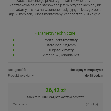
zabezpieczenie go przed czynnikami zewnętrznymi.
Zatrzaskowa osłona stosowana jest w przypadkach gdy nie
posiadamy miejsca na wsunięcie tradycyjnych kloszy z boku
(np. w meblach). Klosz montowany jest poprzez "wkliknięcie".
Parametry techniczne:
Rodzaj:
przezroczysty
Szerokość:
12,4mm
Długość:
2 metry
Materiał wykonania:
PC
Dostępność:
dostępny w magazynie
Produkt wysyłamy:
do 48 godzin
26,42 zł
zawiera 23.00% VAT, bez kosztów dostawy
Cena netto:
21,48 zł