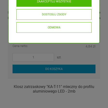
ZAAKCEPTUJ WSZYSTKIE
Dostępność:
dostępny w magazynie
DOSTOSUJ ZGODY
Produkt wysyłamy:
do 48 godzin
ODMOWA
5,95 zł
zawiera 23.00% VAT, bez kosztów dostawy
Cena netto:
4,84 zł
szt.
DO KOSZYKA
Klosz zatrzaskowy "KA-T-11" mleczny do profilu
aluminiowego LED - 2mb