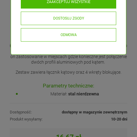
ZAAKCEPTUJ WSZYSTKIE
DOSTOSUJ ZGODY
ODMOWA
Łącznik gięty "ZM-PION-120" wykonany ze stali nierdzewnej do
łączenia kątowego (120°) profili aluminiowych LED. Znajduje
on zastosowanie w miejscach gdzie konieczne jest połączenie
dwóch profili aluminiowych pod kątem.
Zestaw zawiera łącznik kątowy oraz 4 wkręty blokujące.
Parametry techniczne:
Materiał:
stal nierdzewna
Dostępność:
dostępny w magazynie zewnętrznym
Produkt wysyłamy:
10-20 dni