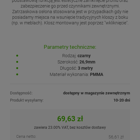
podstawową funkcją jest estetyczne zamknięcie profilu oraz
zabezpieczenie go przed czynnikami zewnętrznymi.
Zatrzaskowa osłona stosowana jest w przypadkach gdy nie
posiadamy miejsca na wsunięcie tradycyjnych kloszy z boku
(np. w meblach). Klosz montowany jest poprzez "wkliknięcie".
Parametry techniczne:
Rodzaj:
czarny
Szerokość:
26,9mm
Długość:
3 metry
Materiał wykonania:
PMMA
Dostępność:
dostępny w magazynie zewnętrznym
Produkt wysyłamy:
10-20 dni
69,63 zł
zawiera 23.00% VAT, bez kosztów dostawy
Cena netto:
56,61 zł