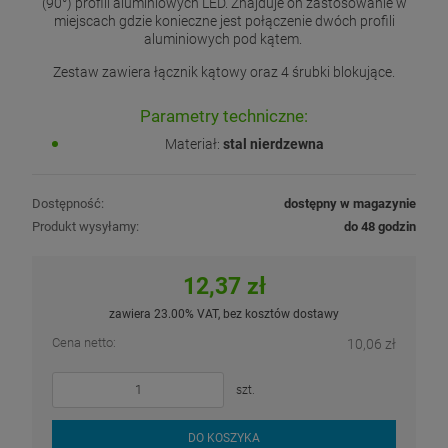
(90°) profili aluminiowych LED. Znajduje on zastosowanie w
miejscach gdzie konieczne jest połączenie dwóch profili
aluminiowych pod kątem.
Zestaw zawiera łącznik kątowy oraz 4 śrubki blokujące.
Parametry techniczne:
Materiał:
stal nierdzewna
Dostępność:
dostępny w magazynie
Produkt wysyłamy:
do 48 godzin
12,37 zł
zawiera 23.00% VAT, bez kosztów dostawy
Cena netto:
10,06 zł
szt.
DO KOSZYKA