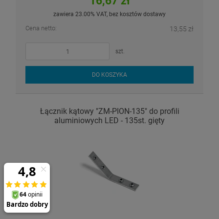
16,67 zł
zawiera 23.00% VAT, bez kosztów dostawy
Cena netto:
13,55 zł
szt.
DO KOSZYKA
Łącznik kątowy "ZM-PION-135" do profili
aluminiowych LED - 135st. gięty