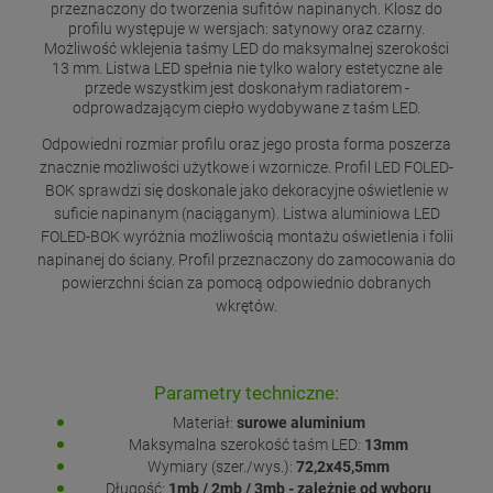
przeznaczony do tworzenia sufitów napinanych. Klosz do
profilu występuje w wersjach: satynowy oraz czarny.
Możliwość wklejenia taśmy LED do maksymalnej szerokości
13 mm. Listwa LED spełnia nie tylko walory estetyczne ale
przede wszystkim jest doskonałym radiatorem -
odprowadzającym ciepło wydobywane z taśm LED.
Odpowiedni rozmiar profilu oraz jego prosta forma poszerza
znacznie możliwości użytkowe i wzornicze. Profil LED FOLED-
BOK sprawdzi się doskonale jako dekoracyjne oświetlenie w
suficie napinanym (naciąganym). Listwa aluminiowa LED
FOLED-BOK wyróżnia możliwością montażu oświetlenia i folii
napinanej do ściany. Profil przeznaczony do zamocowania do
powierzchni ścian za pomocą odpowiednio dobranych
wkrętów.
Parametry techniczne:
Materiał:
surowe aluminium
Maksymalna szerokość taśm LED:
13mm
Wymiary (szer./wys.):
72,2x45,5mm
Długość:
1mb / 2mb / 3mb - zależnie od wyboru