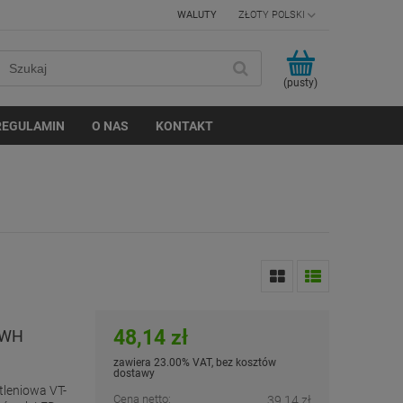
WALUTY
(pusty)
REGULAMIN
O NAS
KONTAKT
48,14 zł
-WH
zawiera 23.00% VAT, bez kosztów
dostawy
leniowa VT-
Cena netto:
39,14 zł