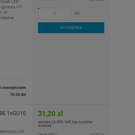
rówek LED
 oprawa VT-
+
m. W
szt.
idealne
-
DO KOSZYKA
e zewnętrznym
10-20 dni
31,20 zł
UBE 1xGU10
zawiera 23.00% VAT, bez kosztów
dostawy
tleniowa LAO
Cena netto:
25,37 zł