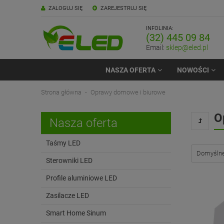
ZALOGUJ SIĘ
ZAREJESTRUJ SIĘ
INFOLINIA:
(32) 445 09 84
Email:
sklep@eled.pl
NASZA OFERTA
NOWOŚCI
Strona główna
Oprawy domowe i biurowe
O
Nasza oferta
Taśmy LED
Sterowniki LED
Profile aluminiowe LED
Zasilacze LED
Smart Home Sinum