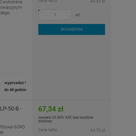
Cena netto:
44,33 zł
O wykonana
nnowacyjnym
+
żdego
szt.
-
DO KOSZYKA
wyprzedaż !
do 48 godzin
67,34 zł
P-50-B -
zawiera 23.00% VAT, bez kosztów
dostawy
ufitowa GORD
Cena netto:
54,75 zł
ek