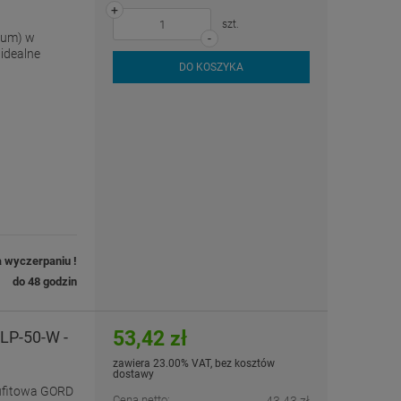
+
szt.
ium) w
-
idealne
DO KOSZYKA
a wyczerpaniu !
do 48 godzin
53,42 zł
LP-50-W -
zawiera 23.00% VAT, bez kosztów
dostawy
ufitowa GORD
Cena netto:
43,43 zł