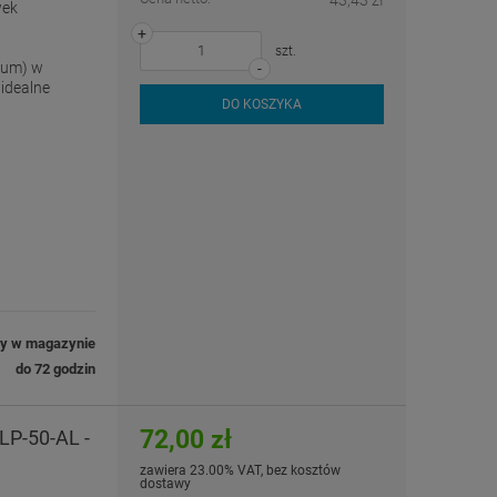
wek
+
szt.
ium) w
-
idealne
DO KOSZYKA
ny w magazynie
do 72 godzin
72,00 zł
LP-50-AL -
zawiera 23.00% VAT, bez kosztów
dostawy