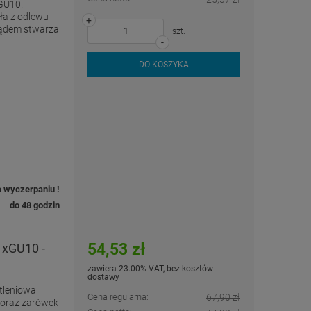
GU10.
a z odlewu
+
lądem stwarza
szt.
-
DO KOSZYKA
a wyczerpaniu !
do 48 godzin
54,53 zł
1xGU10 -
zawiera 23.00% VAT, bez kosztów
dostawy
tleniowa
Cena regularna:
67,90 zł
oraz żarówek