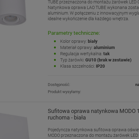
TUBE przeznaczona do montażu żarówek LED 
Natynkowa oprawa LAO TUBE wykonana został
aluminium. W połączeniu z innowacyjnym wyg
idealne wykończenie dla każdego wnętrza.
Parametry techniczne:
Kolor oprawy:
biały
Materiał oprawy:
aluminium
Regulacja wertykalna:
tak
Typ żarówki:
GU10 (brak w zestawie)
Klasa szczelności:
IP20
Dostępność:
n
Produkt wysyłamy:
Sufitowa oprawa natynkowa MODO 
ruchoma - biała
Pojedyncza natynkowa sufitowa oprawa oświe
MODO przeznaczona do montażu żarówek LED 