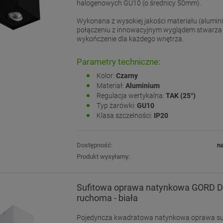
halogenowych GU10 (o średnicy 50mm).
Wykonana z wysokiej jakości materiału (alumin
połączeniu z innowacyjnym wyglądem stwarza 
wykończenie dla każdego wnętrza.
Parametry techniczne:
Kolor:
Czarny
Materiał:
Aluminium
Regulacja wertykalna:
TAK (25°)
Typ żarówki:
GU10
Klasa szczelności:
IP20
Dostępność:
n
Produkt wysyłamy:
Sufitowa oprawa natynkowa GORD D
ruchoma - biała
Pojedyncza kwadratowa natynkowa oprawa s