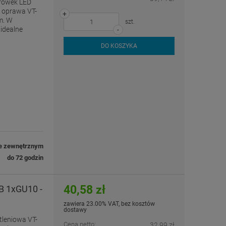
rówek LED
 oprawa VT-
+
m. W
szt.
idealne
-
DO KOSZYKA
e zewnętrznym
do 72 godzin
40,58 zł
B 1xGU10 -
zawiera 23.00% VAT, bez kosztów
dostawy
leniowa VT-
Cena netto:
32,99 zł