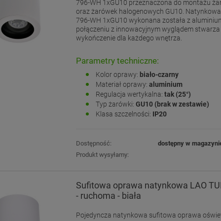
796-WH 1xGU10 przeznaczona do montażu ża
oraz żarówek halogenowych GU10. Natynkowa
796-WH 1xGU10 wykonana została z aluminiu
połączeniu z innowacyjnym wyglądem stwarza 
wykończenie dla każdego wnętrza.
Parametry techniczne:
Kolor oprawy:
biało-czarny
Materiał oprawy:
aluminium
Regulacja wertykalna:
tak (25°)
Typ żarówki:
GU10 (brak w zestawie)
Klasa szczelności:
IP20
Dostępność:
dostępny w magazyni
Produkt wysyłamy:
Sufitowa oprawa natynkowa LAO T
- ruchoma - biała
Pojedyncza natynkowa sufitowa oprawa oświe