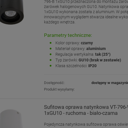
796-B 1xGU10 przeznaczona do montażu żaró
żarówek halogenowych GU10. Natynkowa opr
1xGU10 wykonana została z aluminium. W połą
innowacyjnym wyglądem stwarza idealne wyko
każdego wnętrza.
Parametry techniczne:
Kolor oprawy:
czarny
Materiał oprawy:
aluminium
Regulacja wertykalna:
tak (25°)
Typ żarówki:
GU10 (brak w zestawie)
Klasa szczelności:
IP20
Dostępność:
dostępny w magazyni
Produkt wysyłamy:
Sufitowa oprawa natynkowa VT-796
1xGU10 - ruchoma - biało-czarna
Pojedyncza natynkowa sufitowa oprawa oświet