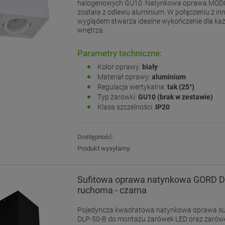
halogenowych GU10. Natynkowa oprawa MOD
została z odlewu aluminium. W połączeniu z i
wyglądem stwarza idealne wykończenie dla ka
wnętrza.
Parametry techniczne:
Kolor oprawy:
biały
Materiał oprawy:
aluminium
Regulacja wertykalna:
tak (25°)
Typ żarówki:
GU10 (brak w zestawie)
Klasa szczelności:
IP20
Dostępność:
Produkt wysyłamy:
Sufitowa oprawa natynkowa GORD DL
ruchoma - czarna
Pojedyncza kwadratowa natynkowa oprawa s
DLP-50-B do montażu żarówek LED oraz żarów