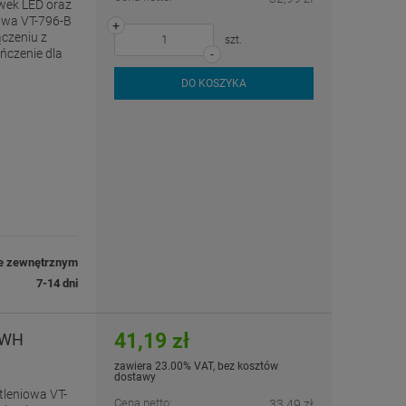
wek LED oraz
awa VT-796-B
+
czeniu z
szt.
ńczenie dla
-
DO KOSZYKA
e zewnętrznym
7-14 dni
41,19 zł
-WH
zawiera 23.00% VAT, bez kosztów
dostawy
leniowa VT-
Cena netto:
33,49 zł