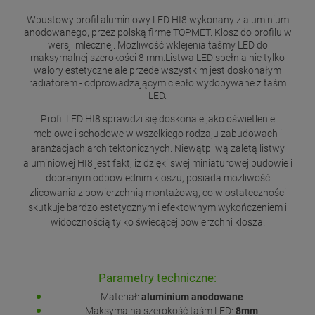
Wpustowy profil aluminiowy LED HI8 wykonany z aluminium
anodowanego, przez polską firmę TOPMET. Klosz do profilu w
wersji mlecznej. Możliwość wklejenia taśmy LED do
maksymalnej szerokości 8 mm.Listwa LED spełnia nie tylko
walory estetyczne ale przede wszystkim jest doskonałym
radiatorem - odprowadzającym ciepło wydobywane z taśm
LED.
Profil LED HI8 sprawdzi się doskonale jako oświetlenie
meblowe i schodowe w wszelkiego rodzaju zabudowach i
aranżacjach architektonicznych. Niewątpliwą zaletą listwy
aluminiowej HI8 jest fakt, iż dzięki swej miniaturowej budowie i
dobranym odpowiednim kloszu, posiada możliwość
zlicowania z powierzchnią montażową, co w ostateczności
skutkuje bardzo estetycznym i efektownym wykończeniem i
widocznością tylko świecącej powierzchni klosza.
Parametry techniczne:
Materiał:
aluminium anodowane
Maksymalna szerokość taśm LED:
8mm