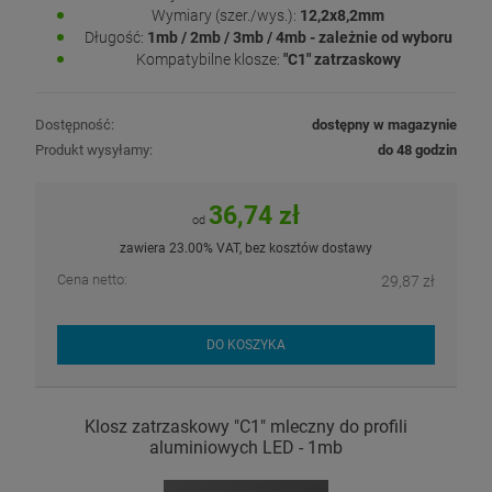
Wymiary (szer./wys.):
12,2x8,2mm
Długość:
1mb / 2mb / 3mb / 4mb - zależnie od wyboru
Kompatybilne klosze:
"C1" zatrzaskowy
Dostępność:
dostępny w magazynie
Produkt wysyłamy:
do 48 godzin
36,74 zł
od
zawiera 23.00% VAT, bez kosztów dostawy
Cena netto:
29,87 zł
DO KOSZYKA
Klosz zatrzaskowy "C1" mleczny do profili
aluminiowych LED - 1mb