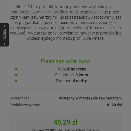
Klosz "C1" to produkt, którego podstawową funkcją jest
estetyczne zamknięcie profilu oraz zabezpieczenie go przed
czynnikami zewnętrznymi. Klosz zatrzaskowy stosowany jest
w przypadkach gdy nie posiadamy miejsca na wsunięcie
tradycyjnych kloszy z boku (np. w meblach). Klosza nie trzeba
WIĘCEJ
wsuwać - wystarczy go tylko wcisnąć, nawet w przypadku już
wcześniejszego montażu profilu we wnęce.
Parametry techniczne:
Rodzaj:
mleczny
Szerokość:
8,2mm
Długość:
4 metry
Dostępność:
dostępny w magazynie zewnętrznym
Produkt wysyłamy:
10-20 dni
45,29 zł
zawiera 23.00% VAT, bez kosztów dostawy