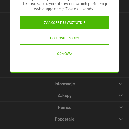
dostosować użycie plików do swoich preferencji,
wybierając opcję "Dostosuj zgody".
Masz pytania?
ZAAKCEPTUJ WSZYSTKIE
Pracujemy pon. - pt.: 8:00 - 16:00
DOSTOSUJ ZGODY
ELED ul. Rabsztyńska 16
32-310 Klucze, Polska
ODMOWA
Tel.:
(32)4450984
E-mail:
sklep@eled.pl
Informacje
Zakupy
Pomoc
Pozostałe