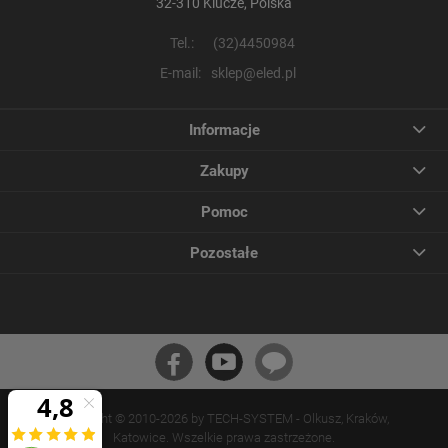
32-310 Klucze, Polska
Tel.:
(32)4450984
E-mail:
sklep@eled.pl
Informacje
Zakupy
Pomoc
Pozostałe
Copyright © 2010-2026 by TECH-SYSTEM - Olkusz, Kraków,
Katowice. Wszelkie prawa zastrzeżone.