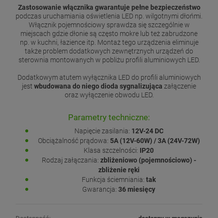
Zastosowanie włącznika gwarantuje pełne bezpieczeństwo
podczas uruchamiania oświetlenia LED np. wilgotnymi dłońmi.
Włącznik pojemnościowy sprawdza się szczególnie w
miejscach gdzie dłonie są często mokre lub też zabrudzone
np. w kuchni, łazience itp. Montaż tego urządzenia eliminuje
także problem dodatkowych zewnętrznych urządzeń do
sterownia montowanych w pobliżu profili aluminiowych LED.
Dodatkowym atutem wyłącznika LED do profili aluminiowych
jest
wbudowana do niego dioda sygnalizująca
załączenie
oraz wyłączenie obwodu LED.
Parametry techniczne:
Napięcie zasilania:
12V-24 DC
Obciążalność prądowa:
5A (12V-60W) / 3A (24V-72W)
Klasa szczelności:
IP20
Rodzaj załączania:
zbliżeniowo (pojemnościowo) -
zbliżenie ręki
Funkcja ściemniania:
tak
Gwarancja:
36 miesięcy