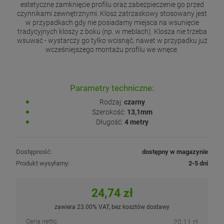
estetyczne zamknięcie profilu oraz zabezpieczenie go przed
czynnikami zewnętrznymi. Klosz zatrzaskowy stosowany jest
w przypadkach gdy nie posiadamy miejsca na wsunięcie
tradycyjnych kloszy z boku (np. w meblach). Klosza nie trzeba
wsuwać - wystarczy go tylko wcisnąć, nawet w przypadku już
wcześniejszego montażu profilu we wnęce.
Parametry techniczne:
Rodzaj:
czarny
Szerokość:
13,1mm
Długość:
4 metry
Dostępność:
dostępny w magazynie
Produkt wysyłamy:
2-5 dni
24,74 zł
zawiera 23.00% VAT, bez kosztów dostawy
Cena netto:
20,11 zł