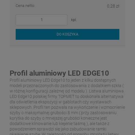
Cena netto:
0,28 zł
kpl.
DO KOSZYKA
Profil aluminiowy LED EDGE10
Profil aluminiowy LED Edge10 to jeden z kilku dostępnych
modeli przeznaczonych do zastosowania z dodatkiem szkła (
w różnej konfiguracji zależnej od modelu ). Listwa aluminiowa
LED Edge10 polskiej firmy TOPMET to doskonała alternatywa
dla oświetlenia ekspozycji w gablotach czy wystawach
sklepowych. Profil ten pozwala na wykończenie i wzmocnienie
szyby o maksymalnej grubości 8 mm ( przy zastosowaniu
korytka do szyby o mniejszej grubości konieczne jest
dodatkowe klinowanie lub klejenie taśmą ), ale także z
powodzeniem sprawdzi się jako zabudowanie ramki
okalającej szybę. W zależności od sposobu montażu listwy