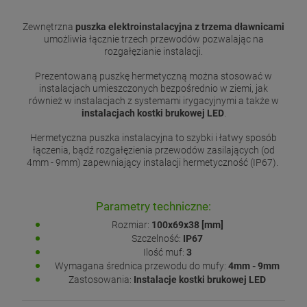
Zewnętrzna
puszka elektroinstalacyjna z trzema dławnicami
umożliwia łącznie trzech przewodów pozwalając na
rozgałęzianie instalacji.
Prezentowaną puszkę hermetyczną można stosować w
instalacjach umieszczonych bezpośrednio w ziemi, jak
również w instalacjach z systemami irygacyjnymi a także w
instalacjach kostki brukowej LED
.
Hermetyczna puszka instalacyjna to szybki i łatwy sposób
łączenia, bądź rozgałęzienia przewodów zasilających (od
4mm - 9mm) zapewniający instalacji hermetyczność (IP67).
Parametry techniczne:
Rozmiar:
100x69x38 [mm]
Szczelność:
IP67
Ilość muf:
3
Wymagana średnica przewodu do mufy:
4mm - 9mm
Zastosowania:
Instalacje kostki brukowej LED