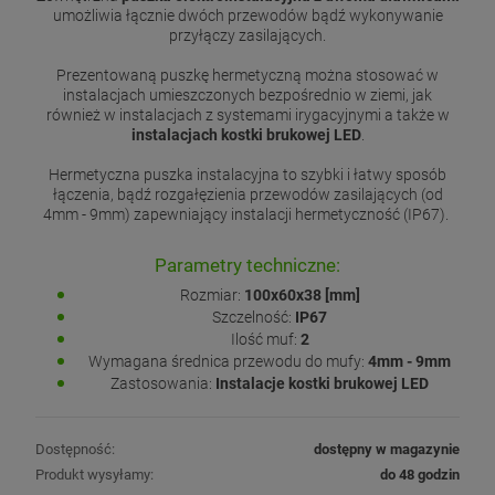
umożliwia łącznie dwóch przewodów bądź wykonywanie
przyłączy zasilających.
Prezentowaną puszkę hermetyczną można stosować w
instalacjach umieszczonych bezpośrednio w ziemi, jak
również w instalacjach z systemami irygacyjnymi a także w
instalacjach kostki brukowej LED
.
Hermetyczna puszka instalacyjna to szybki i łatwy sposób
łączenia, bądź rozgałęzienia przewodów zasilających (od
4mm - 9mm) zapewniający instalacji hermetyczność (IP67).
Parametry techniczne:
Rozmiar:
100x60x38 [mm]
Szczelność:
IP67
Ilość muf:
2
Wymagana średnica przewodu do mufy:
4mm - 9mm
Zastosowania:
Instalacje kostki brukowej LED
Dostępność:
dostępny w magazynie
Produkt wysyłamy:
do 48 godzin