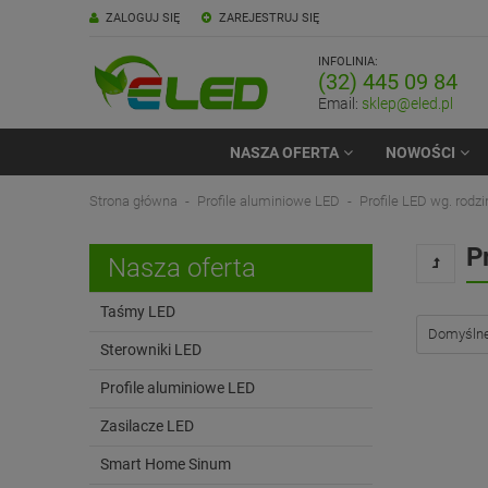
ZALOGUJ SIĘ
ZAREJESTRUJ SIĘ
INFOLINIA:
(32) 445 09 84
Email:
sklep@eled.pl
NASZA OFERTA
NOWOŚCI
Strona główna
Profile aluminiowe LED
Profile LED wg. rodzi
P
Nasza oferta
Taśmy LED
Sterowniki LED
Profile aluminiowe LED
Zasilacze LED
Smart Home Sinum