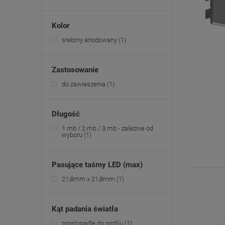
Kolor
srebrny anodowany
(1)
Zastosowanie
do zawieszenia
(1)
Długość
1 mb / 2 mb / 3 mb - zależnie od
wyboru
(1)
Pasujące taśmy LED (max)
21,8mm x 21,8mm
(1)
Kąt padania światła
prostopadle do profilu
(1)