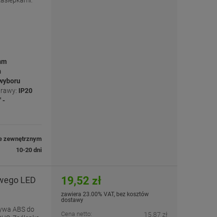
zaślepkami.
mm
m
 wyboru
prawy:
IP20
 -
e zewnętrznym
10-20 dni
19,52 zł
owego LED
zawiera 23.00% VAT, bez kosztów
dostawy
zywa ABS do
Cena netto:
15,87 zł