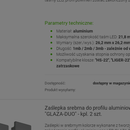
taśmy LED, profil powinien zostać zakończony 
Parametry techniczne:
Materiał:
aluminium
Maksymalna szerokość taśm LED:
21,8 
Wymiary (szer./wys.):
26,2
mm x 26,2 m
Długość:
1mb / 2mb / 3mb - zależnie od
Możliwość uzyskania stopnia ochrony o
Kompatybilne klosze:
"HS-22", "LIGER-22"
zatrzaskowe
Dostępność:
dostępny w magazyni
Produkt wysyłamy:
Zaślepka srebrna do profilu alumini
"GLAZA-DUO" - kpl. 2 szt.
Zaślepki w srebrnym kolorze wykonane z twor