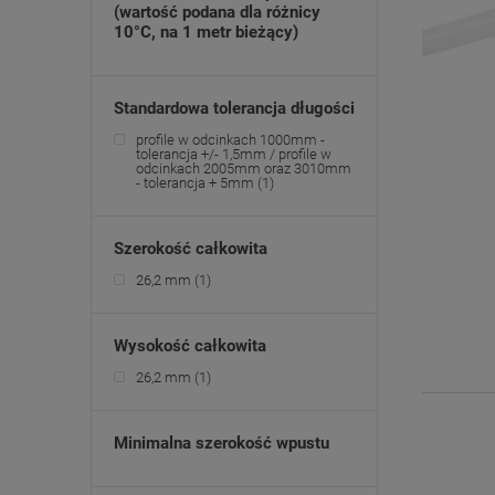
(wartość podana dla różnicy
10°C, na 1 metr bieżący)
Standardowa tolerancja długości
profile w odcinkach 1000mm -
tolerancja +/- 1,5mm / profile w
odcinkach 2005mm oraz 3010mm
- tolerancja + 5mm
(1)
Szerokość całkowita
26,2 mm
(1)
Wysokość całkowita
26,2 mm
(1)
Minimalna szerokość wpustu