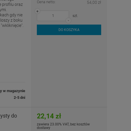
Cena netto:
54,00 zł
 profilu oraz
ymi.
+
kach gdy nie
szt.
loszy z boku
-
wkliknięcie".
DO KOSZYKA
ny w magazynie
2-5 dni
22,14 zł
ysty do
zawiera 23.00% VAT, bez kosztów
dostawy