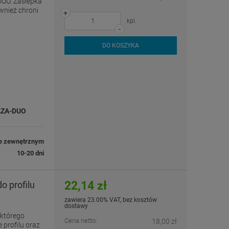
DUO. Zaślepka
ównież chroni
+
kpl.
-
DO KOSZYKA
ZA-DUO
e zewnętrznym
10-20 dni
22,14 zł
o profilu
zawiera 23.00% VAT, bez kosztów
dostawy
 którego
Cena netto:
18,00 zł
 profilu oraz