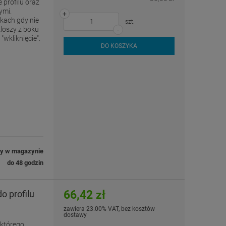
 profilu oraz
ymi.
+
kach gdy nie
szt.
loszy z boku
-
wkliknięcie".
DO KOSZYKA
ny w magazynie
do 48 godzin
66,42 zł
o profilu
zawiera 23.00% VAT, bez kosztów
dostawy
 którego