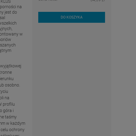
ę KLUŚ
porności na
y jest do
sal
DO KOSZYKA
wszelkich
yjnych,
Montowany w
soriów
eszanych
kątnym
 wyjątkowej
tronne
kierunku
lub osobno.
życiu
li na
 profilu
o góra i
ane taśmy
,8mm w każdym
W celu ochrony