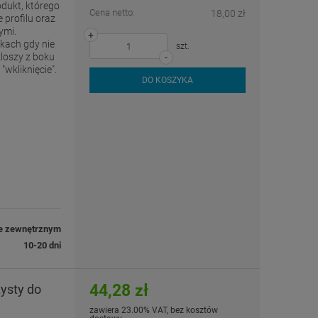
odukt, którego
Cena netto:
18,00 zł
 profilu oraz
ymi.
+
kach gdy nie
szt.
loszy z boku
-
wkliknięcie".
DO KOSZYKA
e zewnętrznym
10-20 dni
44,28 zł
ysty do
zawiera 23.00% VAT, bez kosztów