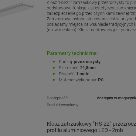
Klosz "HS-22" zatrzaskowy przezroczysty to pr
podstawową funkcją jest estetyczne zamknięcie
zabezpieczenie go przed czynnikami zewnętrzn
Zatrzaskowa osłona stosowana jest w przypad
posiadamy miejsca na wsunięcie tradycyjnych k
(np. w meblach). Klosz montowany jest poprzez "
Parametry techniczne:
Rodzaj:
przezroczysty
Szerokość:
21,8mm
Długość:
1 metr
Materiał wykonania:
PC
Dostępność:
dostępny w magazyni
Produkt wysyłamy:
Klosz zatrzaskowy "HS-22" przezrocz
profilu aluminiowego LED - 2mb