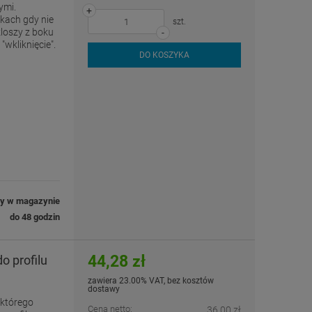
ymi.
+
kach gdy nie
szt.
loszy z boku
-
wkliknięcie".
DO KOSZYKA
ny w magazynie
do 48 godzin
44,28 zł
o profilu
zawiera 23.00% VAT, bez kosztów
dostawy
 którego
Cena netto:
36,00 zł