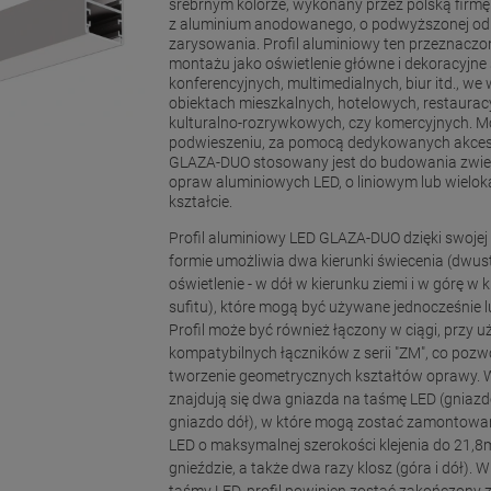
srebrnym kolorze, wykonany przez polską firm
z aluminium anodowanego, o podwyższonej od
zarysowania. Profil aluminiowy ten przeznaczon
montażu jako oświetlenie główne i dekoracyjne 
konferencyjnych, multimedialnych, biur itd., we 
obiektach mieszkalnych, hotelowych, restaurac
kulturalno-rozrywkowych, czy komercyjnych. 
podwieszeniu, za pomocą dedykowanych akce
GLAZA-DUO stosowany jest do budowania zwi
opraw aluminiowych LED, o liniowym lub wielo
kształcie.
Profil aluminiowy LED GLAZA-DUO dzięki swojej
formie umożliwia dwa kierunki świecenia (dwus
oświetlenie - w dół w kierunku ziemi i w górę w 
sufitu), które mogą być używane jednocześnie 
Profil może być również łączony w ciągi, przy u
kompatybilnych łączników z serii "ZM", co pozwo
tworzenie geometrycznych kształtów oprawy. W
znajdują się dwa gniazda na taśmę LED (gniazd
gniazdo dół), w które mogą zostać zamontow
LED o maksymalnej szerokości klejenia do 21
gnieździe, a także dwa razy klosz (góra i dół). 