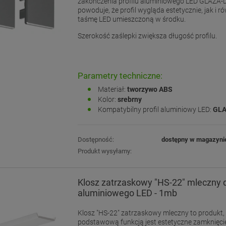
zakończenia profilu aluminiowego LED GLAZA-
powoduje, że profil wygląda estetycznie, jak i r
taśmę LED umieszczoną w środku.
Szerokość zaślepki zwiększa długość profilu.
Parametry techniczne:
Materiał:
tworzywo ABS
Kolor:
srebrny
Kompatybilny profil aluminiowy LED:
GLA
Dostępność:
dostępny w magazyni
Produkt wysyłamy:
Klosz zatrzaskowy "HS-22" mleczny d
aluminiowego LED - 1mb
Klosz "HS-22" zatrzaskowy mleczny to produkt,
podstawową funkcją jest estetyczne zamknięcie