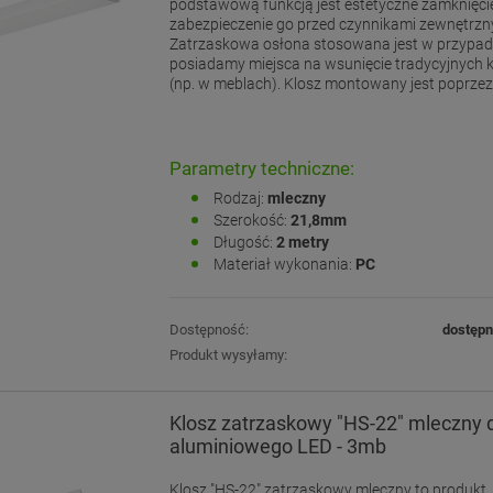
podstawową funkcją jest estetyczne zamknięcie
zabezpieczenie go przed czynnikami zewnętrzn
Zatrzaskowa osłona stosowana jest w przypad
posiadamy miejsca na wsunięcie tradycyjnych k
(np. w meblach). Klosz montowany jest poprzez "
Parametry techniczne:
Rodzaj:
mleczny
Szerokość:
21,8mm
Długość:
2 metry
Materiał wykonania:
PC
Dostępność:
dostęp
Produkt wysyłamy:
Klosz zatrzaskowy "HS-22" mleczny d
aluminiowego LED - 3mb
Klosz "HS-22" zatrzaskowy mleczny to produkt,