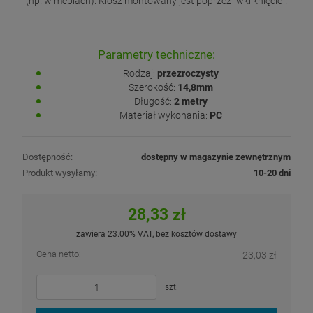
(np. w meblach). Klosz montowany jest poprzez "wkliknięcie".
Parametry techniczne:
Rodzaj:
przezroczysty
Szerokość:
14,8mm
Długość:
2 metry
Materiał wykonania:
PC
Dostępność:
dostępny w magazynie zewnętrznym
Produkt wysyłamy:
10-20 dni
28,33 zł
zawiera 23.00% VAT, bez kosztów dostawy
Cena netto:
23,03 zł
szt.