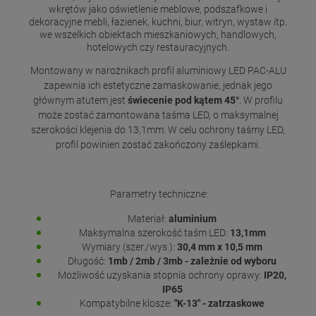
wkrętów jako oświetlenie meblowe, podszafkowe i
dekoracyjne mebli, łazienek, kuchni, biur, witryn, wystaw itp.
we wszelkich obiektach mieszkaniowych, handlowych,
hotelowych czy restauracyjnych.
Montowany w narożnikach profil aluminiowy LED PAC-ALU
zapewnia ich estetyczne zamaskowanie, jednak jego
głównym atutem jest
świecenie pod kątem 45°
. W profilu
może zostać zamontowana taśma LED, o maksymalnej
szerokości klejenia do 13,1mm. W celu ochrony taśmy LED,
profil powinien zostać zakończony zaślepkami.
Parametry techniczne:
Materiał:
aluminium
Maksymalna szerokość taśm LED:
13,1mm
Wymiary (szer./wys.):
30,4
mm x 10,5 mm
Długość:
1mb / 2mb / 3mb - zależnie od wyboru
Możliwość uzyskania stopnia ochrony oprawy:
IP20,
IP65
Kompatybilne klosze:
"K-13" - zatrzaskowe