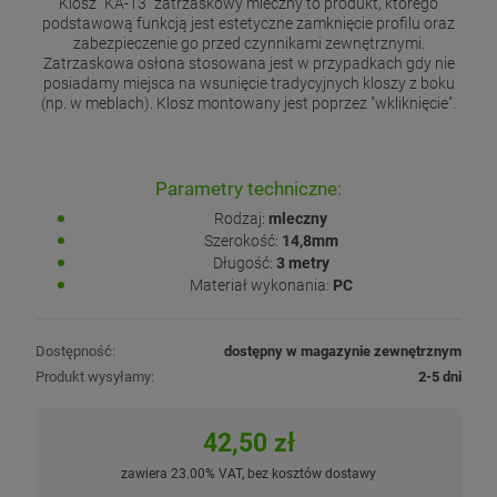
Klosz "KA-13" zatrzaskowy mleczny to produkt, którego
podstawową funkcją jest estetyczne zamknięcie profilu oraz
zabezpieczenie go przed czynnikami zewnętrznymi.
Zatrzaskowa osłona stosowana jest w przypadkach gdy nie
posiadamy miejsca na wsunięcie tradycyjnych kloszy z boku
(np. w meblach). Klosz montowany jest poprzez "wkliknięcie".
Parametry techniczne:
Rodzaj:
mleczny
Szerokość:
14,8mm
Długość:
3 metry
Materiał wykonania:
PC
Dostępność:
dostępny w magazynie zewnętrznym
Produkt wysyłamy:
2-5 dni
42,50 zł
zawiera 23.00% VAT, bez kosztów dostawy