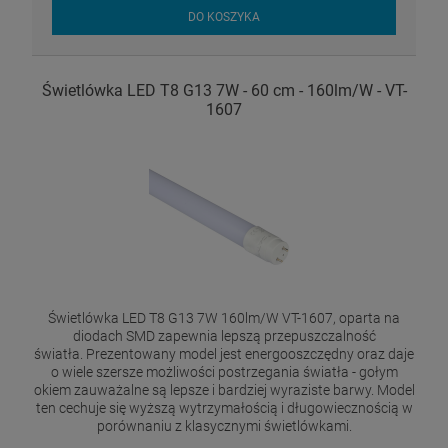
DO KOSZYKA
Świetlówka LED T8 G13 7W - 60 cm - 160lm/W - VT-
1607
Świetlówka LED T8 G13 7W 160lm/W VT-1607, oparta na
diodach SMD zapewnia lepszą przepuszczalność
światła. Prezentowany model jest energooszczędny oraz daje
o wiele szersze możliwości postrzegania światła - gołym
okiem zauważalne są lepsze i bardziej wyraziste barwy. Model
ten cechuje się wyższą wytrzymałością i długowiecznością w
porównaniu z klasycznymi świetlówkami.