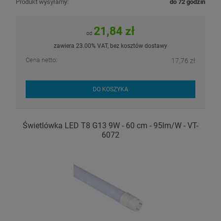
Produkt wysyłamy:
do 72 godzin
21,84 zł
od
zawiera 23.00% VAT, bez kosztów dostawy
Cena netto:
17,76 zł
DO KOSZYKA
Świetlówka LED T8 G13 9W - 60 cm - 95lm/W - VT-
6072