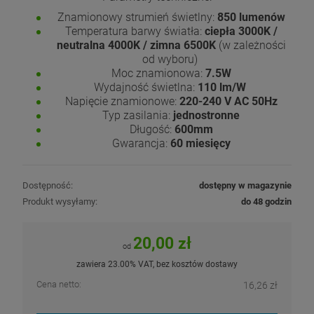
Znamionowy strumień świetlny:
850 lumenów
Temperatura barwy światła:
ciepła 3000K /
neutralna 4000K / zimna 6500K
(w zależności
od wyboru)
Moc znamionowa:
7.5W
Wydajność świetlna:
110 lm/W
Napięcie znamionowe:
220-240 V AC 50Hz
Typ zasilania:
jednostronne
Długość:
600mm
Gwarancja:
60 miesięcy
Dostępność:
dostępny w magazynie
Produkt wysyłamy:
do 48 godzin
20,00 zł
od
zawiera 23.00% VAT, bez kosztów dostawy
Cena netto:
16,26 zł