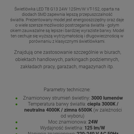
Świetlówka LED T8 G13 24W 125lm/W VT-152, oparta na
diodach SMD zapewnia lepszą przepuszczalność
światła. Prezentowany model jest energooszczędny oraz daje
o wiele szersze możliwości postrzegania światła - gołym
okiem zauważalne są lepsze i bardziej wyraziste barwy. Model
ten cechuje się wyższą wytrzymałością i długowiecznością w
porównaniu z klasycznymi świetlówkami.
Znajdują one zastosowanie szczególnie w biurach,
obiektach handlowych, parkingach podziemnych,
zakładach pracy, garażach, magazynach itp.
Parametry techniczne:
Znamionowy strumień świetlny:
3000 lumenów
Temperatura barwy światła:
ciepła 3000K /
neutralna 4000K / zimna 6500K
(w zależności
od wyboru)
Moc znamionowa:
24W
Wydajność świetlna:
125 lm/W
Napięcie znamionowe:
220-240 V AC 50Hz