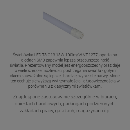
Świetlówka LED T8 G13 18W 100lm/W VT-1277, oparta na
diodach SMD zapewnia lepszą przepuszczalność
światła. Prezentowany model jest energooszczędny oraz daje
o wiele szersze możliwości postrzegania światła - gołym
okiem zauważalne są lepsze i bardziej wyraziste barwy. Model
ten cechuje się wyższą wytrzymałością i długowiecznością w
porównaniu z klasycznymi świetlówkami.
Znajdują one zastosowanie szczególnie w biurach,
obiektach handlowych, parkingach podziemnych,
zakładach pracy, garażach, magazynach itp.