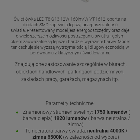
Świetlówka LED T8 G13 12W 160lm/W VT-1612, oparta na
diodach SMD zapewnia lepszą przepuszczalność
światła. Prezentowany model jest energooszczędny oraz daje
o wiele szersze możliwości postrzegania światła - gołym
okiem zauważalne są lepsze i bardziej wyraziste barwy. Model
ten cechuje się wyższą wytrzymałością i długowiecznością w
porównaniu z klasycznymi świetlówkami.
Znajdują one zastosowanie szczególnie w biurach,
obiektach handlowych, parkingach podziemnych,
zakładach pracy, garażach, magazynach itp.
Parametry techniczne:
Znamionowy strumień świetlny:
1750 lumenów
(
barwa ciepła)
1920 lumenów
( barwa neutralna /
zimna)
Temperatura barwy światła:
neutralna 4000K /
zimna 6500K
(w zależności od wyboru)