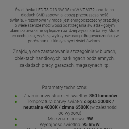
Świetlówka LED T8 G13 9W 95lm/W VT-6072, oparta na
diodach SMD zapewnia lepszą przepuszczalność
światła. Prezentowany model jest energooszczędny oraz daje
o wiele szersze możliwości postrzegania światła - gołym
okiem zauważalne są lepsze i bardziej wyraziste barwy. Model
ten cechuje się wyższą wytrzymałością i długowiecznością w
porównaniu z klasycznymi świetlówkami.
Znajdują one zastosowanie szczególnie w biurach,
obiektach handlowych, parkingach podziemnych,
zakładach pracy, garażach, magazynach itp.
Parametry techniczne:
Znamionowy strumień świetlny:
850 lumenów
Temperatura barwy światła:
ciepła 3000K /
neutralna 4000K / zimna 6500K
(w zależności
od wyboru)
Moc znamionowa:
9W
Wydajność świetlna:
95 lm/W