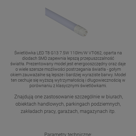
Świetlówka LED T8 G13 7.5W 110lm/W VT-062, oparta na
diodach SMD zapewnia lepszą przepuszczalność
światła. Prezentowany model jest energooszczędny oraz daje
o wiele szersze możliwości postrzegania światła - gołym
okiem zauważalne są lepsze i bardziej wyraziste barwy. Model
ten cechuje się wyższą wytrzymałością i długowiecznością w
porównaniu z klasycznymi świetlówkami.
Znajdują one zastosowanie szczególnie w biurach,
obiektach handlowych, parkingach podziemnych,
zakładach pracy, garażach, magazynach itp.
Parametry techniczne: