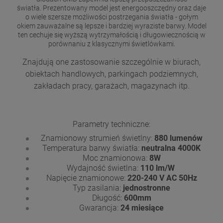
światła. Prezentowany model jest energooszczędny oraz daje
o wiele szersze możliwości postrzegania światła - gołym
okiem zauważalne są lepsze i bardziej wyraziste barwy. Model
ten cechuje się wyższą wytrzymałością i długowiecznością w
porównaniu z klasycznymi świetlówkami.
Znajdują one zastosowanie szczególnie w biurach,
obiektach handlowych, parkingach podziemnych,
zakładach pracy, garażach, magazynach itp.
Parametry techniczne:
Znamionowy strumień świetlny:
880 lumenów
Temperatura barwy światła:
neutralna 4000K
Moc znamionowa:
8W
Wydajność świetlna:
110 lm/W
Napięcie znamionowe:
220-240 V AC 50Hz
Typ zasilania:
jednostronne
Długość:
600mm
Gwarancja:
24 miesiące