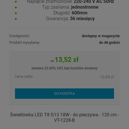
Napięcie znamionowe:
220-240 V AC 50Hz
Typ zasilania:
jednostronne
Długość:
600mm
Gwarancja:
36 miesięcy
Dostępność:
dostępny w magazynie
Produkt wysyłamy:
do 48 godzin
13,52 zł
od
zawiera 23.00% VAT, bez kosztów dostawy
Cena netto:
10,99 zł
DO KOSZYKA
Świetlówka LED T8 G13 18W - do pieczywa - 120 cm -
VT-1228-B