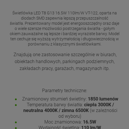
Świetlówka LED T8 G13 16.5W 110lm/W VT-122, oparta na
diodach SMD zapewnia lepszą przepuszczalność
światła. Prezentowany model jest energooszczędny oraz daje
o wiele szersze możliwości postrzegania światła - gołym
okiem zauważalne są lepsze i bardziej wyraziste barwy. Model
ten cechuje się wyższą wytrzymałością i długowiecznością w
porównaniu z klasycznymi świetlówkami.
Znajdują one zastosowanie szczególnie w biurach,
obiektach handlowych, parkingach podziemnych,
zakładach pracy, garażach, magazynach itp.
Parametry techniczne:
Znamionowy strumień świetlny:
1850 lumenów
Temperatura barwy światła:
ciepła 3000K /
neutralna 4000K / zimna 6500K
(w zależności
od wyboru)
Moc znamionowa:
16.5W
Wydajność świetlna:
110 lm/W