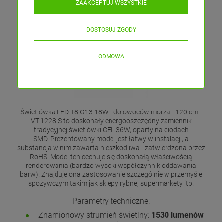
ZAAKCEPTUJ WSZYSTKIE
120 cm - VT-1228-S
DOSTOSUJ ZGODY
ODMOWA
Świetlówka LED T8 G13 18W - do owoców morza - 120 cm -
VT-1228-S to doskonały energooszczędny zamiennik
tradycyjnej świetlówki CFL 36W, oparty na diodach
SMD. Prezentowany model jest łatwy w instalacji, a
substancja w nim zawarta nieszkodliwa - zatwierdzona przez
RoHS. Model ten cechuje się doskonałą właściwością
renderowania (bardzo wysoki współczynnik oddawania
barw). Znajduje ona zastosowanie szczególnie w przemyśle
spożywczym takim jak sklepy rybne, supermarkety itp.
Parametry techniczne:
Znamionowy strumień świetlny:
1530 lumenów