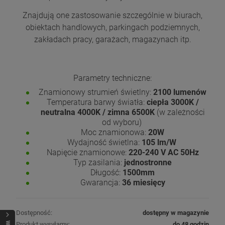
Znajdują one zastosowanie szczególnie w biurach,
obiektach handlowych, parkingach podziemnych,
zakładach pracy, garażach, magazynach itp.
Parametry techniczne:
Znamionowy strumień świetlny:
2100 lumenów
Temperatura barwy światła:
ciepła 3000K /
neutralna 4000K / zimna 6500K
(w zależności
od wyboru)
Moc znamionowa:
20W
Wydajność świetlna:
105 lm/W
Napięcie znamionowe:
220-240 V AC 50Hz
Typ zasilania:
jednostronne
Długość:
1500mm
Gwarancja:
36 miesięcy
Dostępność:
dostępny w magazynie
Produkt wysyłamy:
do 48 godzin