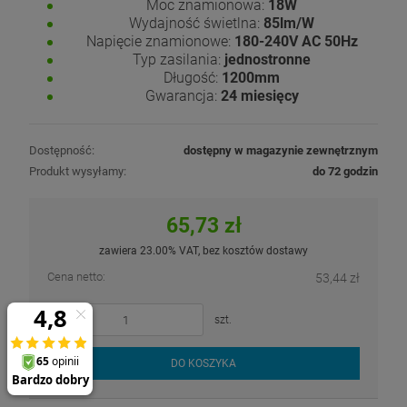
Moc znamionowa:
18W
Wydajność świetlna:
85lm/W
Napięcie znamionowe:
180-240V AC 50Hz
Typ zasilania:
jednostronne
Długość:
1200mm
Gwarancja:
24 miesięcy
Dostępność:
dostępny w magazynie zewnętrznym
Produkt wysyłamy:
do 72 godzin
65,73 zł
zawiera 23.00% VAT, bez kosztów dostawy
Cena netto:
53,44 zł
szt.
DO KOSZYKA