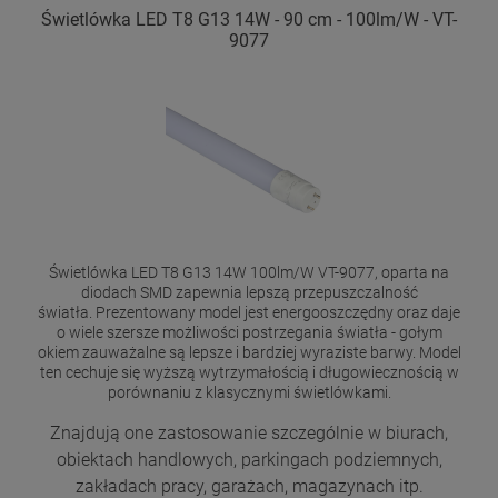
Świetlówka LED T8 G13 14W - 90 cm - 100lm/W - VT-
9077
Świetlówka LED T8 G13 14W 100lm/W VT-9077, oparta na
diodach SMD zapewnia lepszą przepuszczalność
światła. Prezentowany model jest energooszczędny oraz daje
o wiele szersze możliwości postrzegania światła - gołym
okiem zauważalne są lepsze i bardziej wyraziste barwy. Model
ten cechuje się wyższą wytrzymałością i długowiecznością w
porównaniu z klasycznymi świetlówkami.
Znajdują one zastosowanie szczególnie w biurach,
obiektach handlowych, parkingach podziemnych,
zakładach pracy, garażach, magazynach itp.