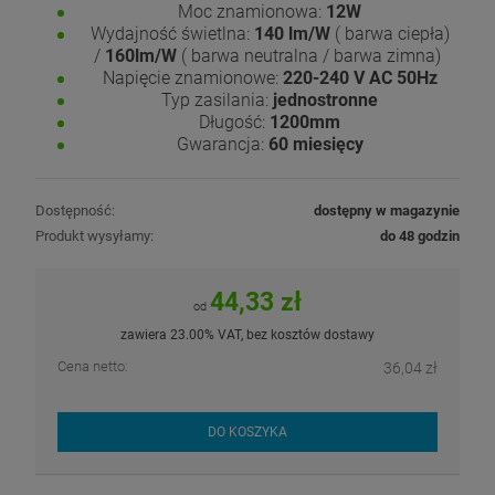
Moc znamionowa:
12W
Wydajność świetlna:
140 lm/W
( barwa ciepła)
/
160lm/W
( barwa neutralna / barwa zimna)
Napięcie znamionowe:
220-240 V AC 50Hz
Typ zasilania:
jednostronne
Długość:
1200mm
Gwarancja:
60 miesięcy
Dostępność:
dostępny w magazynie
Produkt wysyłamy:
do 48 godzin
44,33 zł
od
zawiera 23.00% VAT, bez kosztów dostawy
Cena netto:
36,04 zł
DO KOSZYKA