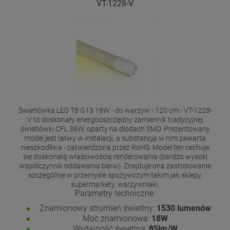
VT-1228-V
Świetlówka LED T8 G13 18W - do warzyw - 120 cm - VT-1228-
V to doskonały energooszczędny zamiennik tradycyjnej
świetlówki CFL 36W, oparty na diodach SMD. Prezentowany
model jest łatwy w instalacji, a substancja w nim zawarta
nieszkodliwa - zatwierdzona przez RoHS. Model ten cechuje
się doskonałą właściwością renderowania (bardzo wysoki
współczynnik oddawania barw). Znajduje ona zastosowanie
szczególnie w przemyśle spożywczym takim jak sklepy,
supermarkety, warzywniaki.
Parametry techniczne:
Znamionowy strumień świetlny:
1530
lumenów
Moc znamionowa:
18W
Wydajność świetlna:
85lm/W