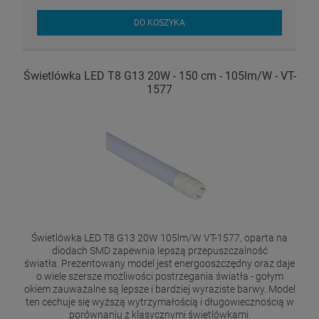
DO KOSZYKA
Świetlówka LED T8 G13 20W - 150 cm - 105lm/W - VT-
1577
Świetlówka LED T8 G13 20W 105lm/W VT-1577, oparta na
diodach SMD zapewnia lepszą przepuszczalność
światła. Prezentowany model jest energooszczędny oraz daje
o wiele szersze możliwości postrzegania światła - gołym
okiem zauważalne są lepsze i bardziej wyraziste barwy. Model
ten cechuje się wyższą wytrzymałością i długowiecznością w
porównaniu z klasycznymi świetlówkami.