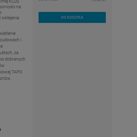
firmę KLUŚ
orności na
w
ć wklejenia
DO KOSZYKA
wietlenie
abudowach i
że
stach, za
io dobranych
jów
niowej TAPO
oriów.
u