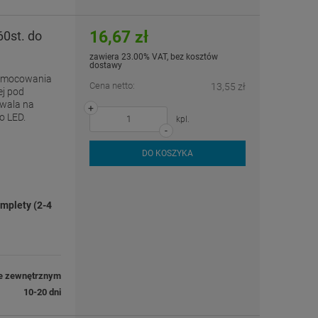
16,67 zł
0st. do
zawiera 23.00% VAT, bez kosztów
dostawy
zamocowania
Cena netto:
13,55 zł
ej pod
zwala na
+
o LED.
kpl.
-
DO KOSZYKA
mplety (2-4
e zewnętrznym
10-20 dni