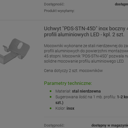
Dostępność:
dostęp
Produkt wysyłamy:
Uchwyt "PDS-STN-45D" inox boczny 4
profili aluminiowych LED - kpl. 2 szt.
Mocowniki wykonane ze stali nierdzewnej do 
profili aluminiowych do powierzchni montażow
45 stopni. Mocownik "PDS-STN-45D" pozwala na
solidne mocowanie profilu aluminiowego LED.
Cena dotyczy 2 szt. mocowników
Parametry techniczne:
Materiał:
stal nierdzewna
Sugerowana ilość na 1 mb. profilu:
1-2 ko
szt.)
Kolor:
inox
Dostępność:
dostępny w magazyni