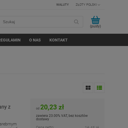
WALUTY
(pusty)
REGULAMIN
O NAS
KONTAKT
20,23 zł
any z
od
zawiera 23.00% VAT, bez kosztów
dostawy
 srebrnym
Cena netto:
16,45 zł