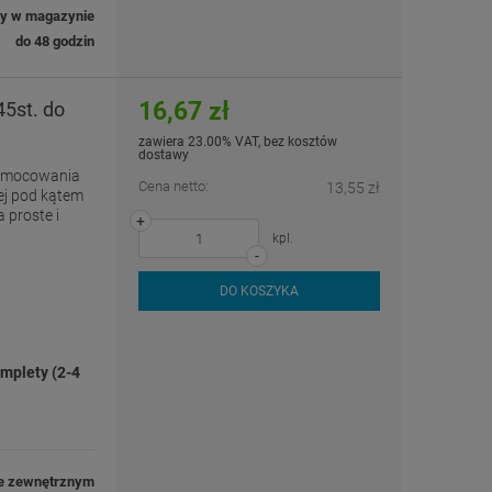
ny w magazynie
do 48 godzin
16,67 zł
5st. do
zawiera 23.00% VAT, bez kosztów
dostawy
zamocowania
Cena netto:
13,55 zł
ej pod kątem
 proste i
+
kpl.
-
DO KOSZYKA
mplety (2-4
e zewnętrznym