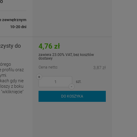
PO
e zewnętrznym
10-20 dni
4,76 zł
czysty do
zawiera 23.00% VAT, bez kosztów
dostawy
tórego
Cena netto:
3,87 zł
 profilu oraz
ymi.
+
kach gdy nie
szt.
loszy z boku
-
"wkliknięcie"
DO KOSZYKA