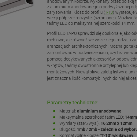
anodowanym kolorze, wykonany przez polską 
z aluminium anodowanego o podwyższonej odp
zarysowania. Klosz do profilu (
T-13
) występuje 
wersji półprzezroczystej (szronionej). Możliwoś
taśmy LED do maksymalnej szerokości 14 mm.
Profil LED TAPO sprawdzi się doskonale jako oś
meblowe, ale również we wszelkiego rodzaju z
aranżacjach architektonicznych. Można go tak
zamontować w podwieszeniach, czy też we wpu
pomocą dedykowanych akcesoriów, odpowiedn
wkrętów, taśmy dwustronnie przylepnej lub kle
montażowych. Niewątpliwą zaletą listwy alumi
jest znaczna ilość kompatybilnych do niej akces
Parametry techniczne:
Materiał:
aluminium anodowane
Maksymalna szerokość taśm LED:
14mm
Wymiary (szer./wys.):
16,2mm x 12mm
Długość:
1mb / 2mb - zależnie od wybor
Kompatybilne klosze:
"T-13" wklikiwany