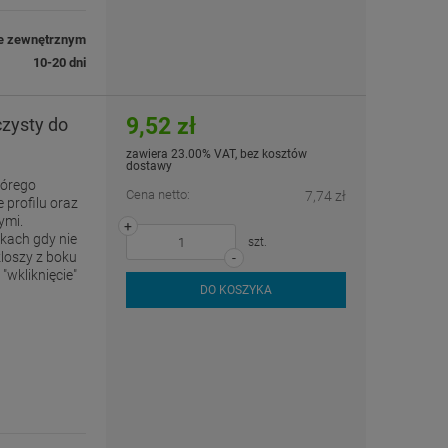
e zewnętrznym
10-20 dni
9,52 zł
czysty do
zawiera 23.00% VAT, bez kosztów
dostawy
tórego
Cena netto:
7,74 zł
 profilu oraz
ymi.
+
kach gdy nie
szt.
loszy z boku
-
"wkliknięcie"
DO KOSZYKA