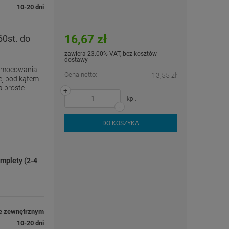
10-20 dni
16,67 zł
0st. do
zawiera 23.00% VAT, bez kosztów
dostawy
zamocowania
Cena netto:
13,55 zł
ej pod kątem
 proste i
+
kpl.
-
DO KOSZYKA
mplety (2-4
e zewnętrznym
10-20 dni