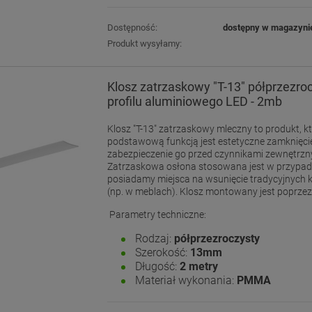
Dostępność:
dostępny w magazyni
Produkt wysyłamy:
Klosz zatrzaskowy "T-13" półprzezro
profilu aluminiowego LED - 2mb
Klosz "T-13" zatrzaskowy mleczny to produkt, k
podstawową funkcją jest estetyczne zamknięcie
zabezpieczenie go przed czynnikami zewnętrzn
Zatrzaskowa osłona stosowana jest w przypad
posiadamy miejsca na wsunięcie tradycyjnych k
(np. w meblach). Klosz montowany jest poprzez 
Parametry techniczne:
Rodzaj:
półprzezroczysty
Szerokość:
13mm
Długość:
2 metry
Materiał wykonania:
PMMA