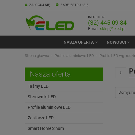
ZALOGUJ SIĘ
ZAREJESTRUJ SIĘ
INFOLINIA:
(32) 445 09 84
Email:
sklep@eled.pl
NASZA OFERTA
NOWOŚCI
Strona główna
Profile aluminiowe LED
Profile LED wg. rodzi
P
Nasza oferta
Taśmy LED
Sterowniki LED
Profile aluminiowe LED
Zasilacze LED
Smart Home Sinum