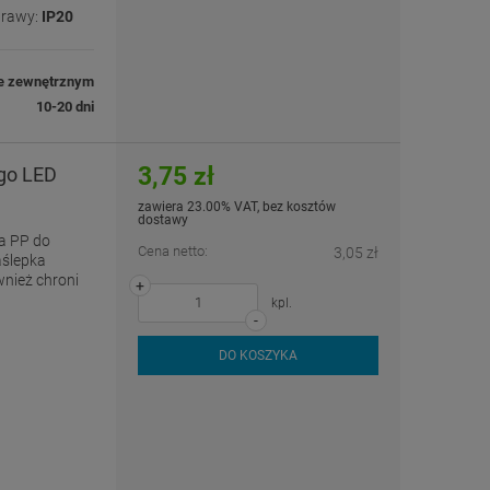
prawy:
IP20
e zewnętrznym
10-20 dni
3,75 zł
ego LED
zawiera 23.00% VAT, bez kosztów
dostawy
a PP do
Cena netto:
3,05 zł
aślepka
wnież chroni
+
kpl.
-
DO KOSZYKA