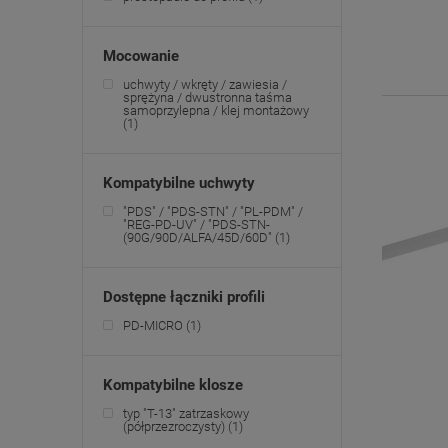
Mocowanie
uchwyty / wkręty / zawiesia /
sprężyna / dwustronna taśma
samoprzylepna / klej montażowy
(1)
Kompatybilne uchwyty
"PDS" / "PDS-STN" / "PL-PDM" /
"REG-PD-UV" / "PDS-STN-
(90G/90D/ALFA/45D/60D"
(1)
Dostępne łączniki profili
PD-MICRO
(1)
Kompatybilne klosze
typ "T-13" zatrzaskowy
(półprzezroczysty)
(1)