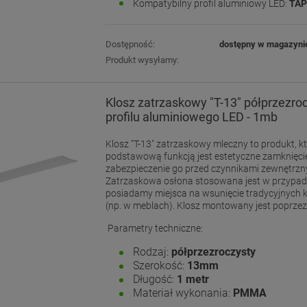
Kompatybilny profil aluminiowy LED:
TA
Dostępność:
dostępny w magazyni
Produkt wysyłamy:
Klosz zatrzaskowy "T-13" półprzezro
profilu aluminiowego LED - 1mb
Klosz "T-13" zatrzaskowy mleczny to produkt, k
podstawową funkcją jest estetyczne zamknięcie
zabezpieczenie go przed czynnikami zewnętrzn
Zatrzaskowa osłona stosowana jest w przypad
posiadamy miejsca na wsunięcie tradycyjnych k
(np. w meblach). Klosz montowany jest poprzez 
Parametry techniczne:
Rodzaj:
półprzezroczysty
Szerokość:
13mm
Długość:
1 metr
Materiał wykonania:
PMMA