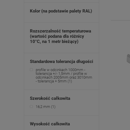
Kolor (na podstawie palety RAL)
Rozszerzalność temperaturowa
(wartość podana dla różnicy
10°C, na 1 metr bieżący)
Standardowa tolerancja długości
profile w odcinkach 1000mm -
tolerancja +/- 1,5mm / profile w
odcinkach 2005mm oraz 3010mm
- tolerancja + 5mm
(1)
Szerokość całkowita
16,2 mm
(1)
Wysokość całkowita