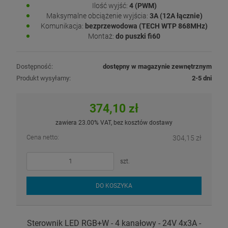
Ilość wyjść:
4 (PWM)
Maksymalne obciążenie wyjścia:
3A (12A łącznie)
Komunikacja:
bezprzewodowa (TECH WTP 868MHz)
Montaż:
do puszki fi60
Dostępność:
dostępny w magazynie zewnętrznym
Produkt wysyłamy:
2-5 dni
374,10 zł
zawiera 23.00% VAT, bez kosztów dostawy
Cena netto:
304,15 zł
szt.
DO KOSZYKA
Sterownik LED RGB+W - 4 kanałowy - 24V 4x3A -