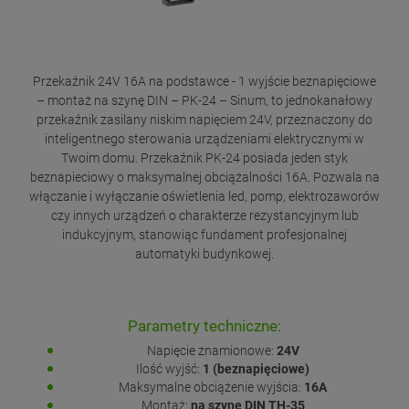
Przekaźnik 24V 16A na podstawce - 1 wyjście beznapięciowe
– montaż na szynę DIN – PK-24 – Sinum, to jednokanałowy
przekaźnik zasilany niskim napięciem 24V, przeznaczony do
inteligentnego sterowania urządzeniami elektrycznymi w
Twoim domu. Przekaźnik PK-24 posiada jeden styk
beznapieciowy o maksymalnej obciążalności 16A. Pozwala na
włączanie i wyłączanie oświetlenia led, pomp, elektrozaworów
czy innych urządzeń o charakterze rezystancyjnym lub
indukcyjnym, stanowiąc fundament profesjonalnej
automatyki budynkowej.
Parametry techniczne:
Napięcie znamionowe:
24V
Ilość wyjść:
1 (beznapięciowe)
Maksymalne obciążenie wyjścia:
16A
Montaż:
na szynę DIN TH-35