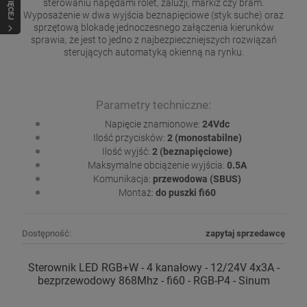
WIĘCEJ
sterowaniu napędami rolet, żaluzji, markiz czy bram.
Wyposażenie w dwa wyjścia beznapięciowe (styk suche) oraz
sprzętową blokadę jednoczesnego załączenia kierunków
sprawia, że jest to jedno z najbezpieczniejszych rozwiązań
sterujących automatyką okienną na rynku.
Parametry techniczne:
Napięcie znamionowe:
24Vdc
Ilość przycisków:
2 (monostabilne)
Ilość wyjść:
2 (beznapięciowe)
Maksymalne obciążenie wyjścia:
0.5A
Komunikacja:
przewodowa (SBUS)
Montaż:
do puszki fi60
Dostępność:
zapytaj sprzedawcę
Sterownik LED RGB+W - 4 kanałowy - 12/24V 4x3A -
bezprzewodowy 868Mhz - fi60 - RGB-P4 - Sinum