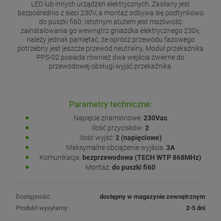
LED lub innych urządzeń elektrycznych. Zasilany jest
bezpośrednio z sieci 230V, a montaż odbywa się podtynkowo
do puszki fi60. Istotnym atutem jest możliwość
zainstalowania go wewnątrz gniazdka elektrycznego 230v,
należy jednak pamiętać, że oprócz przewodu fazowego
potrzebny jest jeszcze przewód neutralny. Moduł przekaźnika
PPS-02 posiada również dwa wejścia zwierne do
przewodowej obsługi wyjść przekaźnika.
Parametry techniczne:
Napięcie znamionowe:
230Vac
Ilość przycisków:
2
Ilość wyjść:
2 (napięciowe)
Maksymalne obciążenie wyjścia:
3A
Komunikacja:
bezprzewodowa (TECH WTP 868MHz)
Montaż:
do puszki fi60
Dostępność:
dostępny w magazynie zewnętrznym
Produkt wysyłamy:
2-5 dni