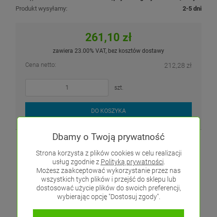
Produkt wysyłamy:
2-5 dni
261,10 zł
zawiera 23.00% VAT, bez kosztów dostawy
Cena netto:
212,28 zł
szt.
DO KOSZYKA
Dbamy o Twoją prywatność
Przekaźnik na szynę DIN - 6 wyjść beznapięciowych -
Strona korzysta z plików cookies w celu realizacji
przewodowy SBUS - 24V - PS-06m - Sinum
usług zgodnie z
Polityką prywatności
.
Możesz zaakceptować wykorzystanie przez nas
wszystkich tych plików i przejść do sklepu lub
dostosować użycie plików do swoich preferencji,
wybierając opcję "Dostosuj zgody".