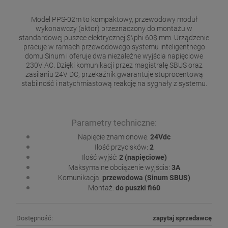
Model PPS-02m to kompaktowy, przewodowy moduł
wykonawczy (aktor) przeznaczony do montażu w
standardowej puszce elektrycznej $\phi 60$ mm. Urządzenie
pracuje w ramach przewodowego systemu inteligentnego
domu Sinum i oferuje dwa niezależne wyjścia napięciowe
230V AC. Dzięki komunikacji przez magistralę SBUS oraz
zasilaniu 24V DC, przekaźnik gwarantuje stuprocentową
stabilność i natychmiastową reakcję na sygnały z systemu.
Parametry techniczne:
Napięcie znamionowe:
24Vdc
Ilość przycisków:
2
Ilość wyjść:
2 (napięciowe)
Maksymalne obciążenie wyjścia:
3A
Komunikacja:
przewodowa (Sinum SBUS)
Montaż:
do puszki fi60
Dostępność:
zapytaj sprzedawcę