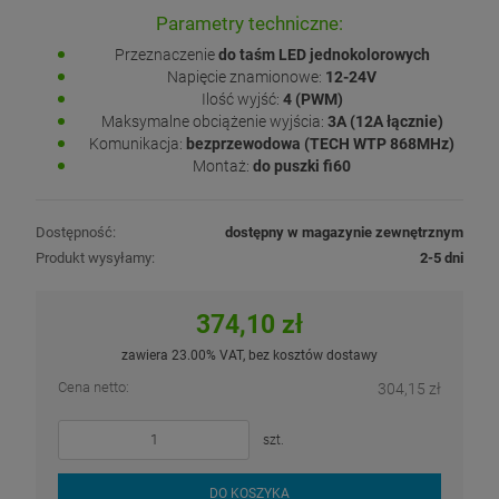
Parametry techniczne:
Przeznaczenie
do taśm LED jednokolorowych
Napięcie znamionowe:
12-24V
Ilość wyjść:
4 (PWM)
Maksymalne obciążenie wyjścia:
3A (12A łącznie)
Komunikacja:
bezprzewodowa (TECH WTP 868MHz)
Montaż:
do puszki fi60
Dostępność:
dostępny w magazynie zewnętrznym
Produkt wysyłamy:
2-5 dni
374,10 zł
zawiera 23.00% VAT, bez kosztów dostawy
Cena netto:
304,15 zł
szt.
DO KOSZYKA