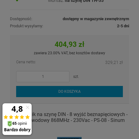
Montaż:
na szynę DIN TH-35
Dostępność:
dostępny w magazynie zewnętrznym
Produkt wysyłamy:
2-5 dni
404,93 zł
zawiera 23.00% VAT, bez kosztów dostawy
Cena netto:
329,21 zł
szt.
DO KOSZYKA
Przekaźnik na szynę DIN - 8 wyjść beznapięciowych -
bezprzewodowy 868MHz - 230Vac - PS-08 - Sinum