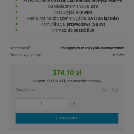
Przeznaczenie
do taśm LED wielokolorowych RGB+W
Napięcie znamionowe:
24V
Ilość wyjść:
4 (PWM)
Maksymalne obciążenie wyjścia:
3A (12A łącznie)
Komunikacja:
przewodowa (SBUS)
Montaż:
do puszki fi60
Dostępność:
dostępny w magazynie zewnętrznym
Produkt wysyłamy:
2-5 dni
374,10 zł
zawiera 23.00% VAT, bez kosztów dostawy
Cena netto:
304,15 zł
szt.
DO KOSZYKA