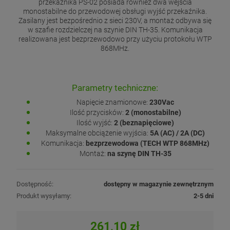
przekaźnika PS-02 posiada również dwa wejścia
monostabilne do przewodowej obsługi wyjść przekaźnika.
Zasilany jest bezpośrednio z sieci 230V, a montaż odbywa się
w szafie rozdzielczej na szynie DIN TH-35. Komunikacja
realizowana jest bezprzewodowo przy użyciu protokołu WTP
868MHz.
Parametry techniczne:
Napięcie znamionowe:
230Vac
Ilość przycisków:
2 (monostabilne)
Ilość wyjść:
2 (beznapięciowe)
Maksymalne obciążenie wyjścia:
5A (AC) / 2A (DC)
Komunikacja:
bezprzewodowa (TECH WTP 868MHz)
Montaż:
na szynę DIN TH-35
Dostępność:
dostępny w magazynie zewnętrznym
Produkt wysyłamy:
2-5 dni
261,10 zł