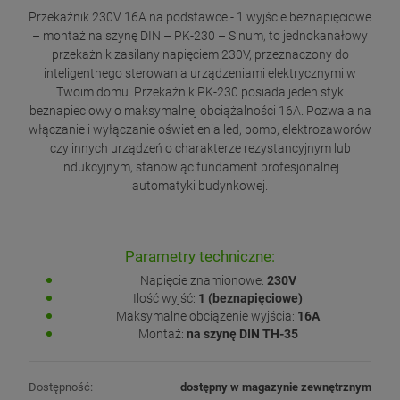
Przekaźnik 230V 16A na podstawce - 1 wyjście beznapięciowe
– montaż na szynę DIN – PK-230 – Sinum, to jednokanałowy
przekażnik zasilany napięciem 230V, przeznaczony do
inteligentnego sterowania urządzeniami elektrycznymi w
Twoim domu. Przekaźnik PK-230 posiada jeden styk
beznapieciowy o maksymalnej obciążalności 16A. Pozwala na
włączanie i wyłączanie oświetlenia led, pomp, elektrozaworów
czy innych urządzeń o charakterze rezystancyjnym lub
indukcyjnym, stanowiąc fundament profesjonalnej
automatyki budynkowej.
Parametry techniczne:
Napięcie znamionowe:
230V
Ilość wyjść:
1 (beznapięciowe)
Maksymalne obciążenie wyjścia:
16A
Montaż:
na szynę DIN TH-35
Dostępność:
dostępny w magazynie zewnętrznym