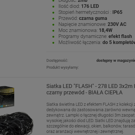
Długość:
2mb
Ilość diod:
176 LED
Stopień hermetyczności :
IP65
Przewód:
czarna guma
Napięcie znamionowe:
230V AC
Moc znamionowa:
18,4W
Programy dynamiczne:
efekt flash
Możliwość łączenia:
do 5 kompletó
Dostępność:
dostępny w magazyni
Produkt wysyłamy:
Siatka LED "FLASH" - 278 LED 3x2m 
czarny przewód - BIAŁA CIEPŁA
Siatka świetlna LED z efektem FLASH z kolekcji z
dedykowana do zastosowania zarówno wewnątr
zewnątrz. Lampki o łącznej długości 3m zaopa
wysokiej jakości diod LED. Siatki LED znajdują 
szczególnie do elewacji, okien, balkonów, tara
oraz aranżacji wewnętrznej i zewnętrznej.