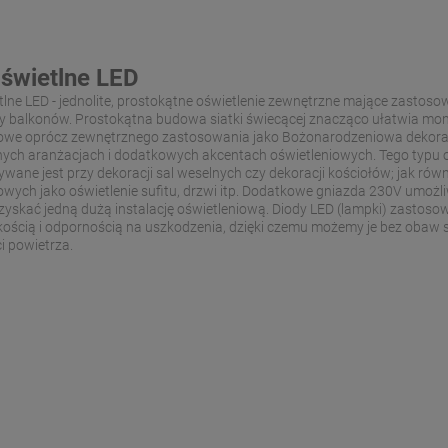
 świetlne LED
etlne LED - jednolite, prostokątne oświetlenie zewnętrzne mające zastoso
y balkonów. Prostokątna budowa siatki świecącej znacząco ułatwia mon
iowe oprócz zewnętrznego zastosowania jako Bożonarodzeniowa dekorac
ych aranżacjach i dodatkowych akcentach oświetleniowych. Tego typu o
wane jest przy dekoracji sal weselnych czy dekoracji kościołów; jak 
owych jako oświetlenie sufitu, drzwi itp. Dodatkowe gniazda 230V umożli
skać jedną dużą instalację oświetleniową. Diody LED (lampki) zastosowa
ością i odpornością na uszkodzenia, dzięki czemu możemy je bez obaw 
i powietrza.