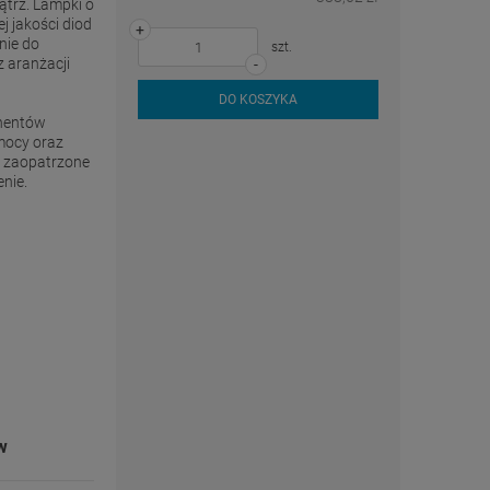
trz. Lampki o
j jakości diod
+
nie do
szt.
z aranżacji
-
DO KOSZYKA
onentów
mocy oraz
D zaopatrzone
enie.
w