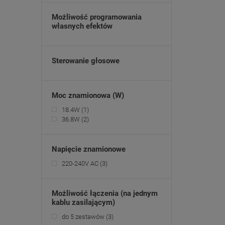
Możliwość programowania
własnych efektów
Sterowanie głosowe
Moc znamionowa (W)
18.4W
(1)
36.8W
(2)
Napięcie znamionowe
220-240V AC
(3)
Możliwość łączenia (na jednym
kablu zasilającym)
do 5 zestawów
(3)