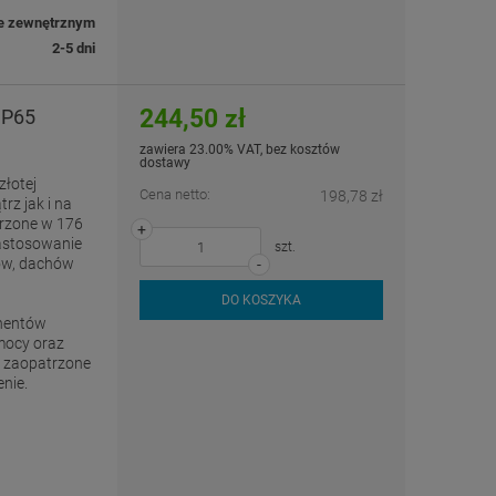
e zewnętrznym
2-5 dni
244,50 zł
IP65
zawiera 23.00% VAT, bez kosztów
dostawy
złotej
Cena netto:
198,78 zł
z jak i na
trzone w 176
+
zastosowanie
szt.
sów, dachów
-
DO KOSZYKA
onentów
mocy oraz
D zaopatrzone
enie.