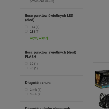
profesjonalna)
(3)
Ilość punktów świetlnych LED
(diod)
144
(1)
238
(1)
Czytaj więcej
Ilość punktów świetlnych (diod)
FLASH
32
(1)
40
(1)
Długość sznura
2 mb
(1)
3 mb
(2)
Długość zwisów pionowych