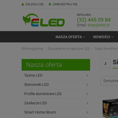
ZALOGUJ SIĘ
ZAREJESTRUJ SIĘ
INFOLINIA:
(32) 445 09 84
Email:
sklep@eled.pl
NASZA OFERTA
NOWOŚCI
Strona główna
Oświetlenie świąteczne LED
Siatki świetlne
S
Nasza oferta
Taśmy LED
Sterowniki LED
Profile aluminiowe LED
Zasilacze LED
Smart Home Sinum