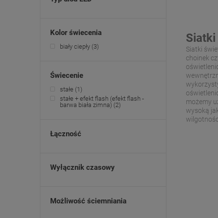
Kolor świecenia
Siatki
biały ciepły
(3)
Siatki świ
choinek cz
oświetlen
Świecenie
wewnętrzn
wykorzysty
stałe
(1)
oświetleni
stałe + efekt flash (efekt flash -
możemy uzy
barwa biała zimna)
(2)
wysoką jak
wilgotnośc
Łączność
Wyłącznik czasowy
Możliwość ściemniania