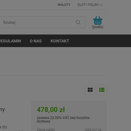
WALUTY
(pusty)
REGULAMIN
O NAS
KONTAKT
478,00 zł
rny
zawiera 23.00% VAT, bez kosztów
dostawy
a do
Cena netto:
388,62 zł