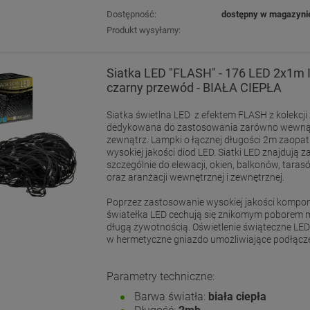
Dostępność:
dostępny w magazyni
Produkt wysyłamy:
Siatka LED "FLASH" - 176 LED 2x1m 
czarny przewód - BIAŁA CIEPŁA
Siatka świetlna LED z efektem FLASH z kolekcji 
dedykowana do zastosowania zarówno wewnątr
zewnątrz. Lampki o łącznej długości 2m zaopa
wysokiej jakości diod LED. Siatki LED znajdują 
szczególnie do elewacji, okien, balkonów, tara
oraz aranżacji wewnętrznej i zewnętrznej.
Poprzez zastosowanie wysokiej jakości komp
światełka LED cechują się znikomym poborem 
długą żywotnością. Oświetlenie świąteczne LE
w hermetyczne gniazdo umożliwiające podłącz
Parametry techniczne:
Barwa światła:
biała ciepła