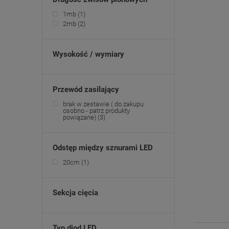
1mb
(1)
2mb
(2)
Wysokość / wymiary
Przewód zasilający
brak w zestawie ( do zakupu
osobno - patrz produkty
powiązane)
(3)
Odstęp między sznurami LED
20cm
(1)
Sekcja cięcia
Typ diod LED