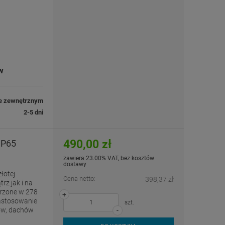
w
e zewnętrznym
2-5 dni
490,00 zł
IP65
zawiera 23.00% VAT, bez kosztów
dostawy
łotej
Cena netto:
398,37 zł
z jak i na
trzone w 278
+
zastosowanie
szt.
sów, dachów
-