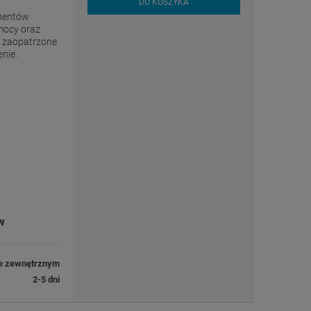
DO KOSZYKA
onentów
mocy oraz
D zaopatrzone
enie.
w
e zewnętrznym
2-5 dni