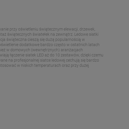
wanie przy oświetleniu świątecznym elewacji, drzewek,
taż świątecznych światełek na zewnątrz. Ledowe siatki
ja świąteczna cieszą się dużą popularnością w
świetlenie dodatkowe bardzo często w ostatnich latach
również w domowych (wewnętrznych) aranżacjach
wiają łączenie siatek LED aż do 10 zestawów, dzięki czemu
ne na profesjonalnej siatce ledowej cechują się bardzo
stosować w niskich temperaturach oraz przy dużej