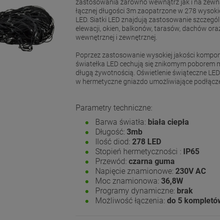
zastosowania zarówno wewnątrz jak i na zewną
łącznej długości 3m zaopatrzone w 278 wysokie
LED. Siatki LED znajdują zastosowanie szczegól
elewacji, okien, balkonów, tarasów, dachów ora
wewnętrznej i zewnętrznej.
Poprzez zastosowanie wysokiej jakości komp
światełka LED cechują się znikomym poborem 
długą żywotnością. Oświetlenie świąteczne LE
w hermetyczne gniazdo umożliwiające podłącz
Parametry techniczne:
Barwa światła:
biała ciepła
Długość:
3mb
Ilość diod:
278 LED
Stopień hermetyczności :
IP65
Przewód:
czarna guma
Napięcie znamionowe:
230V AC
Moc znamionowa:
36,8W
Programy dynamiczne:
brak
Możliwość łączenia:
do 5 kompletó