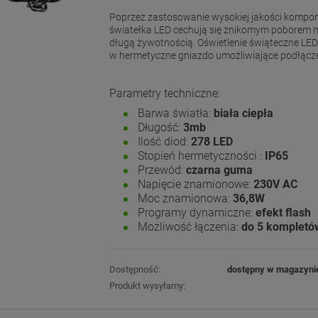
Poprzez zastosowanie wysokiej jakości komp
światełka LED cechują się znikomym poborem 
długą żywotnością. Oświetlenie świąteczne LE
w hermetyczne gniazdo umożliwiające podłącz
Parametry techniczne:
Barwa światła:
biała ciepła
Długość:
3mb
Ilość diod:
278 LED
Stopień hermetyczności :
IP65
Przewód:
czarna guma
Napięcie znamionowe:
230V AC
Moc znamionowa:
36,8W
Programy dynamiczne:
efekt flash
Możliwość łączenia:
do 5 kompletó
Dostępność:
dostępny w magazyni
Produkt wysyłamy: