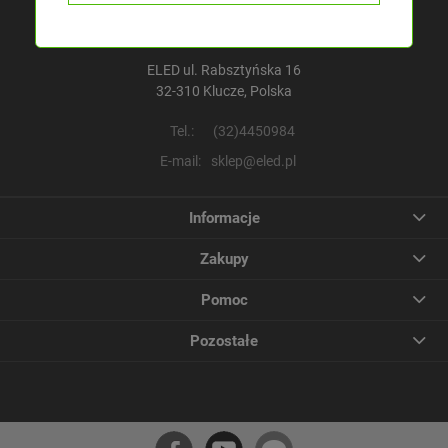
Pracujemy pon. - pt.: 8:00 - 16:00
ELED ul. Rabsztyńska 16
32-310 Klucze, Polska
Tel.:
(32)4450984
E-mail:
sklep@eled.pl
Informacje
Zakupy
Pomoc
Pozostałe