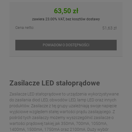
63,50 zł
zawiera 23.00% VAT, bez kosztów dostawy
Cena netto:
51,63 zł
POWIADOM O DOSTĘPNOŚCI
Zasilacze LED stałoprądowe
Zasilacze LED stałoprądowe to urządzenia wykorzystywane
do zasilania diod LED, obwodów LED, lamp LED oraz innych
produktów. Zasilacze z tej grupy uzależniają swoje napięcie
wyjściowe względem stałej wartości prądu zasilającego. Z
pośród tych zasilaczy możemy wyszczególnić zasilacze o
wartości prądowej takiej jak 350mA, 700mA, 1050mA,
1400mA, 1500mA, 1750mA oraz 2100mA. Duży wybór