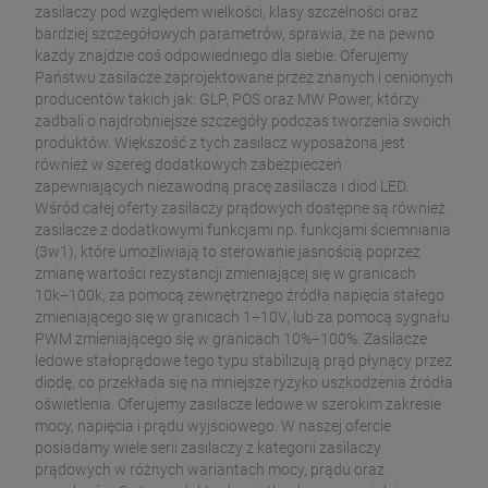
zasilaczy pod względem wielkości, klasy szczelności oraz
bardziej szczegółowych parametrów, sprawia, że na pewno
każdy znajdzie coś odpowiedniego dla siebie. Oferujemy
Państwu zasilacze zaprojektowane przez znanych i cenionych
producentów takich jak: GLP, POS oraz MW Power, którzy
zadbali o najdrobniejsze szczegóły podczas tworzenia swoich
produktów. Większość z tych zasilacz wyposażona jest
również w szereg dodatkowych zabezpieczeń
zapewniających niezawodną pracę zasilacza i diod LED.
Wśród całej oferty zasilaczy prądowych dostępne są również
zasilacze z dodatkowymi funkcjami np. funkcjami ściemniania
(3w1), które umożliwiają to sterowanie jasnością poprzez
zmianę wartości rezystancji zmieniającej się w granicach
10k÷100k, za pomocą zewnętrznego źródła napięcia stałego
zmieniającego się w granicach 1÷10V, lub za pomocą sygnału
PWM zmieniającego się w granicach 10%÷100%. Zasilacze
ledowe stałoprądowe tego typu stabilizują prąd płynący przez
diodę, co przekłada się na mniejsze ryzyko uszkodzenia źródła
oświetlenia. Oferujemy zasilacze ledowe w szerokim zakresie
mocy, napięcia i prądu wyjściowego. W naszej ofercie
posiadamy wiele serii zasilaczy z kategorii zasilaczy
prądowych w różnych wariantach mocy, prądu oraz