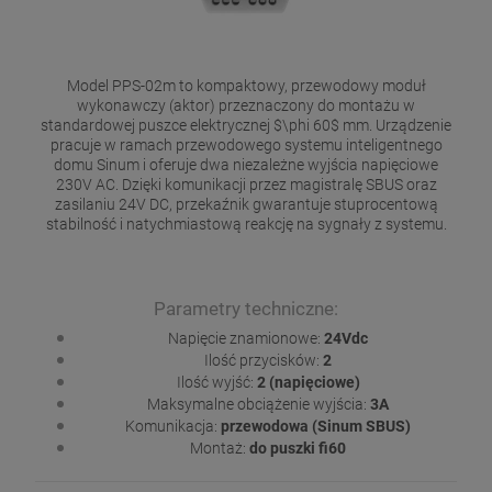
Model PPS-02m to kompaktowy, przewodowy moduł
wykonawczy (aktor) przeznaczony do montażu w
standardowej puszce elektrycznej $\phi 60$ mm. Urządzenie
pracuje w ramach przewodowego systemu inteligentnego
domu Sinum i oferuje dwa niezależne wyjścia napięciowe
230V AC. Dzięki komunikacji przez magistralę SBUS oraz
zasilaniu 24V DC, przekaźnik gwarantuje stuprocentową
stabilność i natychmiastową reakcję na sygnały z systemu.
Parametry techniczne:
Napięcie znamionowe:
24Vdc
Ilość przycisków:
2
Ilość wyjść:
2 (napięciowe)
Maksymalne obciążenie wyjścia:
3A
Komunikacja:
przewodowa (Sinum SBUS)
Montaż:
do puszki fi60