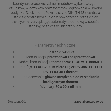
koordynuje pracę wszystkich modułów wykonawczych,
czujników, włączników oraz systemów ogrzewania w Twoim
budynku. Dzięki montażowi na szynę DIN (TH-35), centrala
staje się centralnym punktem nowoczesnej rozdzielnicy
elektrycznej, zarządzając automatyką domową w sposób
stabilny, bezpieczny i nieprzerwany.
Parametry techniczne:
Zasilanie:
24V DC
Komunikacja:
przewodowa i bezprzewodowa
Rodzaj komunikacji
Ethernet oraz TECH WTP 868MHz
Interfejs:
1x USB2.0, 1x Micro SD, 2x RS-485, 1x TECH
RS, 1x RJ-45 Ethernet
Zastosowanie:
główne urządzenie do zarządzania
inteligentnym domem
Wymiary:
70 x 90 x 65 mm
Dostępność:
zapytaj sprzedawcę