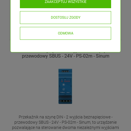
Cena netto:
212,28 zł
ZAAKCEPTUJ WSZYSTKIE
szt.
DOSTOSUJ ZGODY
DO KOSZYKA
ODMOWA
Przekaźnik na szynę DIN - 2 wyjścia beznapięciowe -
przewodowy SBUS - 24V - PS-02m - Sinum
Przekaźnik na szynę DIN - 2 wyjścia beznapięciowe -
przewodowy SBUS - 24V - PS-02m - Sinum, to urządzenie
pozwalające na sterowanie dwoma niezależnymi wyjściami