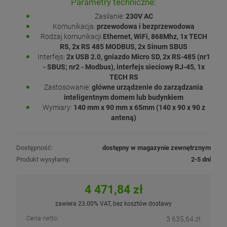
Parametry techniczne:
Zasilanie:
230V AC
Komunikacja:
przewodowa i bezprzewodowa
Rodzaj komunikacji
Ethernet, WiFi, 868Mhz, 1x TECH
RS, 2x RS 485 MODBUS, 2x Sinum SBUS
Interfejs:
2x USB 2.0, gniazdo Micro SD, 2x RS-485 (nr1
- SBUS; nr2 - Modbus), interfejs sieciowy RJ-45, 1x
TECH RS
Zastosowanie:
główne urządzenie do zarządzania
inteligentnym domem lub budynkiem
Wymiary:
140 mm x 90 mm x 65mm (140 x 90 x 90 z
anteną)
Dostępność:
dostępny w magazynie zewnętrznym
Produkt wysyłamy:
2-5 dni
4 471,84 zł
zawiera 23.00% VAT, bez kosztów dostawy
Cena netto:
3 635,64 zł