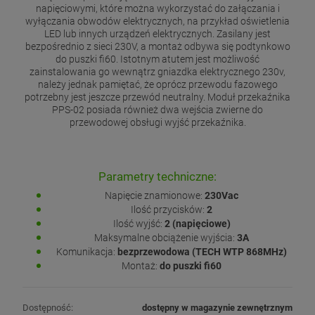
napięciowymi, które można wykorzystać do załączania i
wyłączania obwodów elektrycznych, na przykład oświetlenia
LED lub innych urządzeń elektrycznych. Zasilany jest
bezpośrednio z sieci 230V, a montaż odbywa się podtynkowo
do puszki fi60. Istotnym atutem jest możliwość
zainstalowania go wewnątrz gniazdka elektrycznego 230v,
należy jednak pamiętać, że oprócz przewodu fazowego
potrzebny jest jeszcze przewód neutralny. Moduł przekaźnika
PPS-02 posiada również dwa wejścia zwierne do
przewodowej obsługi wyjść przekaźnika.
Parametry techniczne:
Napięcie znamionowe:
230Vac
Ilość przycisków:
2
Ilość wyjść:
2 (napięciowe)
Maksymalne obciążenie wyjścia:
3A
Komunikacja:
bezprzewodowa (TECH WTP 868MHz)
Montaż:
do puszki fi60
Dostępność:
dostępny w magazynie zewnętrznym