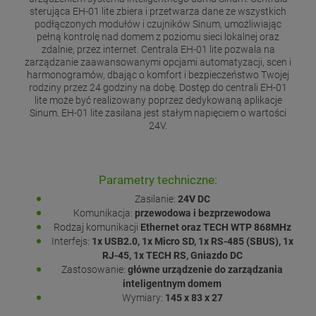
sterująca EH-01 lite zbiera i przetwarza dane ze wszystkich
podłączonych modułów i czujników Sinum, umożliwiając
pełną kontrolę nad domem z poziomu sieci lokalnej oraz
zdalnie, przez internet. Centrala EH-01 lite pozwala na
zarządzanie zaawansowanymi opcjami automatyzacji, scen i
harmonogramów, dbając o komfort i bezpieczeństwo Twojej
rodziny przez 24 godziny na dobę. Dostęp do centrali EH-01
lite może być realizowany poprzez dedykowaną aplikacje
Sinum. EH-01 lite zasilana jest stałym napięciem o wartości
24V.
Parametry techniczne:
Zasilanie:
24V DC
Komunikacja:
przewodowa i bezprzewodowa
Rodzaj komunikacji
Ethernet oraz TECH WTP 868MHz
Interfejs:
1x USB2.0, 1x Micro SD, 1x RS-485 (SBUS), 1x
RJ-45, 1x TECH RS, Gniazdo DC
Zastosowanie:
główne urządzenie do zarządzania
inteligentnym domem
Wymiary:
145 x 83 x 27