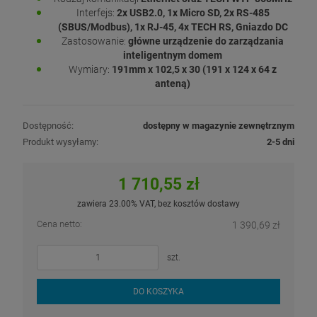
Interfejs:
2x USB2.0, 1x Micro SD, 2x RS-485
(SBUS/Modbus), 1x RJ-45, 4x TECH RS, Gniazdo DC
Zastosowanie:
główne urządzenie do zarządzania
inteligentnym domem
Wymiary:
191mm x 102,5 x 30 (191 x 124 x 64 z
anteną)
Dostępność:
dostępny w magazynie zewnętrznym
Produkt wysyłamy:
2-5 dni
1 710,55 zł
zawiera 23.00% VAT, bez kosztów dostawy
Cena netto:
1 390,69 zł
szt.
DO KOSZYKA