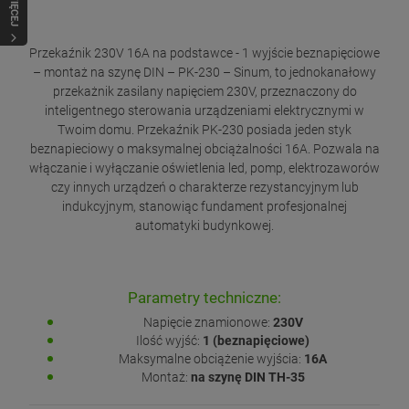
WIĘCEJ
Przekaźnik 230V 16A na podstawce - 1 wyjście beznapięciowe
– montaż na szynę DIN – PK-230 – Sinum, to jednokanałowy
przekażnik zasilany napięciem 230V, przeznaczony do
inteligentnego sterowania urządzeniami elektrycznymi w
Twoim domu. Przekaźnik PK-230 posiada jeden styk
beznapieciowy o maksymalnej obciążalności 16A. Pozwala na
włączanie i wyłączanie oświetlenia led, pomp, elektrozaworów
czy innych urządzeń o charakterze rezystancyjnym lub
indukcyjnym, stanowiąc fundament profesjonalnej
automatyki budynkowej.
Parametry techniczne:
Napięcie znamionowe:
230V
Ilość wyjść:
1 (beznapięciowe)
Maksymalne obciążenie wyjścia:
16A
Montaż:
na szynę DIN TH-35