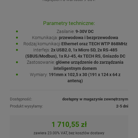
Parametry techniczne:
Zasilanie:
9-30V DC
Komunikacja:
przewodowa i bezprzewodowa
Rodzaj komunikacji
Ethernet oraz TECH WTP 868MHz
Interfejs:
2x USB2.0, 1x Micro SD, 2x RS-485
(SBUS/Modbus), 1x RJ-45, 4x TECH RS, Gniazdo DC
Zastosowanie:
główne urządzenie do zarządzania
inteligentnym domem
Wymiary:
191mm x 102,5 x 30 (191 x 124 x 64 z
anteną)
Dostępność:
dostępny w magazynie zewnętrznym
Produkt wysyłamy:
2-5 dni
1 710,55 zł
zawiera 23.00% VAT, bez kosztów dostawy