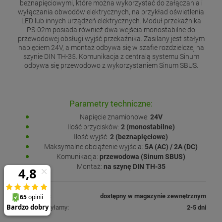
beznapięciowymi, które można wykorzystać do załączania i
wyłączania obwodów elektrycznych, na przykład oświetlenia
LED lub innych urządzeń elektrycznych. Moduł przekaźnika
PS-02m posiada również dwa wejścia monostabilne do
przewodowej obsługi wyjść przekaźnika. Zasilany jest stałym
napięciem 24V, a montaż odbywa się w szafie rozdzielczej na
szynie DIN TH-35. Komunikacja z centralą systemu Sinum
odbywa się przewodowo z wykorzystaniem Sinum SBUS.
Parametry techniczne:
Napięcie znamionowe:
24V
Ilość przycisków:
2 (monostabilne)
Ilość wyjść:
2 (beznapięciowe)
Maksymalne obciążenie wyjścia:
5A (AC) / 2A (DC)
Komunikacja:
przewodowa (Sinum SBUS)
Montaż:
na szynę DIN TH-35
Dostępność:
dostępny w magazynie zewnętrznym
Produkt wysyłamy:
2-5 dni