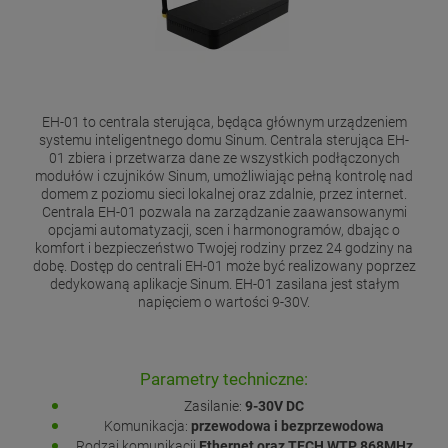
EH-01 to centrala sterująca, będąca głównym urządzeniem
systemu inteligentnego domu Sinum. Centrala sterująca EH-
01 zbiera i przetwarza dane ze wszystkich podłączonych
modułów i czujników Sinum, umożliwiając pełną kontrolę nad
domem z poziomu sieci lokalnej oraz zdalnie, przez internet.
Centrala EH-01 pozwala na zarządzanie zaawansowanymi
opcjami automatyzacji, scen i harmonogramów, dbając o
komfort i bezpieczeństwo Twojej rodziny przez 24 godziny na
dobę. Dostęp do centrali EH-01 może być realizowany poprzez
dedykowaną aplikacje Sinum. EH-01 zasilana jest stałym
napięciem o wartości 9-30V.
Parametry techniczne:
Zasilanie:
9-30V DC
Komunikacja:
przewodowa i bezprzewodowa
Rodzaj komunikacji
Ethernet oraz TECH WTP 868MHz