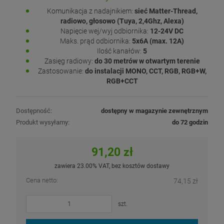
Komunikacja z nadajnikiem:
sieć Matter-Thread,
radiowo, głosowo (Tuya, 2,4Ghz, Alexa)
Napięcie wej/wyj odbiornika:
12-24V DC
Maks. prąd odbiornika:
5x6A (max. 12A)
Ilość kanałów:
5
Zasięg radiowy:
do 30 metrów w otwartym terenie
Zastosowanie:
do instalacji MONO, CCT, RGB, RGB+W,
RGB+CCT
Dostępność:
dostępny w magazynie zewnętrznym
Produkt wysyłamy:
do 72 godzin
91,20 zł
zawiera 23.00% VAT, bez kosztów dostawy
Cena netto:
74,15 zł
szt.