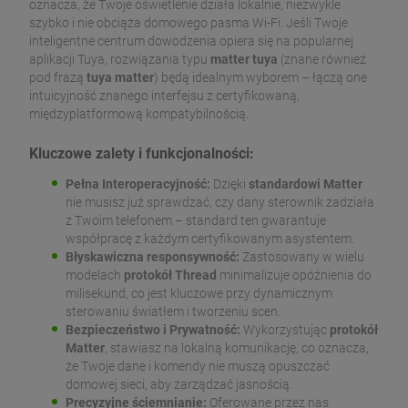
oznacza, że Twoje oświetlenie działa lokalnie, niezwykle
szybko i nie obciąża domowego pasma Wi-Fi. Jeśli Twoje
inteligentne centrum dowodzenia opiera się na popularnej
aplikacji Tuya, rozwiązania typu
matter tuya
(znane również
pod frazą
tuya matter
) będą idealnym wyborem – łączą one
intuicyjność znanego interfejsu z certyfikowaną,
międzyplatformową kompatybilnością.
Kluczowe zalety i funkcjonalności:
Pełna Interoperacyjność:
Dzięki
standardowi Matter
nie musisz już sprawdzać, czy dany sterownik zadziała
z Twoim telefonem – standard ten gwarantuje
współpracę z każdym certyfikowanym asystentem.
Błyskawiczna responsywność:
Zastosowany w wielu
modelach
protokół Thread
minimalizuje opóźnienia do
milisekund, co jest kluczowe przy dynamicznym
sterowaniu światłem i tworzeniu scen.
Bezpieczeństwo i Prywatność:
Wykorzystując
protokół
Matter
, stawiasz na lokalną komunikację, co oznacza,
że Twoje dane i komendy nie muszą opuszczać
domowej sieci, aby zarządzać jasnością.
Precyzyjne ściemnianie:
Oferowane przez nas