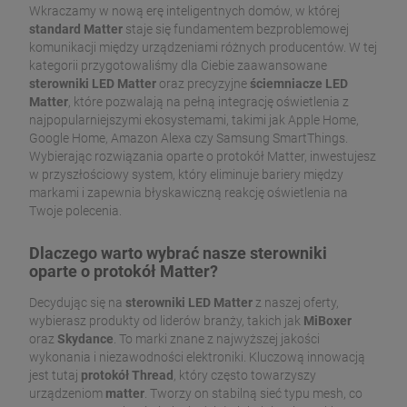
Wkraczamy w nową erę inteligentnych domów, w której
standard Matter
staje się fundamentem bezproblemowej
komunikacji między urządzeniami różnych producentów. W tej
kategorii przygotowaliśmy dla Ciebie zaawansowane
sterowniki LED Matter
oraz precyzyjne
ściemniacze LED
Matter
, które pozwalają na pełną integrację oświetlenia z
najpopularniejszymi ekosystemami, takimi jak Apple Home,
Google Home, Amazon Alexa czy Samsung SmartThings.
Wybierając rozwiązania oparte o protokół Matter, inwestujesz
w przyszłościowy system, który eliminuje bariery między
markami i zapewnia błyskawiczną reakcję oświetlenia na
Twoje polecenia.
Dlaczego warto wybrać nasze sterowniki
oparte o protokół Matter?
Decydując się na
sterowniki LED Matter
z naszej oferty,
wybierasz produkty od liderów branży, takich jak
MiBoxer
oraz
Skydance
. To marki znane z najwyższej jakości
wykonania i niezawodności elektroniki. Kluczową innowacją
jest tutaj
protokół Thread
, który często towarzyszy
urządzeniom
matter
. Tworzy on stabilną sieć typu mesh, co