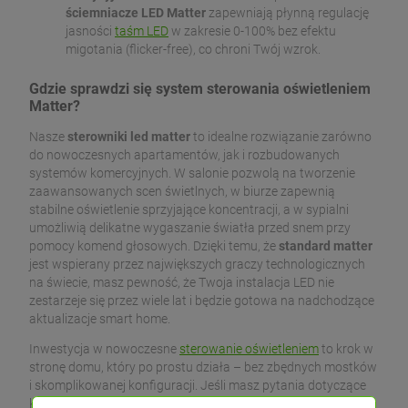
ściemniacze LED Matter
zapewniają płynną regulację
jasności
taśm LED
w zakresie 0-100% bez efektu
migotania (flicker-free), co chroni Twój wzrok.
Gdzie sprawdzi się system sterowania oświetleniem
Matter?
Nasze
sterowniki led matter
to idealne rozwiązanie zarówno
do nowoczesnych apartamentów, jak i rozbudowanych
systemów komercyjnych. W salonie pozwolą na tworzenie
zaawansowanych scen świetlnych, w biurze zapewnią
stabilne oświetlenie sprzyjające koncentracji, a w sypialni
umożliwią delikatne wygaszanie światła przed snem przy
pomocy komend głosowych. Dzięki temu, że
standard matter
jest wspierany przez największych graczy technologicznych
na świecie, masz pewność, że Twoja instalacja LED nie
zestarzeje się przez wiele lat i będzie gotowa na nadchodzące
aktualizacje smart home.
Inwestycja w nowoczesne
sterowanie oświetleniem
to krok w
stronę domu, który po prostu działa – bez zbędnych mostków
i skomplikowanej konfiguracji. Jeśli masz pytania dotyczące
kompatybilności konkretnych modeli MiBoxer lub Skydance z