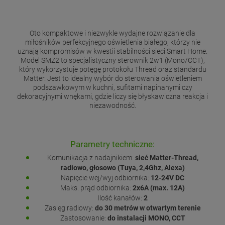
Oto kompaktowe i niezwykle wydajne rozwiązanie dla
miłośników perfekcyjnego oświetlenia białego, którzy nie
uznają kompromisów w kwestii stabilności sieci Smart Home.
Model SMZ2 to specjalistyczny sterownik 2w1 (Mono/CCT),
który wykorzystuje potęgę protokołu Thread oraz standardu
Matter. Jest to idealny wybór do sterowania oświetleniem
podszawkowym w kuchni, sufitami napinanymi czy
dekoracyjnymi wnękami, gdzie liczy się błyskawiczna reakcja i
niezawodność.
Parametry techniczne:
Komunikacja z nadajnikiem:
sieć Matter-Thread,
radiowo, głosowo (Tuya, 2,4Ghz, Alexa)
Napięcie wej/wyj odbiornika:
12-24V DC
Maks. prąd odbiornika:
2x6A (max. 12A)
Ilość kanałów:
2
Zasięg radiowy:
do 30 metrów w otwartym terenie
Zastosowanie:
do instalacji MONO, CCT