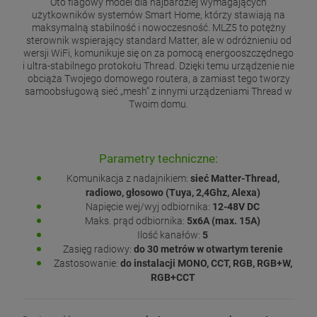
Oto flagowy model dla najbardziej wymagających
użytkowników systemów Smart Home, którzy stawiają na
maksymalną stabilność i nowoczesność. MLZ5 to potężny
sterownik wspierający standard Matter, ale w odróżnieniu od
wersji WiFi, komunikuje się on za pomocą energooszczędnego
i ultra-stabilnego protokołu Thread. Dzięki temu urządzenie nie
obciąża Twojego domowego routera, a zamiast tego tworzy
samoobsługową sieć „mesh” z innymi urządzeniami Thread w
Twoim domu.
Parametry techniczne:
Komunikacja z nadajnikiem:
sieć Matter-Thread,
radiowo, głosowo (Tuya, 2,4Ghz, Alexa)
Napięcie wej/wyj odbiornika:
12-48V DC
Maks. prąd odbiornika:
5x6A (max. 15A)
Ilość kanałów:
5
Zasięg radiowy:
do 30 metrów w otwartym terenie
Zastosowanie:
do instalacji MONO, CCT, RGB, RGB+W,
RGB+CCT