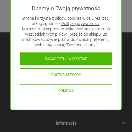
Twoją instalacją, nasi eksperci są do Twojej dyspozycji, aby
Dbamy o Twoją prywatność
pomóc w wyborze optymalnego rozwiązania.
Strona korzysta z plików cookies w celu realizacji
usług zgodnie z
Polityką prywatności
.
Możesz zaakceptować wykorzystanie przez nas
wszystkich tych plików i przejść do sklepu lub
dostosować użycie plików do swoich preferencji,
wybierając opcję "Dostosuj zgody".
Masz pytania?
ZAAKCEPTUJ WSZYSTKIE
Pracujemy pon. - pt.: 8:00 - 16:00
DOSTOSUJ ZGODY
ELED ul. Rabsztyńska 16
32-310 Klucze, Polska
ODMOWA
Tel.:
(32)4450984
E-mail:
sklep@eled.pl
Informacje