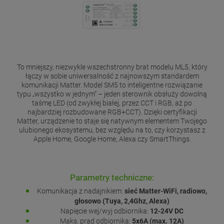
To mniejszy, niezwykle wszechstronny brat modelu ML5, który
łączy w sobie uniwersalność z najnowszym standardem
komunikacji Matter. Model SM5 to inteligentne rozwiązanie
typu „wszystko w jednym” – jeden sterownik obsłuży dowolną
taśmę LED (od zwykłej białej, przez CCT i RGB, aż po
najbardziej rozbudowane RGB+CCT). Dzięki certyfikacji
Matter, urządzenie to staje się natywnym elementem Twojego
ulubionego ekosystemu, bez względu na to, czy korzystasz z
Apple Home, Google Home, Alexa czy SmartThings.
Parametry techniczne:
Komunikacja z nadajnikiem:
sieć Matter-WiFi, radiowo,
głosowo (Tuya, 2,4Ghz, Alexa)
Napięcie wej/wyj odbiornika:
12-24V DC
Maks. prąd odbiornika:
5x6A (max. 12A)