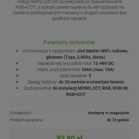
rodzaj taśmy LED (od zwykłej białej po zaawansowane
RGB+CCT), a szeroki zakres napięcia do 48V pozwala na
zasilanie profesjonalnych instalacji o długich odcinkach bez
spadków napięcia.
Parametry techniczne:
Komunikacja z nadajnikiem:
sieć Matter-WiFi, radiowo,
głosowo (Tuya, 2,4Ghz, Alexa)
Napięcie wej/wyj odbiornika:
12-48V DC
Maks. prąd odbiornika:
5x6A (max. 15A)
Ilość kanałów:
5
Zasięg radiowy:
do 30 metrów w otwartym terenie
Zastosowanie:
do instalacji MONO, CCT, RGB, RGB+W,
RGB+CCT
Dostępność:
dostępny w magazynie
Produkt wysyłamy:
do 72 godzin
92,80 zł