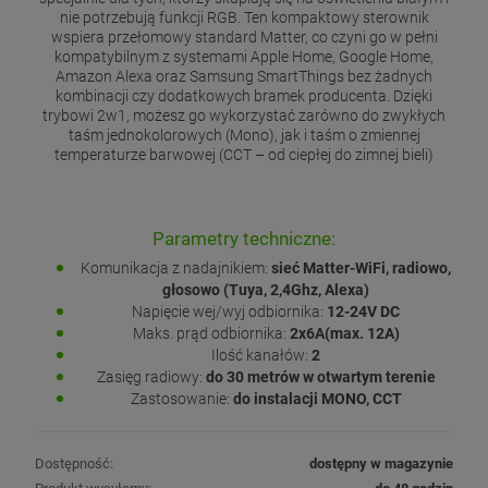
nie potrzebują funkcji RGB. Ten kompaktowy sterownik
wspiera przełomowy standard Matter, co czyni go w pełni
kompatybilnym z systemami Apple Home, Google Home,
Amazon Alexa oraz Samsung SmartThings bez żadnych
kombinacji czy dodatkowych bramek producenta. Dzięki
trybowi 2w1, możesz go wykorzystać zarówno do zwykłych
taśm jednokolorowych (Mono), jak i taśm o zmiennej
temperaturze barwowej (CCT – od ciepłej do zimnej bieli)
Parametry techniczne:
Komunikacja z nadajnikiem:
sieć Matter-WiFi, radiowo,
głosowo (Tuya, 2,4Ghz, Alexa)
Napięcie wej/wyj odbiornika:
12-24V DC
Maks. prąd odbiornika:
2x6A(max. 12A)
Ilość kanałów:
2
Zasięg radiowy:
do 30 metrów w otwartym terenie
Zastosowanie:
do instalacji MONO, CCT
Dostępność:
dostępny w magazynie