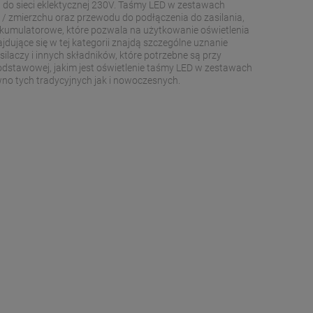
do sieci eklektycznej 230V. Taśmy LED w zestawach
u / zmierzchu oraz przewodu do podłączenia do zasilania,
e akumulatorowe, które pozwala na użytkowanie oświetlenia
jdujące się w tej kategorii znajdą szczególne uznanie
laczy i innych składników, które potrzebne są przy
podstawowej, jakim jest oświetlenie taśmy LED w zestawach
wno tych tradycyjnych jak i nowoczesnych.