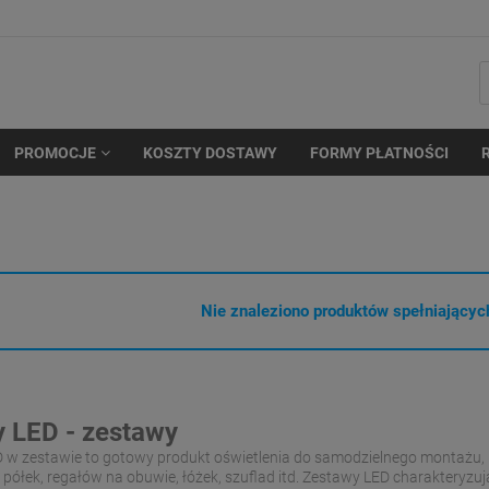
PROMOCJE
KOSZTY DOSTAWY
FORMY PŁATNOŚCI
Nie znaleziono produktów spełniających
 LED - zestawy
w zestawie to gotowy produkt oświetlenia do samodzielnego montażu, kt
 półek, regałów na obuwie, łóżek, szuflad itd. Zestawy LED charakteryz