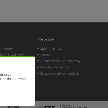
Pozostałe
 towarów
Opinie klientów
acje i Gwarancje
Kontakt
m Dokumentacji
Zużyty sprzęt elektroniczny
znej
Polityka Prywatności
ator doboru przewodów i
Ustawienia plików cookies
atności
.
zy do instalacji LED
pu lub dostosować
enia indywidualne