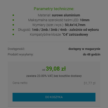
Parametry techniczne:
Materiał:
surowe
aluminium
Maksymalna szerokość taśm LED:
10mm
Wymiary (szer./wys.):
50,4x14,7mm
Długość:
1mb / 2mb / 3mb / 4mb - zależnie od wyboru
Kompatybilne klosze:
"C4" zatrzaskowy
Dostępność:
dostępny w magazynie
Produkt wysyłamy:
do 48 godzin
39,08 zł
od
zawiera 23.00% VAT, bez kosztów dostawy
Cena netto:
31,77 zł
DO KOSZYKA