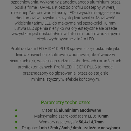
szpachlowania, wykonany z anodowanego aluminium, przez
polską firmę TOPMET. Klosz do profilu dostępny w wersji
mlecznej. Zastosowanie taśmy LED o wysokim zagęszczeniu
diod umożliwi uzyskanie czystej linii światła. Możliwość
wklejenia taśmy LED do maksymalnej szerokości 10 mm.
Listwa LED spełnia nie tylko walory estetyczne ale przede
wszystkim jest doskonałym radiatorem - odprowadzającym
ciepło wydobywane z taśm LED.
Profil do taśm LED HIDE10 PLUS sprawdzi się doskonale jako
liniowe oświetlenie sufitowe (wpustowe), ale również w
ściankach g/k, wszelkiego rodzaju zabudowach i aranżacjach
architektonicznych. Profil LED HIDE10 PLUS to model
przeznaczony do gipsowania, przez co staje się
minimalistyczny w efekcie końcowym.
Parametry techniczne:
Materiał:
aluminium anodowane
Maksymalna szerokość taśm LED:
10mm
Wymiary (szer./wys.):
50,4x14,7mm
Długość:
1mb / 2mb / 3mb / 4mb - zależnie od wyboru