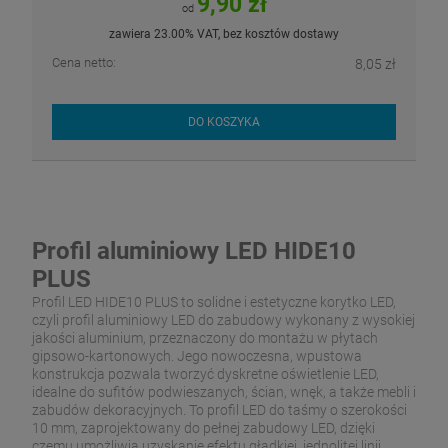
9,90 zł
od
zawiera 23.00% VAT, bez kosztów dostawy
Cena netto:
8,05 zł
DO KOSZYKA
Profil aluminiowy LED HIDE10
PLUS
Profil LED HIDE10 PLUS to solidne i estetyczne korytko LED,
czyli profil aluminiowy LED do zabudowy wykonany z wysokiej
jakości aluminium, przeznaczony do montażu w płytach
gipsowo-kartonowych. Jego nowoczesna, wpustowa
konstrukcja pozwala tworzyć dyskretne oświetlenie LED,
idealne do sufitów podwieszanych, ścian, wnęk, a także mebli i
zabudów dekoracyjnych. To profil LED do taśmy o szerokości
10 mm, zaprojektowany do pełnej zabudowy LED, dzięki
czemu umożliwia uzyskanie efektu gładkiej, jednolitej linii