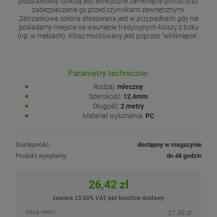
podstawową funkcją jest estetyczne zamknięcie profilu oraz
zabezpieczenie go przed czynnikami zewnętrznymi.
Zatrzaskowa osłona stosowana jest w przypadkach gdy nie
posiadamy miejsca na wsunięcie tradycyjnych kloszy z boku
(np. w meblach). Klosz montowany jest poprzez "wkliknięcie".
Parametry techniczne:
Rodzaj:
mleczny
Szerokość:
12,4mm
Długość:
2 metry
Materiał wykonania:
PC
Dostępność:
dostępny w magazynie
Produkt wysyłamy:
do 48 godzin
26,42 zł
zawiera 23.00% VAT, bez kosztów dostawy
Cena netto:
21,48 zł