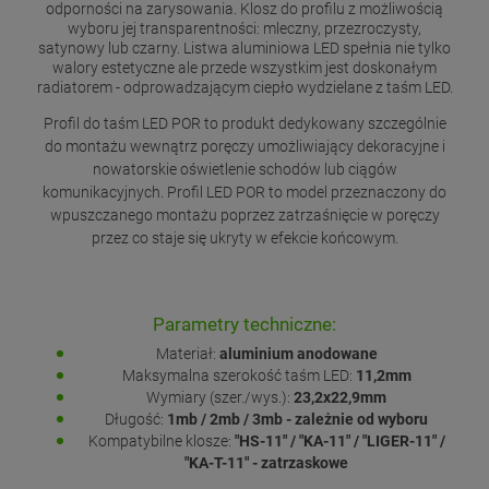
odporności na zarysowania. Klosz do profilu z możliwością
wyboru jej transparentności: mleczny, przezroczysty,
satynowy lub czarny. Listwa aluminiowa LED spełnia nie tylko
walory estetyczne ale przede wszystkim jest doskonałym
radiatorem - odprowadzającym ciepło wydzielane z taśm LED.
Profil do taśm LED POR to produkt dedykowany szczególnie
do montażu wewnątrz poręczy umożliwiający dekoracyjne i
nowatorskie oświetlenie schodów lub ciągów
komunikacyjnych. Profil LED POR to model przeznaczony do
wpuszczanego montażu poprzez zatrzaśnięcie w poręczy
przez co staje się ukryty w efekcie końcowym.
Parametry techniczne:
Materiał:
aluminium anodowane
Maksymalna szerokość taśm LED:
11,2mm
Wymiary (szer./wys.):
23,2x22,9mm
Długość:
1mb / 2mb / 3mb - zależnie od wyboru
Kompatybilne klosze:
"HS-11" / "KA-11" / "LIGER-11" /
"KA-T-11" - zatrzaskowe