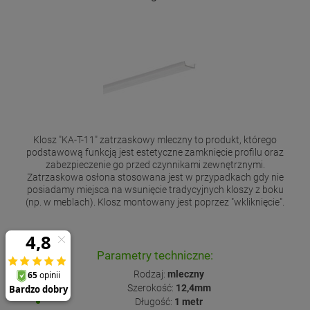
Klosz "KA-T-11" zatrzaskowy mleczny to produkt, którego
podstawową funkcją jest estetyczne zamknięcie profilu oraz
zabezpieczenie go przed czynnikami zewnętrznymi.
Zatrzaskowa osłona stosowana jest w przypadkach gdy nie
posiadamy miejsca na wsunięcie tradycyjnych kloszy z boku
(np. w meblach). Klosz montowany jest poprzez "wkliknięcie".
Parametry techniczne:
Rodzaj:
mleczny
Szerokość:
12,4mm
Długość:
1 metr