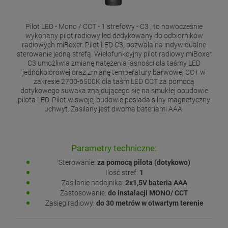
Pilot LED - Mono / CCT - 1 strefowy - C3 , to nowocześnie
wykonany pilot radiowy led dedykowany do odbiorników
radiowych miBoxer. Pilot LED C3, pozwala na indywidualne
sterowanie jedną strefą. Wielofunkcyjny pilot radiowy miBoxer
C3 umożliwia zmianę natężenia jasności dla taśmy LED
jednokolorowej oraz zmianę temperatury barwowej CCT w
zakresie 2700-6500K dla taśm LED CCT za pomocą
dotykowego suwaka znajdującego się na smukłej obudowie
pilota LED. Pilot w swojej budowie posiada silny magnetyczny
uchwyt. Zasilany jest dwoma bateriami AAA.
Parametry techniczne:
Sterowanie:
za pomocą pilota (dotykowo)
Ilość stref:
1
Zasilanie nadajnika:
2x1,5V bateria AAA
Zastosowanie:
do instalacji MONO/ CCT
Zasięg radiowy:
do 30 metrów w otwartym terenie