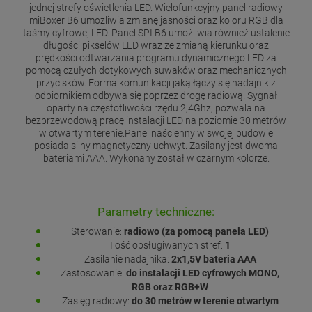
jednej strefy oświetlenia LED. Wielofunkcyjny panel radiowy
miBoxer B6 umożliwia zmianę jasności oraz koloru RGB dla
taśmy cyfrowej LED. Panel SPI B6 umożliwia również ustalenie
długości pikselów LED wraz ze zmianą kierunku oraz
prędkości odtwarzania programu dynamicznego LED za
pomocą czułych dotykowych suwaków oraz mechanicznych
przycisków. Forma komunikacji jaką łączy się nadajnik z
odbiornikiem odbywa się poprzez drogę radiową. Sygnał
oparty na częstotliwości rzędu 2,4Ghz, pozwala na
bezprzewodową pracę instalacji LED na poziomie 30 metrów
w otwartym terenie.Panel naścienny w swojej budowie
posiada silny magnetyczny uchwyt. Zasilany jest dwoma
bateriami AAA. Wykonany został w czarnym kolorze.
Parametry techniczne:
Sterowanie:
radiowo (za pomocą panela LED)
Ilość obsługiwanych stref:
1
Zasilanie nadajnika:
2x1,5V bateria AAA
Zastosowanie:
do instalacji LED cyfrowych MONO,
RGB oraz RGB+W
Zasięg radiowy:
do 30 metrów w terenie otwartym