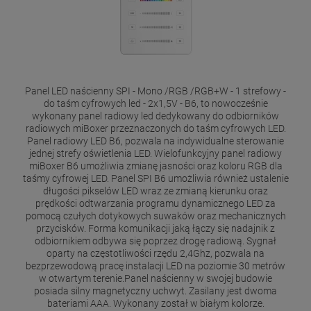
Panel LED naścienny SPI - Mono /RGB /RGB+W - 1 strefowy -
do taśm cyfrowych led - 2x1,5V - B6, to nowocześnie
wykonany panel radiowy led dedykowany do odbiorników
radiowych miBoxer przeznaczonych do taśm cyfrowych LED.
Panel radiowy LED B6, pozwala na indywidualne sterowanie
jednej strefy oświetlenia LED. Wielofunkcyjny panel radiowy
miBoxer B6 umożliwia zmianę jasności oraz koloru RGB dla
taśmy cyfrowej LED. Panel SPI B6 umożliwia również ustalenie
długości pikselów LED wraz ze zmianą kierunku oraz
prędkości odtwarzania programu dynamicznego LED za
pomocą czułych dotykowych suwaków oraz mechanicznych
przycisków. Forma komunikacji jaką łączy się nadajnik z
odbiornikiem odbywa się poprzez drogę radiową. Sygnał
oparty na częstotliwości rzędu 2,4Ghz, pozwala na
bezprzewodową pracę instalacji LED na poziomie 30 metrów
w otwartym terenie.Panel naścienny w swojej budowie
posiada silny magnetyczny uchwyt. Zasilany jest dwoma
bateriami AAA. Wykonany został w białym kolorze.