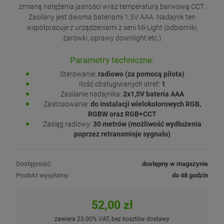
zmianą natężenia jasności wraz temperaturą barwową CCT.
Zasilany jest dwoma bateriami 1,5V AAA. Nadajnik ten
współpracuje z urządzeniami z serii Mi-Light (odbiorniki,
żarówki, oprawy downlight etc.)
Parametry techniczne:
Sterowanie:
radiowo (za pomocą pilota)
Ilość obsługiwanych stref:
1
Zasilanie nadajnika:
2x1,5V bateria AAA
Zastosowanie:
do instalacji wielokolorowych RGB,
RGBW oraz RGB+CCT
Zasięg radiowy:
30 metrów (możliwość wydłużenia
poprzez retransmisje sygnału)
Dostępność:
dostępny w magazynie
Produkt wysyłamy:
do 48 godzin
52,00 zł
zawiera 23.00% VAT, bez kosztów dostawy