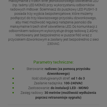
maksymalnie z trzech stref jednokolorowego oświetlenia LED
(np. taśmy LED MONO) przy wykorzystaniu odbiorników
radiowych miBoxer. Ściemniacz do puszkowy LED PUSH1-3
posiada trzy wyjścia bezpotencjałowe, które możemy
podłączyć do trzy klawiszowego przycisku dzwonkowego,
aby mieć możliwość regulacji natężenia jasności dla
maksymalnie trzech stref oświetlenia LED. Do komunikacji z
odbiornikiem radiowym wykorzystuje drogę radiową 2,4GHz.
Montowany jest bezpośrednio w puszce fi60 wraz z
przyciskiem dzwonkowym a zasilany jest bezpośrednio z sieci
230VAC.
Parametry techniczne:
Sterowanie:
radiowo (za pomocą przycisku
dzwonkowego)
Ilość obsługiwanych stref:
od 1 do 3
Zasilanie nadajnika:
100-240VAC
Zastosowanie:
do instalacji LED - MONO
Zasięg radiowy:
30 metrów (możliwość wydłużenia
poprzez retransmisje sygnału)