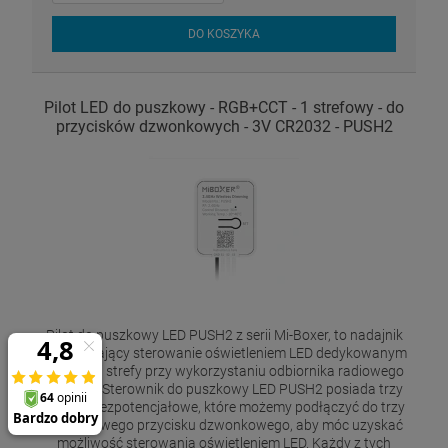
DO KOSZYKA
Pilot LED do puszkowy - RGB+CCT - 1 strefowy - do
przycisków dzwonkowych - 3V CR2032 - PUSH2
Pilot do puszkowy LED PUSH2 z serii Mi-Boxer, to nadajnik
umożliwiający sterowanie oświetleniem LED dedykowanym
dla jednej strefy przy wykorzystaniu odbiornika radiowego
miBoxer. Sterownik do puszkowy LED PUSH2 posiada trzy
wyjścia bezpotencjałowe, które możemy podłączyć do trzy
klawiszowego przycisku dzwonkowego, aby móc uzyskać
możliwość sterowania oświetleniem LED. Każdy z tych