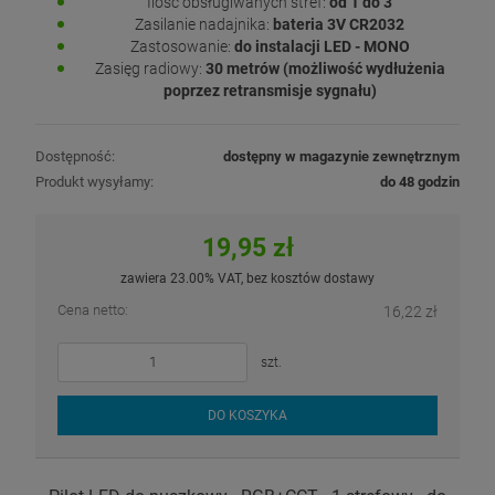
Ilość obsługiwanych stref:
od 1 do 3
Zasilanie nadajnika:
bateria 3V CR2032
Zastosowanie:
do instalacji LED - MONO
Zasięg radiowy:
30 metrów (możliwość wydłużenia
poprzez retransmisje sygnału)
Dostępność:
dostępny w magazynie zewnętrznym
Produkt wysyłamy:
do 48 godzin
19,95 zł
zawiera 23.00% VAT, bez kosztów dostawy
Cena netto:
16,22 zł
szt.
DO KOSZYKA