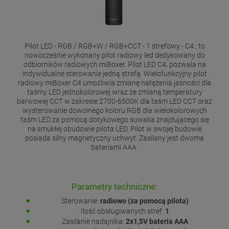
Pilot LED - RGB / RGB+W / RGB+CCT - 1 strefowy - C4 , to
nowocześnie wykonany pilot radiowy led dedykowany do
odbiorników radiowych miBoxer. Pilot LED C4, pozwala na
indywidualne sterowanie jedną strefą. Wielofunkcyjny pilot
radiowy miBoxer C4 umożliwia zmianę natężenia jasności dla
taśmy LED jednokolorowej wraz ze zmianą temperatury
barwowej CCT w zakresie 2700-6500K dla taśm LED CCT oraz
wysterowanie dowolnego koloru RGB dla wielokolorowych
taśm LED za pomocą dotykowego suwaka znajdującego się
na smukłej obudowie pilota LED. Pilot w swojej budowie
posiada silny magnetyczny uchwyt. Zasilany jest dwoma
bateriami AAA.
Parametry techniczne:
Sterowanie:
radiowo (za pomocą pilota)
Ilość obsługiwanych stref:
1
Zasilanie nadajnika:
2x1,5V bateria AAA