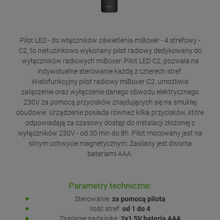
Pilot LED - do włączników oświetlenia miBoxer - 4 strefowy -
C2, to nietuzinkowo wykonany pilot radiowy dedykowany do
wyłączników radiowych miBoxer. Pilot LED C2, pozwala na
indywidualne sterowanie każdą z czterech stref.
Wielofunkcyjny pilot radiowy miBoxer C2, umożliwia
załączenie oraz wyłączenie danego obwodu elektrycznego
230V za pomocą przycisków znajdujących się na smukłej
obudowie. Urządzenie posiada również kilka przycisków, które
odpowiadają za czasowy dostęp do instalacji złożonej z
wyłączników 230V - od 30 min do 8h. Pilot mocowany jest na
silnym uchwycie magnetycznym. Zasilany jest dwoma
bateriami AAA.
Parametry techniczne:
Sterowanie:
za pomocą pilota
Ilość stref:
od 1 do 4
Zasilanie nadajnika:
2x1,5V bateria AAA