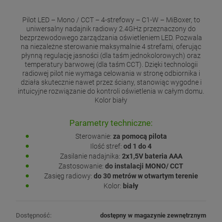
Pilot LED – Mono / CCT – 4-strefowy – C1-W – MiBoxer, to
uniwersalny nadajnik radiowy 2.4GHz przeznaczony do
bezprzewodowego zarządzania oświetleniem LED. Pozwala
na niezależne sterowanie maksymalnie 4 strefami, oferując
płynną regulację jasności (dla taśm jednokolorowych) oraz
temperatury barwowej (dla taśm CCT). Dzięki technologii
radiowej pilot nie wymaga celowania w stronę odbiornika i
działa skutecznie nawet przez ściany, stanowiąc wygodne i
intuicyjne rozwiązanie do kontroli oświetlenia w całym domu.
Kolor biały
Parametry techniczne:
Sterowanie:
za pomocą pilota
Ilość stref:
od 1 do 4
Zasilanie nadajnika:
2x1,5V bateria AAA
Zastosowanie:
do instalacji MONO/ CCT
Zasięg radiowy:
do 30 metrów w otwartym terenie
Kolor:
biały
Dostępność:
dostępny w magazynie zewnętrznym