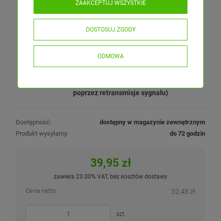
ZAAKCEPTUJ WSZYSTKIE
Parametry techniczne:
Sterowanie:
radiowo (za pomocą przycisku
DOSTOSUJ ZGODY
dzwonkowego)
Ilość obsługiwanych stref:
1
Zasilanie nadajnika:
100-240VAC
ODMOWA
Zastosowanie:
do instalacji LED -
MONO/CCT/RGB/RGB+W/RGB+CCT
Zasięg radiowy:
30 metrów (możliwość wydłużenia
poprzez retransmisje sygnału)
Dostępność:
dostępny w magazynie zewnętrznym
Produkt wysyłamy:
do 72 godzin
39,95 zł
zawiera 23.00% VAT, bez kosztów dostawy
Cena netto:
32,48 zł
szt.