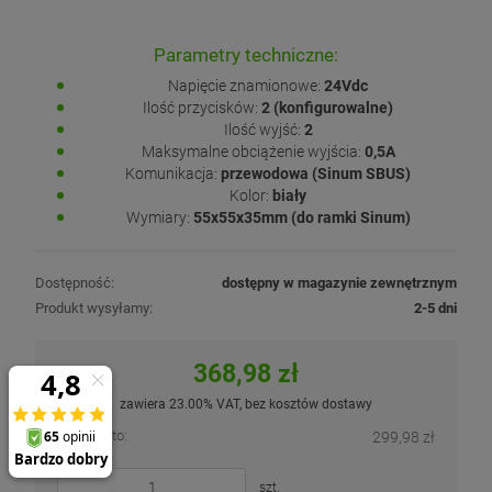
Parametry techniczne:
Napięcie znamionowe:
24Vdc
Ilość przycisków:
2 (konfigurowalne)
Ilość wyjść:
2
Maksymalne obciążenie wyjścia:
0,5A
Komunikacja:
przewodowa (Sinum SBUS)
Kolor:
biały
Wymiary:
55x55x35mm (do ramki Sinum)
Dostępność:
dostępny w magazynie zewnętrznym
Produkt wysyłamy:
2-5 dni
368,98 zł
zawiera 23.00% VAT, bez kosztów dostawy
Cena netto:
299,98 zł
szt.