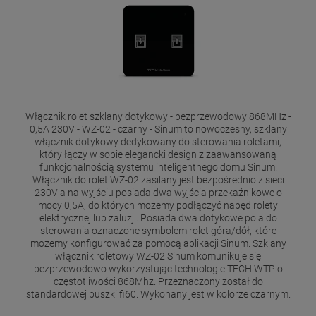
Włącznik rolet szklany dotykowy - bezprzewodowy 868MHz -
0,5A 230V - WZ-02 - czarny - Sinum to nowoczesny, szklany
włącznik dotykowy dedykowany do sterowania roletami,
który łączy w sobie elegancki design z zaawansowaną
funkcjonalnością systemu inteligentnego domu Sinum.
Włącznik do rolet WZ-02 zasilany jest bezpośrednio z sieci
230V a na wyjściu posiada dwa wyjścia przekaźnikowe o
mocy 0,5A, do których możemy podłączyć napęd rolety
elektrycznej lub żaluzji. Posiada dwa dotykowe pola do
sterowania oznaczone symbolem rolet góra/dół, które
możemy konfigurować za pomocą aplikacji Sinum. Szklany
włącznik roletowy WZ-02 Sinum komunikuje się
bezprzewodowo wykorzystując technologie TECH WTP o
częstotliwości 868Mhz. Przeznaczony został do
standardowej puszki fi60. Wykonany jest w kolorze czarnym.