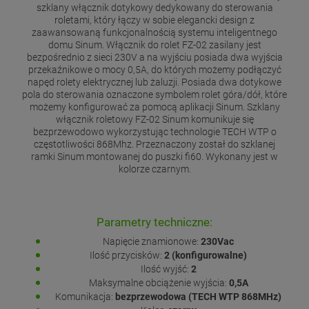
szklany włącznik dotykowy dedykowany do sterowania
roletami, który łączy w sobie elegancki design z
zaawansowaną funkcjonalnością systemu inteligentnego
domu Sinum. Włącznik do rolet FZ-02 zasilany jest
bezpośrednio z sieci 230V a na wyjściu posiada dwa wyjścia
przekaźnikowe o mocy 0,5A, do których możemy podłączyć
napęd rolety elektrycznej lub żaluzji. Posiada dwa dotykowe
pola do sterowania oznaczone symbolem rolet góra/dół, które
możemy konfigurować za pomocą aplikacji Sinum. Szklany
włącznik roletowy FZ-02 Sinum komunikuje się
bezprzewodowo wykorzystując technologie TECH WTP o
częstotliwości 868Mhz. Przeznaczony został do szklanej
ramki Sinum montowanej do puszki fi60. Wykonany jest w
kolorze czarnym.
Parametry techniczne:
Napięcie znamionowe:
230Vac
Ilość przycisków:
2 (konfigurowalne)
Ilość wyjść:
2
Maksymalne obciążenie wyjścia:
0,5A
Komunikacja:
bezprzewodowa (TECH WTP 868MHz)