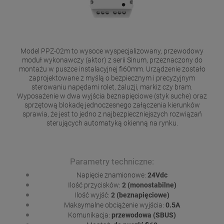
Model PPZ-02m to wysoce wyspecjalizowany, przewodowy
moduł wykonawczy (aktor) z serii Sinum, przeznaczony do
montażu w puszce instalacyjnej fi60mm. Urządzenie zostało
zaprojektowane z myślą o bezpiecznym i precyzyjnym
sterowaniu napędami rolet, żaluzji, markiz czy bram.
Wyposażenie w dwa wyjścia beznapięciowe (styk suche) oraz
sprzętową blokadę jednoczesnego załączenia kierunków
sprawia, że jest to jedno z najbezpieczniejszych rozwiązań
sterujących automatyką okienną na rynku.
Parametry techniczne:
Napięcie znamionowe:
24Vdc
Ilość przycisków:
2 (monostabilne)
Ilość wyjść:
2 (beznapięciowe)
Maksymalne obciążenie wyjścia:
0.5A
Komunikacja:
przewodowa (SBUS)