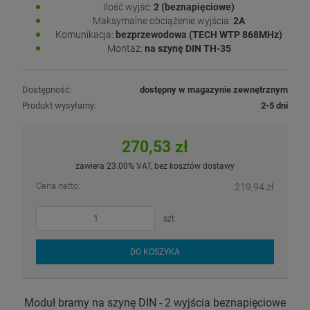
Ilość wyjść:
2 (beznapięciowe)
Maksymalne obciążenie wyjścia:
2A
Komunikacja:
bezprzewodowa (TECH WTP 868MHz)
Montaż:
na szynę DIN TH-35
Dostępność:
dostępny w magazynie zewnętrznym
Produkt wysyłamy:
2-5 dni
270,53 zł
zawiera 23.00% VAT, bez kosztów dostawy
Cena netto:
219,94 zł
szt.
DO KOSZYKA
Moduł bramy na szynę DIN - 2 wyjścia beznapięciowe