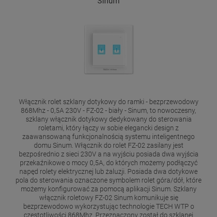
Sinum
Włącznik rolet szklany dotykowy do ramki - bezprzewodowy
868Mhz - 0,5A 230V - FZ-02 - biały - Sinum, to nowoczesny,
szklany włącznik dotykowy dedykowany do sterowania
roletami, który łączy w sobie elegancki design z
zaawansowaną funkcjonalnością systemu inteligentnego
domu Sinum. Włącznik do rolet FZ-02 zasilany jest
bezpośrednio z sieci 230V a na wyjściu posiada dwa wyjścia
przekaźnikowe o mocy 0,5A, do których możemy podłączyć
napęd rolety elektrycznej lub żaluzji. Posiada dwa dotykowe
pola do sterowania oznaczone symbolem rolet góra/dół, które
możemy konfigurować za pomocą aplikacji Sinum. Szklany
włącznik roletowy FZ-02 Sinum komunikuje się
bezprzewodowo wykorzystując technologie TECH WTP o
częstotliwości 868Mhz. Przeznaczony został do szklanej