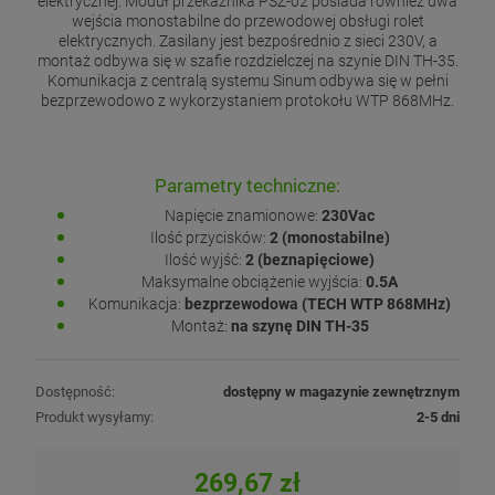
elektrycznej. Moduł przekaźnika PSZ-02 posiada również dwa
wejścia monostabilne do przewodowej obsługi rolet
elektrycznych. Zasilany jest bezpośrednio z sieci 230V, a
montaż odbywa się w szafie rozdzielczej na szynie DIN TH-35.
Komunikacja z centralą systemu Sinum odbywa się w pełni
bezprzewodowo z wykorzystaniem protokołu WTP 868MHz.
Parametry techniczne:
Napięcie znamionowe:
230Vac
Ilość przycisków:
2 (monostabilne)
Ilość wyjść:
2 (beznapięciowe)
Maksymalne obciążenie wyjścia:
0.5A
Komunikacja:
bezprzewodowa (TECH WTP 868MHz)
Montaż:
na szynę DIN TH-35
Dostępność:
dostępny w magazynie zewnętrznym
Produkt wysyłamy:
2-5 dni
269,67 zł