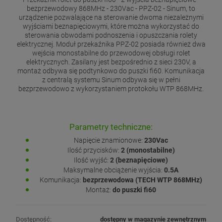
bezprzewodowy 868MHz - 230Vac - PPZ-02 - Sinum, to
urządzenie pozwalające na sterowanie dwoma niezależnymi
wyjściami beznapięciowymi, które można wykorzystać do
sterowania obwodami podnoszenia i opuszczania rolety
elektrycznej. Moduł przekaźnika PPZ-02 posiada również dwa
wejścia monostabilne do przewodowej obsługi rolet
elektrycznych. Zasilany jest bezpośrednio z sieci 230V, a
montaż odbywa się podtynkowo do puszki fi60. Komunikacja
z centralą systemu Sinum odbywa się w pełni
bezprzewodowo z wykorzystaniem protokołu WTP 868MHz.
Parametry techniczne:
Napięcie znamionowe:
230Vac
Ilość przycisków:
2 (monostabilne)
Ilość wyjść:
2 (beznapięciowe)
Maksymalne obciążenie wyjścia:
0.5A
Komunikacja:
bezprzewodowa (TECH WTP 868MHz)
Montaż:
do puszki fi60
Dostępność:
dostępny w magazynie zewnętrznym