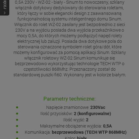
WIĘCEJ
0,5A 230V - WZ-02 - biały - Sinum to nowoczesny, szklany
włącznik dotykowy dedykowany do sterowania roletami,
który łączy w sobie elegancki design z zaawansowaną
funkcjonalnością systemu inteligentnego domu Sinum.
Włącznik do rolet WZ-02 zasilany jest bezpośrednio z sieci
230V a na wyjściu posiada dwa wyjścia przekaźnikowe o
mocy 0,5A, do których możemy podłączyć napęd rolety
elektrycznej lub żaluzji. Posiada dwa dotykowe pola do
sterowania oznaczone symbolem rolet góra/dół, które
możemy konfigurować za pomocą aplikacji Sinum. Szklany
włącznik roletowy WZ-02 Sinum komunikuje się
bezprzewodowo wykorzystując technologie TECH WTP o
częstotliwości 868Mhz. Przeznaczony został do
standardowej puszki fi60. Wykonany jest w kolorze białym.
Parametry techniczne:
Napięcie znamionowe:
230Vac
Ilość przycisków:
2 (konfigurowalne)
Ilość wyjść:
2
Maksymalne obciążenie wyjścia:
0,5A
Komunikacja:
bezprzewodowa (TECH WTP 868MHz)
Kolor:
biały