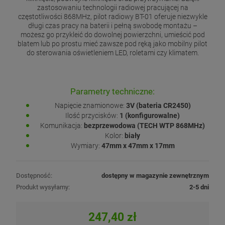
zastosowaniu technologii radiowej pracującej na
częstotliwości 868MHz, pilot radiowy BT-01 oferuje niezwykle
długi czas pracy na baterii i pełną swobodę montażu –
możesz go przykleić do dowolnej powierzchni, umieścić pod
blatem lub po prostu mieć zawsze pod ręką jako mobilny pilot
do sterowania oświetleniem LED, roletami czy klimatem.
Parametry techniczne:
Napięcie znamionowe:
3V (bateria CR2450)
Ilość przycisków:
1 (konfigurowalne)
Komunikacja:
bezprzewodowa (TECH WTP 868MHz)
Kolor:
biały
Wymiary:
47mm x 47mm x 17mm
Dostępność:
dostępny w magazynie zewnętrznym
Produkt wysyłamy:
2-5 dni
247,40 zł