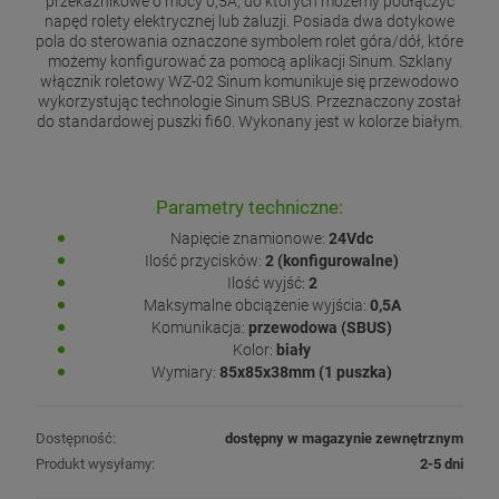
przekaźnikowe o mocy 0,5A, do których możemy podłączyć
napęd rolety elektrycznej lub żaluzji. Posiada dwa dotykowe
pola do sterowania oznaczone symbolem rolet góra/dół, które
możemy konfigurować za pomocą aplikacji Sinum. Szklany
włącznik roletowy WZ-02 Sinum komunikuje się przewodowo
wykorzystując technologie Sinum SBUS. Przeznaczony został
do standardowej puszki fi60. Wykonany jest w kolorze białym.
Parametry techniczne:
Napięcie znamionowe:
24Vdc
Ilość przycisków:
2 (konfigurowalne)
Ilość wyjść:
2
Maksymalne obciążenie wyjścia:
0,5A
Komunikacja:
przewodowa (SBUS)
Kolor:
biały
Wymiary:
85x85x38mm (1 puszka)
Dostępność:
dostępny w magazynie zewnętrznym
Produkt wysyłamy:
2-5 dni