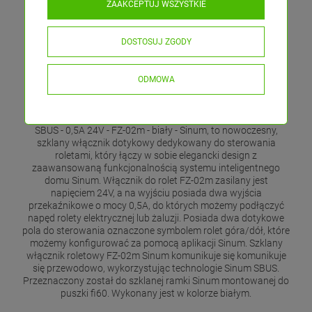
ZAAKCEPTUJ WSZYSTKIE
DOSTOSUJ ZGODY
ODMOWA
Włącznik rolet szklany dotykowy do ramki - przewodowy
SBUS - 0,5A 24V - FZ-02m - biały - Sinum, to nowoczesny,
szklany włącznik dotykowy dedykowany do sterowania
roletami, który łączy w sobie elegancki design z
zaawansowaną funkcjonalnością systemu inteligentnego
domu Sinum. Włącznik do rolet FZ-02m zasilany jest
napięciem 24V, a na wyjściu posiada dwa wyjścia
przekaźnikowe o mocy 0,5A, do których możemy podłączyć
napęd rolety elektrycznej lub żaluzji. Posiada dwa dotykowe
pola do sterowania oznaczone symbolem rolet góra/dół, które
możemy konfigurować za pomocą aplikacji Sinum. Szklany
włącznik roletowy FZ-02m Sinum komunikuje się komunikuje
się przewodowo, wykorzystując technologie Sinum SBUS.
Przeznaczony został do szklanej ramki Sinum montowanej do
puszki fi60. Wykonany jest w kolorze białym.