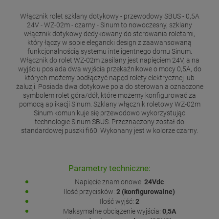
Włącznik rolet szklany dotykowy - przewodowy SBUS - 0,5A
24V - WZ-02m - czarny - Sinum to nowoczesny, szklany
włącznik dotykowy dedykowany do sterowania roletami,
który łączy w sobie elegancki design z zaawansowaną
funkcjonalnością systemu inteligentnego domu Sinum.
Włącznik do rolet WZ-02m zasilany jest napięciem 24V, a na
wyjściu posiada dwa wyjścia przekaźnikowe o mocy 0,5A, do
których możemy podłączyć napęd rolety elektrycznej lub
żaluzji. Posiada dwa dotykowe pola do sterowania oznaczone
symbolem rolet góra/dół, które możemy konfigurować za
pomocą aplikacji Sinum. Szklany włącznik roletowy WZ-02m
Sinum komunikuje się przewodowo wykorzystując
technologie Sinum SBUS. Przeznaczony został do
standardowej puszki fi60. Wykonany jest w kolorze czarny.
Parametry techniczne:
Napięcie znamionowe:
24Vdc
Ilość przycisków:
2 (konfigurowalne)
Ilość wyjść:
2
Maksymalne obciążenie wyjścia:
0,5A