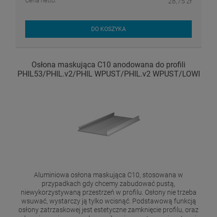
Cena netto:
28,75 zł
DO KOSZYKA
Osłona maskująca C10 anodowana do profili
PHIL53/PHIL.v2/PHIL WPUST/PHIL.v2 WPUST/LOWI
Aluminiowa osłona maskująca C10, stosowana w
przypadkach gdy chcemy zabudować pustą,
niewykorzystywaną przestrzeń w profilu. Osłony nie trzeba
wsuwać, wystarczy ją tylko wcisnąć. Podstawową funkcją
osłony zatrzaskowej jest estetyczne zamknięcie profilu, oraz