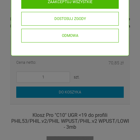
Długość:
2 metry
ZAAKCEPTUJ WSZYSTKIE
Dostępność:
dostępny w magazynie
DOSTOSUJ ZGODY
Produkt wysyłamy:
do 48 godzin
ODMOWA
87,15 zł
zawiera 23.00% VAT, bez kosztów dostawy
Cena netto:
70,85 zł
szt.
DO KOSZYKA
Klosz Pro "C10" UGR <19 do profili
PHIL53/PHIL.v2/PHIL WPUST/PHIL.v2 WPUST/LOWI
- 3mb