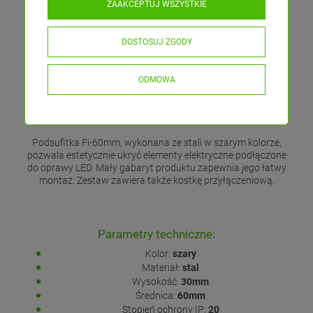
ZAAKCEPTUJ WSZYSTKIE
DOSTOSUJ ZGODY
ODMOWA
Podsufitka Fi-60mm, wykonana ze stali w szarym kolorze,
pozwala estetycznie ukryć elementy elektryczne podłączone
do oprawy LED. Mały gabaryt produktu zapewnia jego łatwy
montaż. Zestaw zawiera także kostkę przyłączeniową.
Parametry techniczne:
Kolor:
szary
Materiał:
stal
Wysokość:
30mm
Średnica:
60mm
Stopień ochrony IP:
20