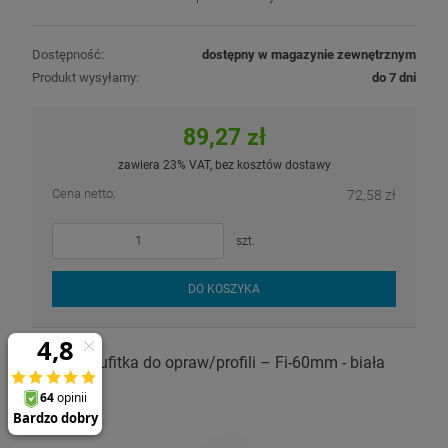
Dostępność:
dostępny w magazynie zewnętrznym
Produkt wysyłamy:
do 7 dni
89,27 zł
zawiera 23% VAT, bez kosztów dostawy
Cena netto:
72,58 zł
szt.
DO KOSZYKA
Podsufitka do opraw/profili – Fi-60mm - biała