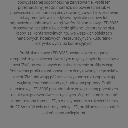
podwyższonej odporności na zarysowania. Profil ten
przeznaczony jest do montażu do powierzchni lub w
podwieszeniu, za pomocą dedykowanej, zawartej w zestawie
listwy montażowej, dedykowanych akcesoriów lub
odpowiednio dobranych wkrętów. Profil aluminiowy LED 3035
stosowany jest jako oświetlenie główne i dekoracyjne biur,
lobby, sal konferencyjnych itp., we wszelkich obiektach
handlowych, hotelowych, restauracyjnych, kulturalno-
rozrywkowych lub komercyjnych.
Profil aluminiowy LED 3035 posiada szeroką gamę
kompatybilnych akcesoriów, w tym między innymi łączników z
serii "ZM", pozwalających na łatwe łączenie profilu w ciągi.
Połączenia profili z zastosowaniem dedykowanych łączników
z serii "ZM" ułatwiają późniejsze wykończenie i zapewniają
większą trwałość i estetykę budowanej oprawy. Profil
aluminiowy LED 3035 posiada także powiększoną przestrzeń
na ukrycie przewodów elektrycznych. W profilu może zostać
zamontowana taśma LED, o maksymalnej szerokości klejenia
do 27,6mm. W celu ochrony taśmy LED, profil powinien zostać
zakończony zaślepkami.