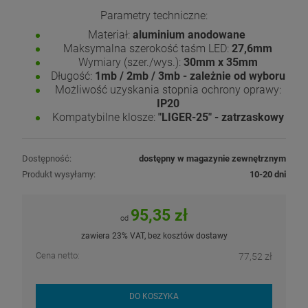
Parametry techniczne:
Materiał:
aluminium anodowane
Maksymalna szerokość taśm LED:
27,6mm
Wymiary (szer./wys.):
30mm x 35mm
Długość:
1mb / 2mb / 3mb - zależnie od wyboru
Możliwość uzyskania stopnia ochrony oprawy:
IP20
Kompatybilne klosze:
"LIGER-25" - zatrzaskowy
Dostępność:
dostępny w magazynie zewnętrznym
Produkt wysyłamy:
10-20 dni
95,35 zł
od
zawiera 23% VAT, bez kosztów dostawy
Cena netto:
77,52 zł
DO KOSZYKA