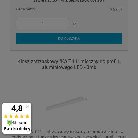
zawiera 23.00% VAT, bez kosztów dostawy
Cena netto:
9,68 zł
szt.
DO KOSZYKA
Klosz zatrzaskowy "KA-T-11" mleczny do profilu
aluminiowego LED - 3mb
Klosz "KA-T-11" zatrzaskowy mleczny to produkt, którego
podstawową funkcją jest estetyczne zamknięcie profilu oraz