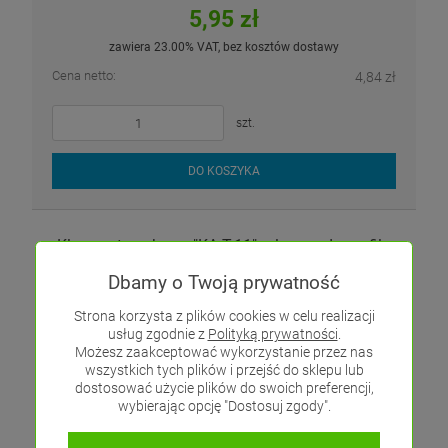
5,95 zł
zawiera 23.00% VAT, bez kosztów dostawy
Cena netto:
4,84 zł
szt.
DO KOSZYKA
Klosz zatrzaskowy "KA-T-11" mleczny do profilu
aluminiowego LED - 2mb
Dbamy o Twoją prywatność
Strona korzysta z plików cookies w celu realizacji
usług zgodnie z
Polityką prywatności
.
Możesz zaakceptować wykorzystanie przez nas
wszystkich tych plików i przejść do sklepu lub
dostosować użycie plików do swoich preferencji,
wybierając opcję "Dostosuj zgody".