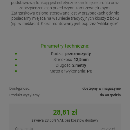
podstawową funkcją jest estetyczne zamknięcie profilu oraz
zabezpieczenie go przed czynnikami zewnętrznymi.
Zatrzaskowa osłona stosowana jest w przypadkach gdy nie
posiadamy miejsca na wsunięcie tradycyjnych kloszy z boku
(np. w meblach). Klosz montowany jest poprzez "wkliknięcie".
Parametry techniczne:
Rodzaj:
przezroczysty
Szerokość:
12,5mm
Długość:
2 metry
Materiał wykonania:
PC
Dostępność:
dostępny w magazynie
Produkt wysyłamy:
do 48 godzin
28,81 zł
zawiera 23.00% VAT, bez kosztów dostawy
Cena netto:
23,42 zł