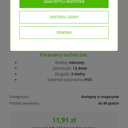
ZAAKCEPTUJ WSZYSTKIE
Klosz "KA-T-11" zatrzaskowy mleczny to produkt, którego
podstawową funkcją jest estetyczne zamknięcie profilu oraz
zabezpieczenie go przed czynnikami zewnętrznymi.
DOSTOSUJ ZGODY
Zatrzaskowa osłona stosowana jest w przypadkach gdy nie
posiadamy miejsca na wsunięcie tradycyjnych kloszy z boku
(np. w meblach). Klosz montowany jest poprzez "wkliknięcie".
ODMOWA
Parametry techniczne:
Rodzaj:
mleczny
Szerokość:
12,4mm
Długość:
2 metry
Materiał wykonania:
PVC
Dostępność:
dostępny w magazynie
Produkt wysyłamy:
do 48 godzin
11,91 zł