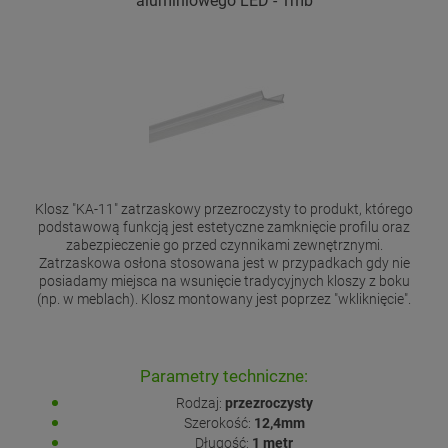
aluminiowego LED - 1mb
Klosz "KA-11" zatrzaskowy przezroczysty to produkt, którego
podstawową funkcją jest estetyczne zamknięcie profilu oraz
zabezpieczenie go przed czynnikami zewnętrznymi.
Zatrzaskowa osłona stosowana jest w przypadkach gdy nie
posiadamy miejsca na wsunięcie tradycyjnych kloszy z boku
(np. w meblach). Klosz montowany jest poprzez "wkliknięcie".
Parametry techniczne:
Rodzaj:
przezroczysty
Szerokość:
12,4mm
Długość:
1 metr