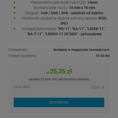
Maksymalna szerokość taśm LED:
14mm
Wymiary (szer./wys.):
16
mm x 16 mm
Długość:
1mb / 2mb / 3mb - zależnie od wyboru
Możliwość uzyskania stopnia ochrony oprawy:
IP20,
IP67
Kompatybilne klosze:
"HS-11", "KA-11" , "LIGER-11" ,
"KA-T-11" , "LENSO-11 30°DEG" - zatrzaskowe
Dostępność:
dostępny w magazynie zewnętrznym
Produkt wysyłamy:
10-20 dni
25,35 zł
od
zawiera 23.00% VAT, bez kosztów dostawy
Cena netto:
20,61 zł
DO KOSZYKA