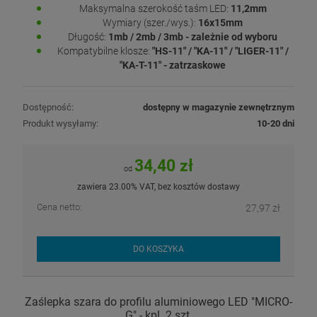
Maksymalna szerokość taśm LED:
11,2mm
Wymiary (szer./wys.):
16x15mm
Długość:
1mb / 2mb / 3mb - zależnie od wyboru
Kompatybilne klosze:
"HS-11" / "KA-11" / "LIGER-11" /
"KA-T-11" - zatrzaskowe
Dostępność:
dostępny w magazynie zewnętrznym
Produkt wysyłamy:
10-20 dni
34,40 zł
od
zawiera 23.00% VAT, bez kosztów dostawy
Cena netto:
27,97 zł
DO KOSZYKA
Zaślepka szara do profilu aluminiowego LED "MICRO-
G" - kpl. 2 szt.