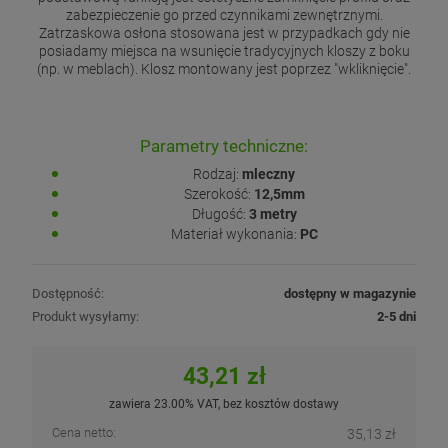
zabezpieczenie go przed czynnikami zewnętrznymi.
Zatrzaskowa osłona stosowana jest w przypadkach gdy nie
posiadamy miejsca na wsunięcie tradycyjnych kloszy z boku
(np. w meblach). Klosz montowany jest poprzez "wkliknięcie".
Parametry techniczne:
Rodzaj:
mleczny
Szerokość:
12,5mm
Długość:
3 metry
Materiał wykonania:
PC
Dostępność:
dostępny w magazynie
Produkt wysyłamy:
2-5 dni
43,21 zł
zawiera 23.00% VAT, bez kosztów dostawy
Cena netto:
35,13 zł