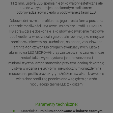
11,2 mm. Listwa LED spełnia nie tylko walory estetyczne ale
przede wszystkim jest doskonałym radiatorem -
odprowadzającym ciepło wydobywane z taśm LED.
Odpowiedni rozmiar profilu oraz jego prosta forma poszerza
znacznie możliwości użytkowe i wzornicze. Profil LED MICRO-
HG sprawdzi się doskonale jako główne oświetlenie meblowe,
podświetlenia wnętrz szaf i gablot, ale również jako mniejsze
pomieszczeniowe w np. kuchniach, salonach, zabudowach
architektonicznych lub drogach ewakuacyjnych. Listwa
aluminiowa LED MICRO-HG przy zastosowaniu zawiesi może
zostać także wykorzystana jako nowoczesna i
minimalistyczna lampa stanowiąc przy tym idealną dekorację.
Listwa wyróżnia się ukrytym i niewidocznym gniazdem na
mocowanie profilu oraz ukrytym źródłem światła - krawędzie
wierzchne profilu są podniesione względem gniazda
mocującego taśmę LED z kloszem.
Parametry techniczne:
Materiał:
aluminium anodowane w kolorze czarnym