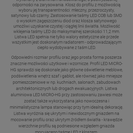
odporności na zarysowania. Klosz do profilu z możliwością
wyboru jej transparentności: mleczny, przezroczysty,
satynowy lub czarny. Zastosowanie taśmy LED COB lub SMD
o wysokim zagęszczeniu diod oraz klosza satynowego
umożliwi uzyskanie czystej i ciągłej linii światła. Możliwość
wklejenia taśmy LED do maksymalnej szerokości 11,2 mm.
Listwa LED spełnia nie tylko walory estetyczne ale przede
wszystkim jest doskonałym radiatorem - odprowadzającym
ciepło wydobywane z taśm LED.
Odpowiedni rozmiar profilu oraz jego prosta forma poszerza
znacznie możliwości użytkowe i wzornicze. Profil LED MICRO-
HG sprawdzi się doskonale jako główne oświetlenie meblowe,
podświetlenia wnętrz szaf i gablot, ale również jako mniejsze
pomieszczeniowe w np. kuchniach, salonach, zabudowach
architektonicznych lub drogach ewakuacyjnych. Listwa
aluminiowa LED MICRO-HG przy zastosowaniu zawiesi może
zostać także wykorzystana jako nowoczesna i
minimalistyczna lampa stanowiąc przy tym idealną dekorację.
Listwa wyróżnia się ukrytym i niewidocznym gniazdem na
mocowanie profilu oraz ukrytym źródłem światła - krawędzie
wierzchnie profilu są podniesione względem gniazda
mocującego taśmę LED z kloszem.