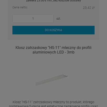
zawiera 23.00% VAT, bez kosztów dostawy
Cena netto:
23,42 zł
szt.
DO KOSZYKA
Klosz zatrzaskowy "HS-11" mleczny do profili
aluminiowych LED - 3mb
Klosz "HS-11" zatrzaskowy mleczny to produkt, którego
podstawową funkcją jest estetyczne zamknięcie profilu oraz