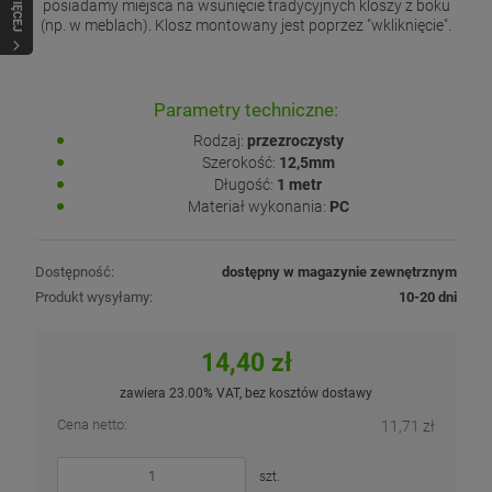
WIĘCEJ
posiadamy miejsca na wsunięcie tradycyjnych kloszy z boku
(np. w meblach). Klosz montowany jest poprzez "wkliknięcie".
Parametry techniczne:
Rodzaj:
przezroczysty
Szerokość:
12,5mm
Długość:
1 metr
Materiał wykonania:
PC
Dostępność:
dostępny w magazynie zewnętrznym
Produkt wysyłamy:
10-20 dni
14,40 zł
zawiera 23.00% VAT, bez kosztów dostawy
Cena netto:
11,71 zł
szt.