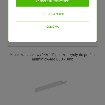
26,42 zł
ZAAKCEPTUJ WSZYSTKIE
zawiera 23.00% VAT, bez kosztów dostawy
DOSTOSUJ ZGODY
Cena netto:
21,48 zł
szt.
ODMOWA
DO KOSZYKA
Klosz zatrzaskowy "KA-11" przezroczysty do profilu
aluminiowego LED - 3mb