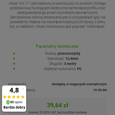
Klosz "KA-11" zatrzaskowy przezroczysty to produkt, którego
podstawową funkcją jest estetyczne zamknięcie profilu oraz
zabezpieczenie go przed czynnikami zewnętrznymi.
Zatrzaskowa osłona stosowana jest w przypadkach gdy nie
posiadamy miejsca na wsunięcie tradycyjnych kloszy z boku
(np. w meblach). Klosz montowany jest poprzez "wkliknięcie".
Parametry techniczne:
Rodzaj:
przezroczysty
Szerokość:
12,4mm
Długość:
3 metry
Materiał wykonania:
PC
Dostępność:
dostępny w magazynie zewnętrznym
Produkt wysyłamy:
10-20 dni
39,64 zł
zawiera 23.00% VAT, bez kosztów dostawy