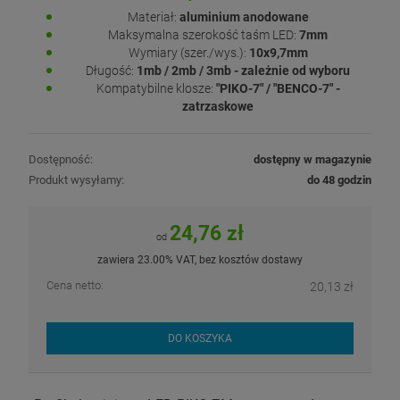
Materiał:
aluminium anodowane
Maksymalna szerokość taśm LED:
7mm
Wymiary (szer./wys.):
10x9,7mm
Długość:
1mb / 2mb / 3mb - zależnie od wyboru
Kompatybilne klosze:
"PIKO-7" / "BENCO-7" -
zatrzaskowe
Dostępność:
dostępny w magazynie
Produkt wysyłamy:
do 48 godzin
24,76 zł
od
zawiera 23.00% VAT, bez kosztów dostawy
Cena netto:
20,13 zł
DO KOSZYKA