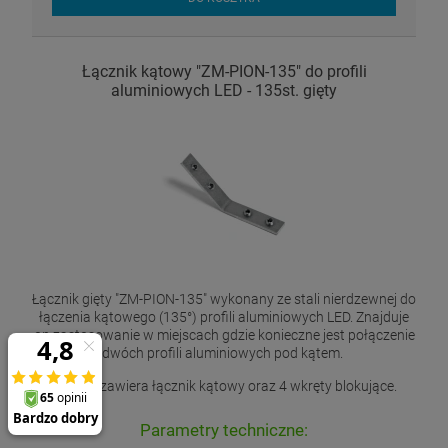
Łącznik kątowy "ZM-PION-135" do profili
aluminiowych LED - 135st. gięty
Łącznik gięty "ZM-PION-135" wykonany ze stali nierdzewnej do
łączenia kątowego (135°) profili aluminiowych LED. Znajduje
on zastosowanie w miejscach gdzie konieczne jest połączenie
dwóch profili aluminiowych pod kątem.
Zestaw zawiera łącznik kątowy oraz 4 wkręty blokujące.
Parametry techniczne: