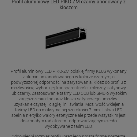
Profil aluminiowy LED PIKO-ZM czarny anodowany z
kloszem
Profil aluminiowy LED PIKO-ZM polskiej firmy KLUŚ wykonany
z aluminium anodowanego w kolorze czarnym, o
podwyższonej odporności na zarysowania. Klosz do profilu z
możliwością wyboru jej transparentności: mleczny, satynowy
lub czarny. Zastosowanie taśmy LED COB lub SMD o wysokim
zagęszczeniu diod oraz klosza satynowego umożliwi
uzyskanie czystej i ciągłej linii światła. Możliwość wklejenia
taśmy LED do maksymalnej szerokości 7 mm. Listwa LED
spełnia nie tylko walory estetyczne ale przede wszystkim jest
doskonałym radiatorem - odprowadzającym ciepło
wydobywane z taśm LED.
Odpowiedni rozmiar profilu oraz jego prosta forma poszerza