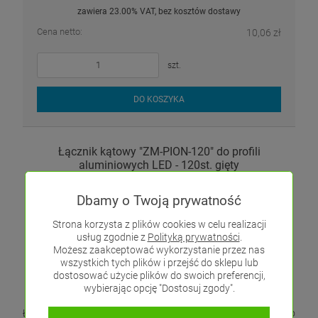
zawiera 23.00% VAT, bez kosztów dostawy
Cena netto:
10,06 zł
szt.
DO KOSZYKA
Łącznik kątowy "ZM-PION-120" do profili
aluminiowych LED - 120st. gięty
Dbamy o Twoją prywatność
Strona korzysta z plików cookies w celu realizacji
usług zgodnie z
Polityką prywatności
.
Możesz zaakceptować wykorzystanie przez nas
wszystkich tych plików i przejść do sklepu lub
dostosować użycie plików do swoich preferencji,
wybierając opcję "Dostosuj zgody".
Łącznik gięty "ZM-PION-120" wykonany ze stali nierdzewnej do