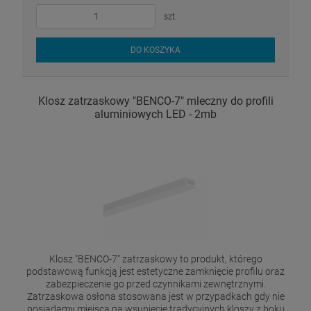
szt.
DO KOSZYKA
Klosz zatrzaskowy "BENCO-7" mleczny do profili
aluminiowych LED - 2mb
Klosz "BENCO-7" zatrzaskowy to produkt, którego
podstawową funkcją jest estetyczne zamknięcie profilu oraz
zabezpieczenie go przed czynnikami zewnętrznymi.
Zatrzaskowa osłona stosowana jest w przypadkach gdy nie
posiadamy miejsca na wsunięcie tradycyjnych kloszy z boku