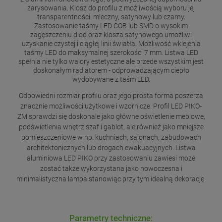
zarysowania. Klosz do profilu z możliwością wyboru jej
transparentności: mleczny, satynowy lub czarny.
Zastosowanie taśmy LED COB lub SMD o wysokim
zagęszczeniu diod oraz klosza satynowego umożliwi
uzyskanie czystej i ciągłej linii światła. Możliwość wklejenia
taśmy LED do maksymalnej szerokości 7 mm. Listwa LED
spełnia nie tylko walory estetyczne ale przede wszystkim jest
doskonałym radiatorem - odprowadzającym ciepło
wydobywane z taśm LED.
Odpowiedni rozmiar profilu oraz jego prosta forma poszerza
znacznie możliwości użytkowe i wzornicze. Profil LED PIKO-
ZM sprawdzi się doskonale jako główne oświetlenie meblowe,
podświetlenia wnętrz szaf i gablot, ale również jako mniejsze
pomieszczeniowe w np. kuchniach, salonach, zabudowach
architektonicznych lub drogach ewakuacyjnych. Listwa
aluminiowa LED PIKO przy zastosowaniu zawiesi może
zostać także wykorzystana jako nowoczesna i
minimalistyczna lampa stanowiąc przy tym idealną dekorację.
Parametry techniczne: