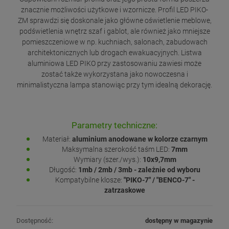
znacznie możliwości użytkowe i wzornicze. Profil LED PIKO-
ZM sprawdzi się doskonale jako główne oświetlenie meblowe,
podświetlenia wnętrz szaf i gablot, ale również jako mniejsze
pomieszczeniowe w np. kuchniach, salonach, zabudowach
architektonicznych lub drogach ewakuacyjnych. Listwa
aluminiowa LED PIKO przy zastosowaniu zawiesi może
zostać także wykorzystana jako nowoczesna i
minimalistyczna lampa stanowiąc przy tym idealną dekorację.
Parametry techniczne:
Materiał:
aluminium anodowane w kolorze czarnym
Maksymalna szerokość taśm LED:
7mm
Wymiary (szer./wys.):
10x9,7mm
Długość:
1mb / 2mb / 3mb - zależnie od wyboru
Kompatybilne klosze:
"PIKO-7" / "BENCO-7" -
zatrzaskowe
Dostępność:
dostępny w magazynie