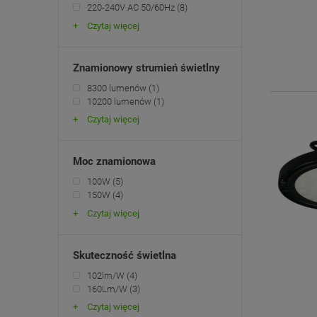
220-240V AC 50/60Hz
(8)
Czytaj więcej
Znamionowy strumień świetlny
8300 lumenów
(1)
10200 lumenów
(1)
Czytaj więcej
Moc znamionowa
100W
(5)
150W
(4)
Czytaj więcej
Skuteczność świetlna
102lm/W
(4)
160Lm/W
(3)
Czytaj więcej