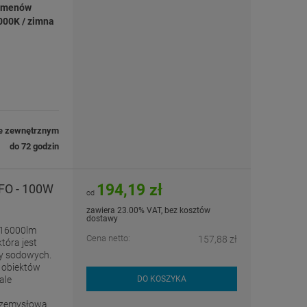
umenów
000K / zimna
e zewnętrznym
do 72 godzin
194,19 zł
FO - 100W
od
zawiera 23.00% VAT, bez kosztów
dostawy
 16000lm
Cena netto:
157,88 zł
tóra jest
y sodowych.
a obiektów
ale
DO KOSZYKA
przemysłowa