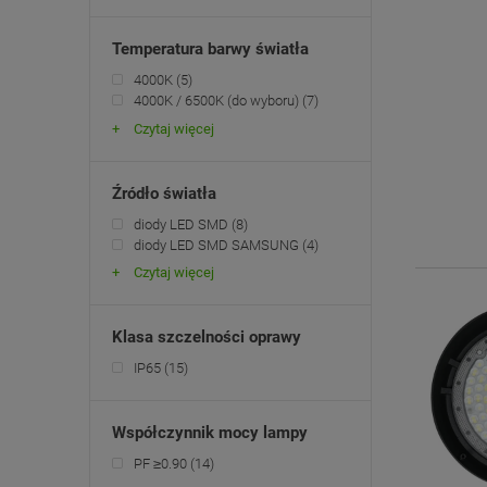
Temperatura barwy światła
4000K
(5)
4000K / 6500K (do wyboru)
(7)
Czytaj więcej
Źródło światła
diody LED SMD
(8)
diody LED SMD SAMSUNG
(4)
Czytaj więcej
Klasa szczelności oprawy
IP65
(15)
Współczynnik mocy lampy
PF ≥0.90
(14)