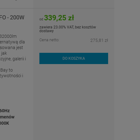
339,25 zł
FO - 200W
od
zawiera 23.00% VAT, bez kosztów
dostawy
 32000lm
Cena netto:
275,81 zł
ternatywą dla
sowana jest
 jak
ne, galerii i
DO KOSZYKA
Bay to
żywotności i
/60Hz
umenów
4000K