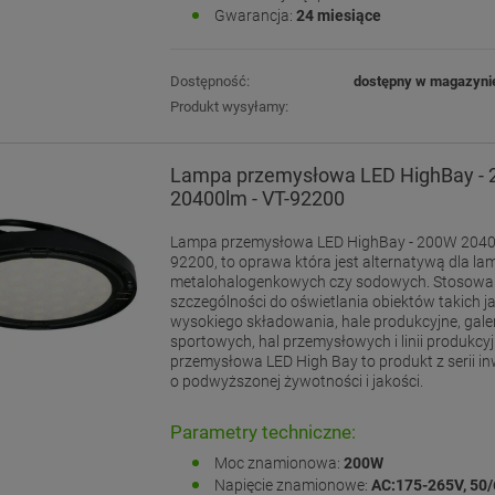
Gwarancja:
24 miesiące
Dostępność:
dostępny w magazyni
Produkt wysyłamy:
Lampa przemysłowa LED HighBay -
20400lm - VT-92200
Lampa przemysłowa LED HighBay - 200W 20400
92200, to oprawa która jest alternatywą dla la
metalohalogenkowych czy sodowych. Stosowan
szczególności do oświetlania obiektów takich 
wysokiego składowania, hale produkcyjne, galeri
sportowych, hal przemysłowych i linii produkc
przemysłowa LED High Bay to produkt z serii i
o podwyższonej żywotności i jakości.
Parametry techniczne:
Moc znamionowa:
200W
Napięcie znamionowe:
AC:175-265V, 50