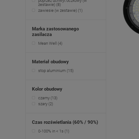
poprzez uchwyt oczkowy (w
zestawie)
(8)
zawiesie (w zestawie)
(1)
Marka zastosowanego
zasilacza
Mean Well
(4)
Materiał obudowy
stop aluminium
(15)
Kolor obudowy
czarny
(13)
szary
(2)
Czas rozświetlania (60% / 90%)
0-100% in < 1s
(1)