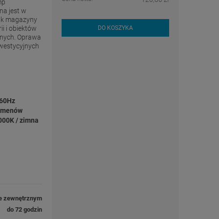
mp
a jest w
jak magazyny
i i obiektów
DO KOSZYKA
yjnych. Oprawa
nwestycyjnych
/60Hz
umenów
000K / zimna
e zewnętrznym
do 72 godzin