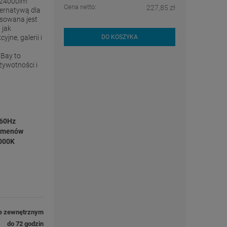
 24000lm
Cena netto:
227,85 zł
ternatywą dla
sowana jest
 jak
ne, galerii i
DO KOSZYKA
Bay to
żywotności i
/60Hz
umenów
4000K
e zewnętrznym
do 72 godzin