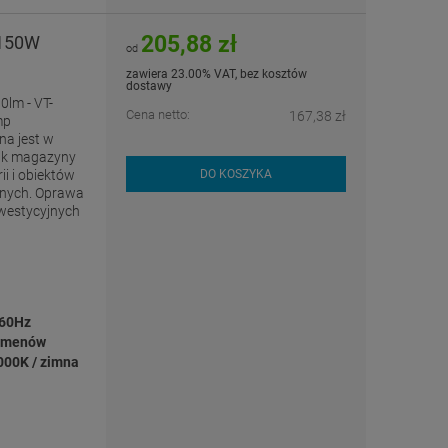
205,88 zł
 150W
od
zawiera 23.00% VAT, bez kosztów
dostawy
lm - VT-
Cena netto:
167,38 zł
mp
a jest w
jak magazyny
i i obiektów
DO KOSZYKA
yjnych. Oprawa
nwestycyjnych
/60Hz
umenów
000K / zimna