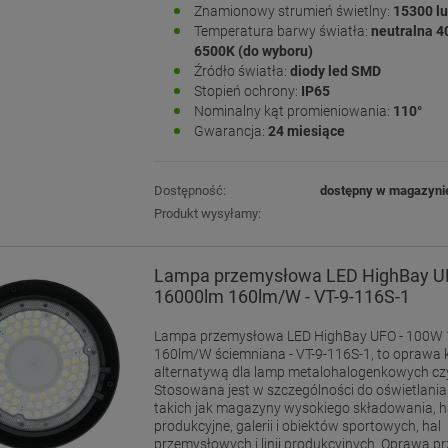
Znamionowy strumień świetlny:
15300 l
Temperatura barwy światła:
neutralna 4
6500K (do wyboru)
Źródło światła:
diody led SMD
Stopień ochrony:
IP65
Nominalny kąt promieniowania:
110°
Gwarancja:
24 miesiące
Dostępność:
dostępny w magazyni
Produkt wysyłamy:
Lampa przemysłowa LED HighBay U
16000lm 160lm/W - VT-9-116S-1
Lampa przemysłowa LED HighBay UFO - 100W
160lm/W ściemniana - VT-9-116S-1, to oprawa k
alternatywą dla lamp metalohalogenkowych cz
Stosowana jest w szczególności do oświetlani
takich jak magazyny wysokiego składowania, h
produkcyjne, galerii i obiektów sportowych, hal
przemysłowych i linii produkcyjnych. Oprawa 