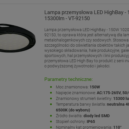
Lampa przemysłowa LED HighBay -
15300lm - VT-92150
Lampa przemysłowa LED HighBay - 150W 10200
92150, to oprawa która jest alternatywą dla la
metalohalogenkowych czy sodowych. Stosowan
szczególności do oświetlania obiektów takich 
wysokiego składowania, hale produkcyjne, galeri
sportowych, hal przemysłowych i linii produkc
przemysłowa LED High Bay to produkt z serii i
o podwyższonej żywotności i jakości.
Parametry techniczne:
Moc znamionowa:
150W
Napięcie znamionowe:
AC:175-265V, 50
Znamionowy strumień świetlny:
15300 l
Temperatura barwy światła:
neutralna 4
6500K (do wyboru)
Źródło światła:
diody led SMD
Stopień ochrony:
IP65
Nominalny kąt promieniowania:
110°