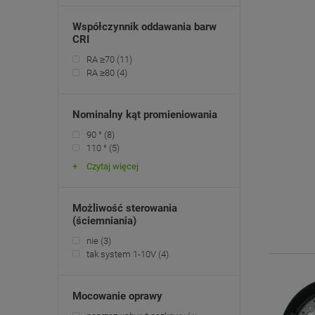
Współczynnik oddawania barw
CRI
RA ≥70
(11)
RA ≥80
(4)
Nominalny kąt promieniowania
90 °
(8)
110 °
(5)
Czytaj więcej
Możliwość sterowania
(ściemniania)
nie
(3)
tak system 1-10V
(4)
Mocowanie oprawy