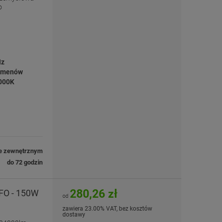
o
Hz
umenów
4000K
e zewnętrznym
do 72 godzin
280,26 zł
FO - 150W
od
zawiera 23.00% VAT, bez kosztów
dostawy