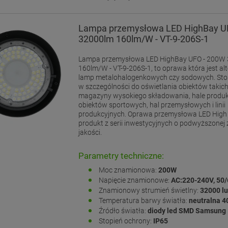
Lampa przemysłowa LED HighBay U
32000lm 160lm/W - VT-9-206S-1
Lampa przemysłowa LED HighBay UFO - 200W
160lm/W - VT-9-206S-1, to oprawa która jest al
lamp metalohalogenkowych czy sodowych. Sto
w szczególności do oświetlania obiektów takich
magazyny wysokiego składowania, hale produkcyj
obiektów sportowych, hal przemysłowych i linii
produkcyjnych. Oprawa przemysłowa LED High 
produkt z serii inwestycyjnych o podwyższonej 
jakości.
Parametry techniczne:
Moc znamionowa:
200W
Napięcie znamionowe:
AC:220-240V, 50
Znamionowy strumień świetlny:
32000 l
Temperatura barwy światła:
neutralna 
Źródło światła:
diody led SMD Samsung
Stopień ochrony:
IP65