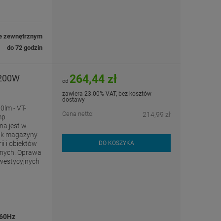
e zewnętrznym
do 72 godzin
264,44 zł
 200W
od
zawiera 23.00% VAT, bez kosztów
dostawy
lm - VT-
Cena netto:
214,99 zł
mp
a jest w
jak magazyny
i i obiektów
DO KOSZYKA
yjnych. Oprawa
nwestycyjnych
/60Hz