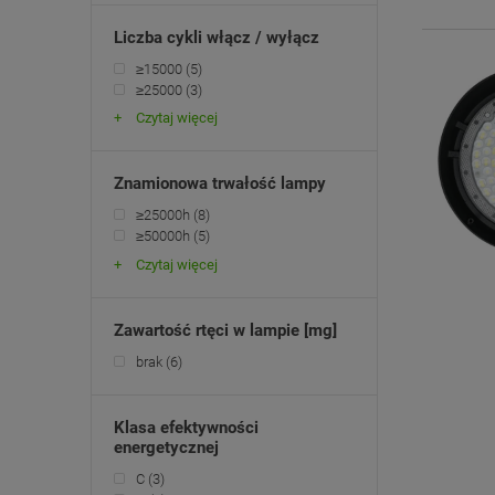
Liczba cykli włącz / wyłącz
≥15000
(5)
≥25000
(3)
Czytaj więcej
Znamionowa trwałość lampy
≥25000h
(8)
≥50000h
(5)
Czytaj więcej
Zawartość rtęci w lampie [mg]
brak
(6)
Klasa efektywności
energetycznej
C
(3)