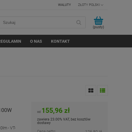
WALUTY
(pusty)
REGULAMIN
O NAS
KONTAKT
155,96 zł
 100W
od
zawiera 23.00% VAT, bez kosztów
dostawy
lm - VT-
Cena netto:
126,80 zł