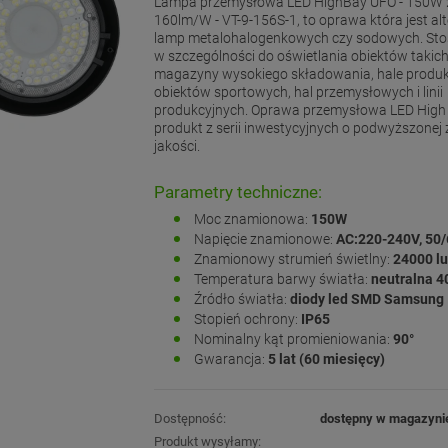
Lampa przemysłowa LED HighBay UFO - 150W
160lm/W - VT-9-156S-1, to oprawa która jest al
lamp metalohalogenkowych czy sodowych. Sto
w szczególności do oświetlania obiektów takich
magazyny wysokiego składowania, hale produkcyj
obiektów sportowych, hal przemysłowych i linii
produkcyjnych. Oprawa przemysłowa LED High 
produkt z serii inwestycyjnych o podwyższonej 
jakości.
Parametry techniczne:
Moc znamionowa:
150W
Napięcie znamionowe:
AC:220-240V, 50
Znamionowy strumień świetlny:
24000 l
Temperatura barwy światła:
neutralna 
Źródło światła:
diody led SMD Samsung
Stopień ochrony:
IP65
Nominalny kąt promieniowania:
90°
Gwarancja:
5 lat (60 miesięcy)
Dostępność:
dostępny w magazyni
Produkt wysyłamy: