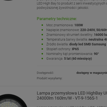
LED High Bay to produkt z serii inwestycyjnych 
podwyższonej żywotności i jakości.
Parametry techniczne:
Moc znamionowa:
100W
Napięcie znamionowe:
220-240V, 50/60
Znamionowy strumień świetlny:
16000 l
Temperatura barwy światła:
neutralna 
Źródło światła:
diody led SMD Samsung
Stopień ochrony:
IP65
Nominalny kąt promieniowania:
90°
Gwarancja:
5 lat (60 miesięcy)
Dostępność:
dostępny w magazyni
Produkt wysyłamy:
Lampa przemysłowa LED HighBay U
24000lm 160lm/W - VT-9-156S-1