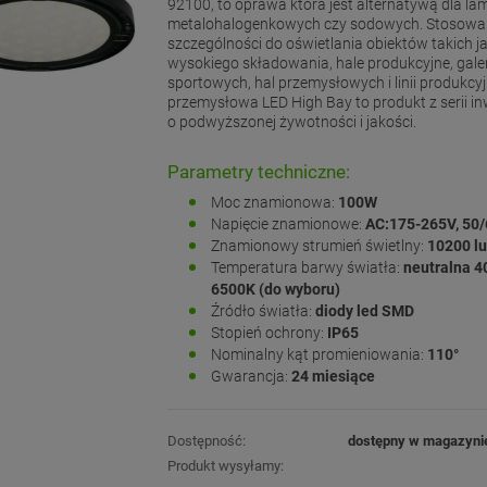
92100, to oprawa która jest alternatywą dla la
metalohalogenkowych czy sodowych. Stosowan
szczególności do oświetlania obiektów takich 
wysokiego składowania, hale produkcyjne, galeri
sportowych, hal przemysłowych i linii produkc
przemysłowa LED High Bay to produkt z serii i
o podwyższonej żywotności i jakości.
Parametry techniczne:
Moc znamionowa:
100W
Napięcie znamionowe:
AC:175-265V, 50
Znamionowy strumień świetlny:
10200 l
Temperatura barwy światła:
neutralna 4
6500K (do wyboru)
Źródło światła:
diody led SMD
Stopień ochrony:
IP65
Nominalny kąt promieniowania:
110°
Gwarancja:
24 miesiące
Dostępność:
dostępny w magazyni
Produkt wysyłamy: