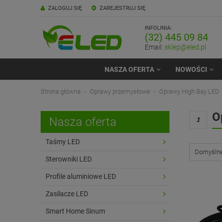
ZALOGUJ SIĘ
ZAREJESTRUJ SIĘ
INFOLINIA:
(32) 445 09 84
Email:
sklep@eled.pl
NASZA OFERTA
NOWOŚCI
Strona główna
Oprawy przemysłowe
Oprawy High Bay LED
O
Nasza oferta
Taśmy LED
Sterowniki LED
Profile aluminiowe LED
Zasilacze LED
Smart Home Sinum