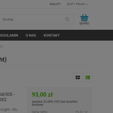
WALUTY
(pusty)
REGULAMIN
O NAS
KONTAKT
ht)
ht)
93,00 zł
id/iOS -
BOX2
zawiera 23.00% VAT, bez kosztów
dostawy
i-Light - WL-
Cena netto:
75,61 zł