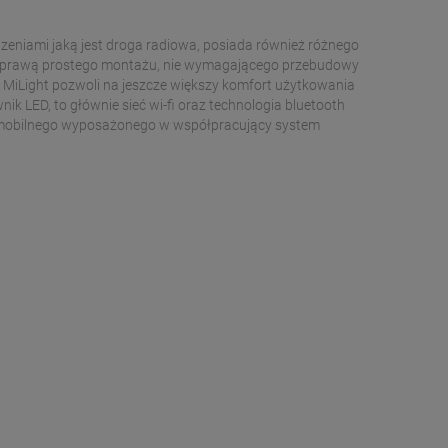
eniami jaką jest droga radiowa, posiada również różnego
za sprawą prostego montażu, nie wymagającego przebudowy
 MiLight pozwoli na jeszcze większy komfort użytkowania
k LED, to głównie sieć wi-fi oraz technologia bluetooth
ia mobilnego wyposażonego w współpracujący system