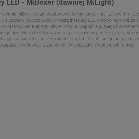
y LED - MiBoxer (dawniej MiLight)
erowania MiBoxer, poza podstawową formą komunikacji ze swoimi urządz
y, służące w celu rozbudowy naszej instalacji LED w dowolnej chwil, 
 LED. Zastosowanie jakiegokolwiek modułu współpracującego z systemem
ego oświetlenia LED. Sterowanie o jakie możemy poszerzyć nasz sterowni
liwiająca zamienienie naszego smartfona, tabletu lub innego urządzen
 urządzenie nadawcze, z zachowaniem wszystkich dostępnych funkcji.