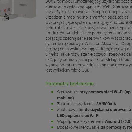
BOX2, to moduł umożliwiający uzyskanie bez
sterowania wykorzystując sieć Wi-Fi. Sterowan
przy użyciu darmowej aplikacji mobilnej przezn
urządzenia mobilne (np. smartfon bądź tablet)
wykorzystujące system operacyjny Android/iOS
pełni role konwertera, łącząc dwa różne typy ko
produktów Mi-Light. Przy pomocy tego urządz
połączyć obecną serie sterowników współpracu
systemem głosowym Amazon Alexa oraz Goog
starszą serią wykorzystującą drogę radiową o c
2,4Ghz. Takie rozwiązanie pozwoli sterować cał
LED, przy pomocy jednej aplikacji Mi-Light Cloud
wypowiadaniu odpowiednich komend głosowych
jest wyjściem micro-USB.
Parametry techniczne:
Sterowanie:
przy pomocy sieci Wi-Fi (apl
mobilna)
Zasilanie urządzenia:
5V/500mA
Zastosowanie:
do uzyskania sterowania
LED poprzez sieć Wi-Fi
Współpraca z systemami:
Android (>5.0)
Dodatkowe sterowanie:
za pomocą syst