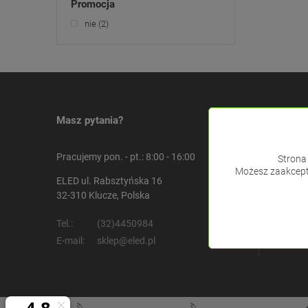
Promocja
nie
(2)
Masz pytania?
Info
O 
Pracujemy pon. - pt.: 8:00 - 16:00
Strona 
Ko
Możesz zaakcepto
ELED ul. Rabsztyńska 16
Re
32-310 Klucze, Polska
Ofe
Tel.:
(32)4450984
E-mail:
sklep@eled.pl