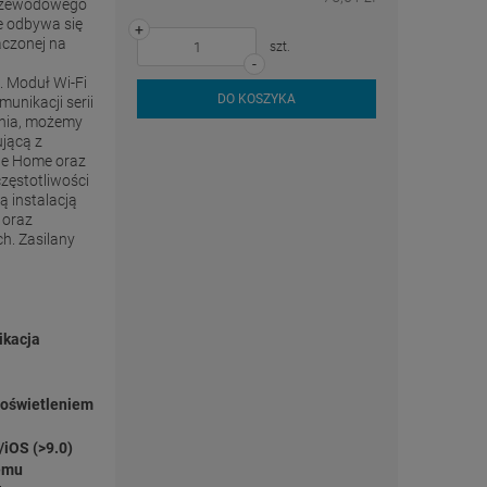
przewodowego
e odbywa się
+
aczonej na
szt.
-
. Moduł Wi-Fi
DO KOSZYKA
munikacji serii
enia, możemy
jącą z
le Home oraz
zęstotliwości
ą instalacją
 oraz
. Zasilany
ikacja
 oświetleniem
/iOS (>9.0)
emu