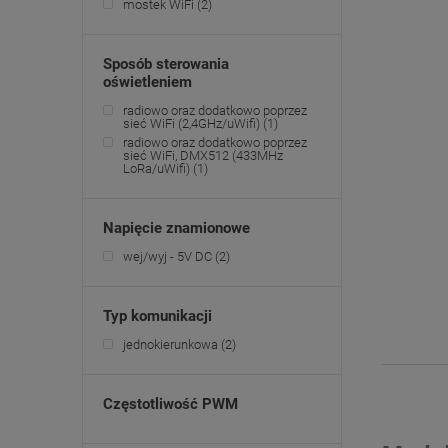
mostek WiFi
(2)
Sposób sterowania
oświetleniem
radiowo oraz dodatkowo poprzez
sieć WiFi (2,4GHz/uWifi)
(1)
radiowo oraz dodatkowo poprzez
sieć WiFi, DMX512 (433MHz
LoRa/uWifi)
(1)
Napięcie znamionowe
wej/wyj - 5V DC
(2)
Typ komunikacji
jednokierunkowa
(2)
Częstotliwość PWM