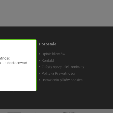
Pozostałe
 towarów
Opinie klientów
atności
.
acje i Gwarancje
Kontakt
pu lub dostosować
m Dokumentacji
Zużyty sprzęt elektroniczny
znej
Polityka Prywatności
ator doboru przewodów i
Ustawienia plików cookies
zy do instalacji LED
enia indywidualne