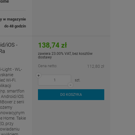
 Home
ny w magazynie
do 48 godzin
138,74 zł
id/iOS -
oRa
zawiera 23.00% VAT, bez kosztów
dostawy
Cena netto:
112,80 zł
i-Light - WL-
yskanie
+
eć Wi-Fi.
szt.
-
ikacji
(np. smartfon
DO KOSZYKA
 Android/iOS.
Boxer z serii
możemy
 innowacyjnym
e Home. Takie
ED, przy
ypowiadaniu
 wyjściem