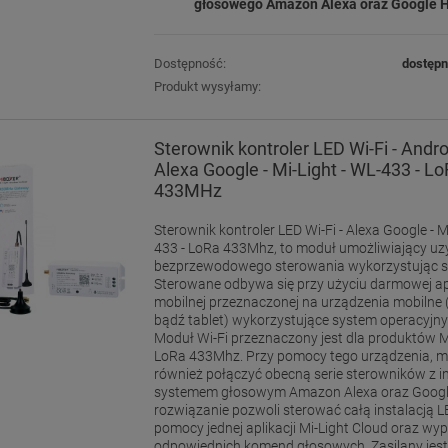
głosowego Amazon Alexa oraz Google
Dostępność:
dostęp
Produkt wysyłamy:
Sterownik kontroler LED Wi-Fi - Andro
Alexa Google - Mi-Light - WL-433 - L
433MHz
Sterownik kontroler LED Wi-Fi - Alexa Google - M
433 - LoRa 433Mhz, to moduł umożliwiający uz
bezprzewodowego sterowania wykorzystując si
Sterowane odbywa się przy użyciu darmowej apl
mobilnej przeznaczonej na urządzenia mobilne 
bądź tablet) wykorzystujące system operacyjny
Moduł Wi-Fi przeznaczony jest dla produktów Mi
LoRa 433Mhz. Przy pomocy tego urządzenia, 
również połączyć obecną serie sterowników z
systemem głosowym Amazon Alexa oraz Googl
rozwiązanie pozwoli sterować całą instalacją L
pomocy jednej aplikacji Mi-Light Cloud oraz w
odpowiednich komend głosowych. Zasilany jest