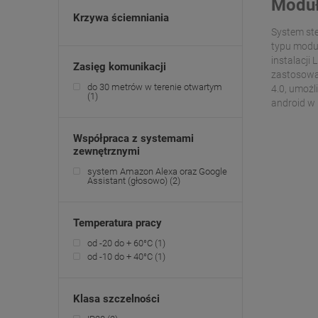
Moduł
Krzywa ściemniania
System st
typu moduł
instalacji
Zasięg komunikacji
zastosowan
do 30 metrów w terenie otwartym
4.0, umoż
(1)
android w
Współpraca z systemami
zewnętrznymi
system Amazon Alexa oraz Google
Assistant (głosowo)
(2)
Temperatura pracy
od -20 do + 60°C
(1)
od -10 do + 40°C
(1)
Klasa szczelności