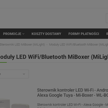
PROMOCJE
KOSZTY DOSTAWY
FORMY PŁATNOŚCI
Sterowniki LED MiBoxer (MiLight)
Moduły LED WiFi/Bluetooth MiBoxer (MiLig
oduły LED WiFi/Bluetooth MiBoxer (MiLig
Sterownik kontroler LED Wi-Fi - Andro
Alexa Google Tuya - Mi-Boxer - WL-
Sterownik kontroler LED Wi-Fi - Alexa Google - M