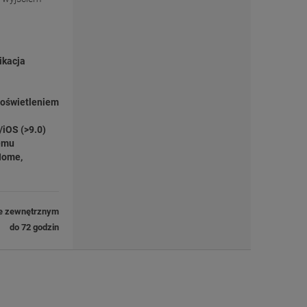
ikacja
 oświetleniem
/iOS (>9.0)
emu
Home,
e zewnętrznym
do 72 godzin