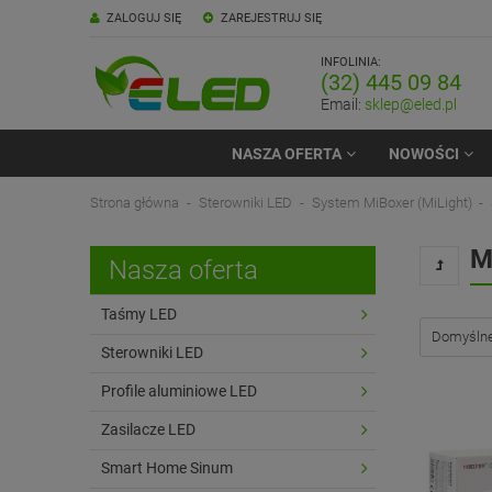
ZALOGUJ SIĘ
ZAREJESTRUJ SIĘ
INFOLINIA:
(32) 445 09 84
Email:
sklep@eled.pl
NASZA OFERTA
NOWOŚCI
Strona główna
Sterowniki LED
System MiBoxer (MiLight)
M
Nasza oferta
Taśmy LED
Sterowniki LED
Profile aluminiowe LED
Zasilacze LED
Smart Home Sinum