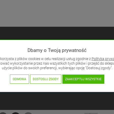
rmacje
Zakupy
Pomoc
Dbamy o Twoją prywatność
nas
Formy Płatności
Zwroty
korzysta z plików cookies w celu realizacji usług zgodnie z
Polityką pryw
ntakt
Koszty Dostawy
Reklam
wać wykorzystanie przez nas wszystkich tych plików i przejść do skle
gulamin
Progowy system rabatowy
Centru
użycie plików do swoich preferencji, wybierając opcję "Dostosuj zgody".
Technic
rta hurtowa
Odbiór przesyłki
Kalkul
ODMOWA
DOSTOSUJ ZGODY
ZAAKCEPTUJ WSZYSTKIE
zasilac
Zamówi