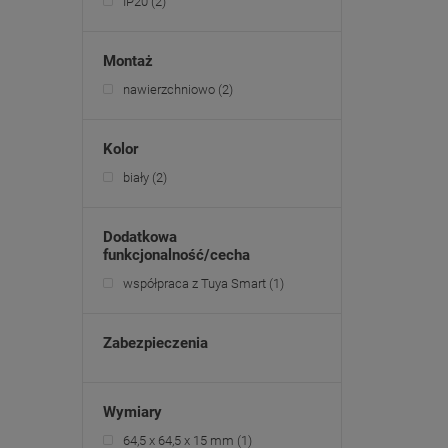
IP20
(2)
Montaż
nawierzchniowo
(2)
Kolor
biały
(2)
Dodatkowa
funkcjonalność/cecha
współpraca z Tuya Smart
(1)
Zabezpieczenia
Wymiary
64,5 x 64,5 x 15 mm
(1)