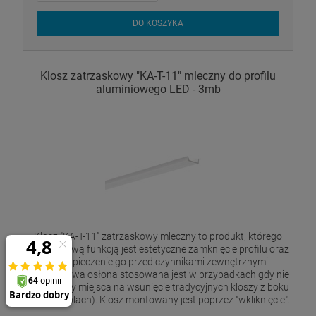
DO KOSZYKA
Klosz zatrzaskowy "KA-T-11" mleczny do profilu
aluminiowego LED - 3mb
Klosz "KA-T-11" zatrzaskowy mleczny to produkt, którego
podstawową funkcją jest estetyczne zamknięcie profilu oraz
zabezpieczenie go przed czynnikami zewnętrznymi.
Zatrzaskowa osłona stosowana jest w przypadkach gdy nie
posiadamy miejsca na wsunięcie tradycyjnych kloszy z boku
(np. w meblach). Klosz montowany jest poprzez "wkliknięcie".