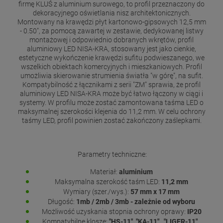
firmę KLUŚ z aluminium surowego, to profil przeznaczony do
dekoracyjnego oświetlania nisz architektonicznych.
Montowany na krawędzi płyt kartonowo-gipsowych 12,5 mm
- 0.50", za pomocą zawartej w zestawie, dedykowanej listwy
montażowej i odpowiednio dobranych wkrętów, profil
aluminiowy LED NISA-KRA, stosowany jest jako cienkie,
estetyczne wykończenie krawędzi sufitu podwieszanego, we
wszelkich obiektach komercyjnych i mieszkaniowych. Profil
umożliwia skierowanie strumienia światła "w górę", na sufit.
Kompatybilność z łącznikami z serii "ZM" sprawia, że profil
aluminiowy LED NISA-KRA może być łatwo łączony w ciągi i
systemy. W profilu może zostać zamontowana taśma LED o
maksymalnej szerokości klejenia do 11,2 mm. W celu ochrony
taśmy LED, profil powinien zostać zakończony zaślepkami.
Parametry techniczne:
Materiał:
aluminium
Maksymalna szerokość taśm LED:
11,2 mm
Wymiary (szer./wys.):
57 mm
x 17 mm
Długość:
1mb / 2mb / 3mb - zależnie od wyboru
Możliwość uzyskania stopnia ochrony oprawy:
IP20
Kompatybilne klosze:
"HS-11", "KA-11" , "LIGER-11" ,