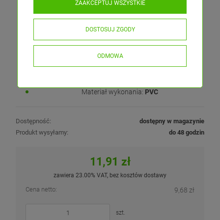
posiadamy miejsca na wsunięcie tradycyjnych kloszy z boku
ZAAKCEPTUJ WSZYSTKIE
(np. w meblach). Klosz montowany jest poprzez "wkliknięcie".
DOSTOSUJ ZGODY
Parametry techniczne:
ODMOWA
Rodzaj:
mleczny
Szerokość:
12,4mm
Długość:
2 metry
Materiał wykonania:
PVC
Dostępność:
dostępny w magazynie
Produkt wysyłamy:
do 48 godzin
11,91 zł
zawiera 23.00% VAT, bez kosztów dostawy
Cena netto:
9,68 zł
szt.