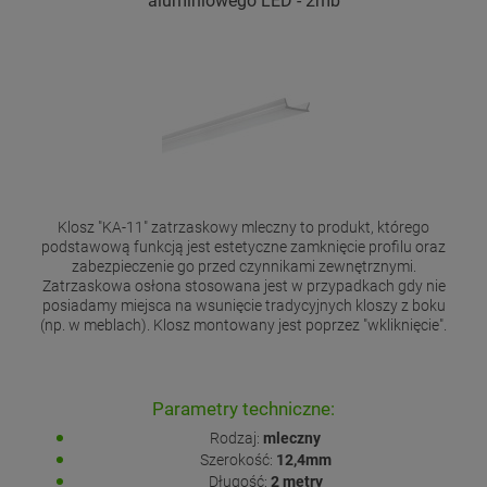
aluminiowego LED - 2mb
Klosz "KA-11" zatrzaskowy mleczny to produkt, którego
podstawową funkcją jest estetyczne zamknięcie profilu oraz
zabezpieczenie go przed czynnikami zewnętrznymi.
Zatrzaskowa osłona stosowana jest w przypadkach gdy nie
posiadamy miejsca na wsunięcie tradycyjnych kloszy z boku
(np. w meblach). Klosz montowany jest poprzez "wkliknięcie".
Parametry techniczne:
Rodzaj:
mleczny
Szerokość:
12,4mm
Długość:
2 metry