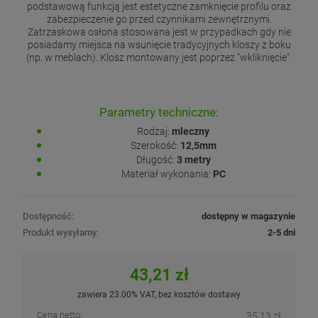
podstawową funkcją jest estetyczne zamknięcie profilu oraz
zabezpieczenie go przed czynnikami zewnętrznymi.
Zatrzaskowa osłona stosowana jest w przypadkach gdy nie
posiadamy miejsca na wsunięcie tradycyjnych kloszy z boku
(np. w meblach). Klosz montowany jest poprzez "wkliknięcie".
Parametry techniczne:
Rodzaj:
mleczny
Szerokość:
12,5mm
Długość:
3 metry
Materiał wykonania:
PC
Dostępność:
dostępny w magazynie
Produkt wysyłamy:
2-5 dni
43,21 zł
zawiera 23.00% VAT, bez kosztów dostawy
Cena netto:
35,13 zł