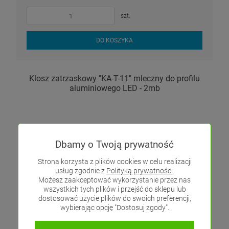
szt.
DO KOSZYKA
Klosz zatrzaskowy "KA-T-11" mleczny do profilu
aluminiowego LED - 2mb
Dbamy o Twoją prywatność
Strona korzysta z plików cookies w celu realizacji
usług zgodnie z
Polityką prywatności
.
Możesz zaakceptować wykorzystanie przez nas
wszystkich tych plików i przejść do sklepu lub
Klosz "KA-T-11" zatrzaskowy mleczny to produkt, którego
dostosować użycie plików do swoich preferencji,
podstawową funkcją jest estetyczne zamknięcie profilu oraz
wybierając opcję "Dostosuj zgody".
zabezpieczenie go przed czynnikami zewnętrznymi.
Zatrzaskowa osłona stosowana jest w przypadkach gdy nie