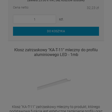
zawiera 23.00% VAT, bez kosztów dostawy
Cena netto:
32,23 zł
szt.
DO KOSZYKA
Klosz zatrzaskowy "KA-T-11" mleczny do profilu
aluminiowego LED - 1mb
Klosz "KA-T-11" zatrzaskowy mleczny to produkt, którego
podstawową funkcją jest estetyczne zamknięcie profilu oraz