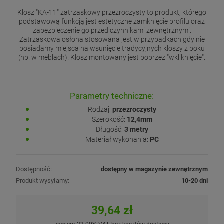
Klosz "KA-11" zatrzaskowy przezroczysty to produkt, którego
podstawową funkcją jest estetyczne zamknięcie profilu oraz
zabezpieczenie go przed czynnikami zewnętrznymi.
Zatrzaskowa osłona stosowana jest w przypadkach gdy nie
posiadamy miejsca na wsunięcie tradycyjnych kloszy z boku
(np. w meblach). Klosz montowany jest poprzez "wkliknięcie".
Parametry techniczne:
Rodzaj:
przezroczysty
Szerokość:
12,4mm
Długość:
3 metry
Materiał wykonania:
PC
Dostępność:
dostępny w magazynie zewnętrznym
Produkt wysyłamy:
10-20 dni
39,64 zł