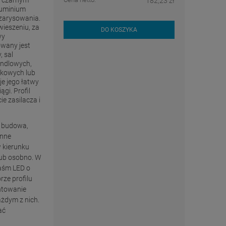
182,23 zł
luminium
zarysowania.
wieszeniu, za
DO KOSZYKA
wy
wany jest
, sal
andlowych,
wkowych lub
je jego łatwy
gi. Profil
e zasilacza i
a budowa,
onne
w kierunku
lub osobno. W
taśm LED o
rze profilu
ntowanie
ażdym z nich.
ać