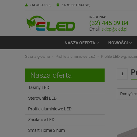
ZALOGUJ SIĘ
ZAREJESTRUJ SIĘ
INFOLINIA:
(32) 445 09 84
Email:
sklep@eled.pl
NASZA OFERTA
NOWOŚCI
Strona główna
Profile aluminiowe LED
Profile LED wg. rodzi
P
Nasza oferta
Taśmy LED
Sterowniki LED
Profile aluminiowe LED
Zasilacze LED
Smart Home Sinum