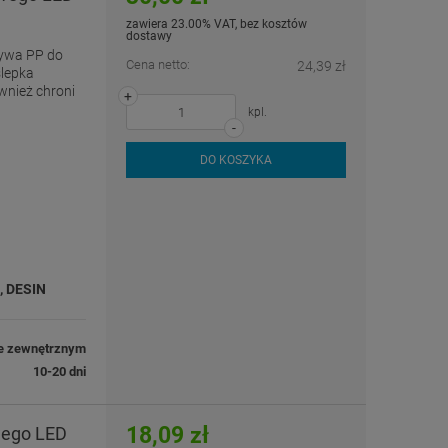
zawiera 23.00% VAT, bez kosztów
dostawy
zywa PP do
Cena netto:
24,39 zł
ślepka
ównież chroni
+
kpl.
-
DO KOSZYKA
, DESIN
e zewnętrznym
10-20 dni
18,09 zł
wego LED