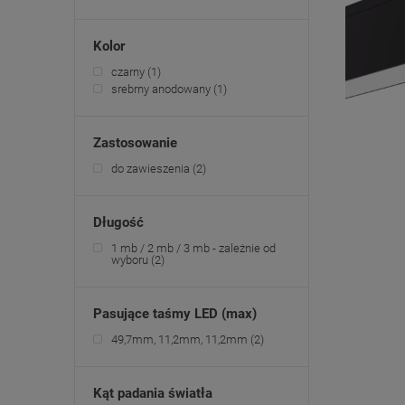
Kolor
czarny
(1)
srebrny anodowany
(1)
Zastosowanie
do zawieszenia
(2)
Długość
1 mb / 2 mb / 3 mb - zależnie od
wyboru
(2)
Pasujące taśmy LED (max)
49,7mm, 11,2mm, 11,2mm
(2)
Kąt padania światła