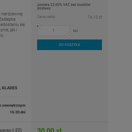
zawiera 23.00% VAT, bez kosztów
dostawy
i nierdzewnej
Cena netto:
74,13 zł
 Zaślepka
zedostaniu się
+
nie, jak i
kpl.
ku.
-
DO KOSZYKA
, GLADES
e zewnętrznym
10-20 dni
30,00 zł
owego LED