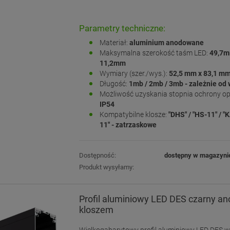
Parametry techniczne:
Materiał:
aluminium anodowane
Maksymalna szerokość taśm LED:
49,7m
11,2mm
Wymiary (szer./wys.):
52,5
mm x 83,1 m
Długość:
1mb / 2mb / 3mb - zależnie od
Możliwość uzyskania stopnia ochrony o
IP54
Kompatybilne klosze:
"DHS" / "HS-11" / "K
11" - zatrzaskowe
Dostępność:
dostępny w magazyni
Produkt wysyłamy:
Profil aluminiowy LED DES czarny a
kloszem
Wielkogabarytowy profil aluminiowy LED DES 