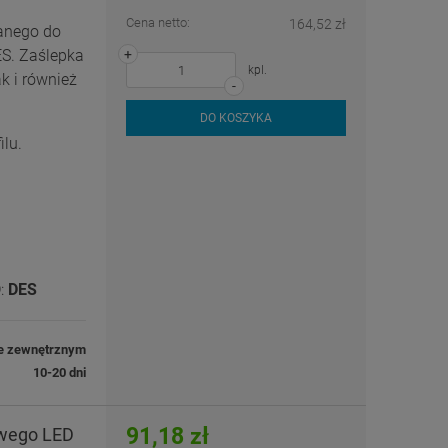
Cena netto:
164,52 zł
anego do
ES. Zaślepka
+
kpl.
k i również
-
DO KOSZYKA
ilu.
D:
DES
e zewnętrznym
10-20 dni
91,18 zł
owego LED