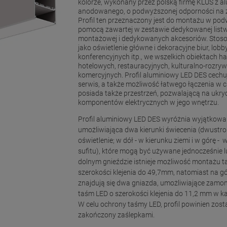
kolorze, wykonany przez polską firmę KLUŚ z a
anodowanego, o podwyższonej odporności na 
Profil ten przeznaczony jest do montażu w pod
pomocą zawartej w zestawie dedykowanej list
montażowej i dedykowanych akcesoriów. Stoso
jako oświetlenie główne i dekoracyjne biur, lobby
konferencyjnych itp., we wszelkich obiektach h
hotelowych, restauracyjnych, kulturalno-rozry
komercyjnych. Profil aluminiowy LED DES cechu
serwis, a także możliwość łatwego łączenia w cią
posiada także przestrzeń, pozwalającą na ukryci
komponentów elektrycznych w jego wnętrzu.
Profil aluminiowy LED DES wyróżnia wyjątkow
umożliwiająca dwa kierunki świecenia (dwustr
oświetlenie; w dół - w kierunku ziemi i w górę - 
sufitu), które mogą być używane jednocześnie 
dolnym gnieździe istnieje możliwość montażu 
szerokości klejenia do 49,7mm, natomiast na gó
znajdują się dwa gniazda, umożliwiające zamo
taśm LED o szerokości klejenia do 11,2 mm w k
W celu ochrony taśmy LED, profil powinien zost
zakończony zaślepkami.