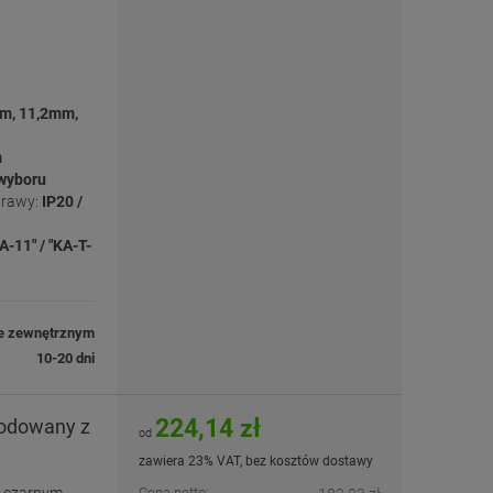
m, 11,2mm,
m
 wyboru
prawy:
IP20 /
A-11" / "KA-T-
e zewnętrznym
10-20 dni
224,14 zł
nodowany z
od
zawiera 23% VAT, bez kosztów dostawy
w czarnym
Cena netto: