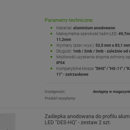
Parametry techniczne:
Materiał:
aluminium anodowane
Maksymalna szerokość taśm LED:
49,7m
11,2mm
Wymiary (szer./wys.):
52,5
mm x 83,1 m
Długość:
1mb / 2mb / 3mb - zależnie od
Możliwość uzyskania stopnia ochrony o
IP54
Kompatybilne klosze:
"DHS" / "HS-11" / "K
11" - zatrzaskowe
Dostępność:
dostępny w magazyni
Produkt wysyłamy:
Zaślepka anodowana do profilu alu
LED "DES-HQ" - zestaw 2 szt.