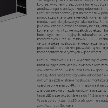
kolorze, wykonany przez polską firmę KLUŚ z a
anodowanego, o podwyższonej odporności na 
Profil ten przeznaczony jest do montażu w pod
pomocą zawartej w zestawie dedykowanej list
montażowej i dedykowanych akcesoriów. Stoso
jako oświetlenie główne i dekoracyjne biur, lobby
konferencyjnych itp., we wszelkich obiektach h
hotelowych, restauracyjnych, kulturalno-rozry
komercyjnych. Profil aluminiowy LED DES cechu
serwis, a także możliwość łatwego łączenia w cią
posiada także przestrzeń, pozwalającą na ukryci
komponentów elektrycznych w jego wnętrzu.
Profil aluminiowy LED DES wyróżnia wyjątkow
umożliwiająca dwa kierunki świecenia (dwustr
oświetlenie; w dół - w kierunku ziemi i w górę - 
sufitu), które mogą być używane jednocześnie 
dolnym gnieździe istnieje możliwość montażu 
szerokości klejenia do 49,7mm, natomiast na gó
znajdują się dwa gniazda, umożliwiające zamo
taśm LED o szerokości klejenia do 11,2 mm w k
W celu ochrony taśmy LED, profil powinien zost
zakończony zaślepkami.