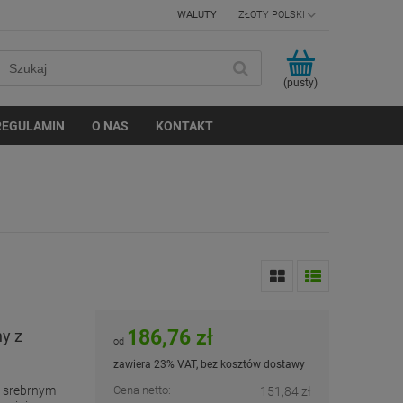
WALUTY
(pusty)
REGULAMIN
O NAS
KONTAKT
186,76 zł
y z
od
zawiera 23% VAT, bez kosztów dostawy
w srebrnym
Cena netto:
151,84 zł