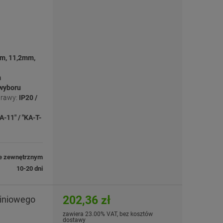
m, 11,2mm,
m
 wyboru
prawy:
IP20 /
A-11" / "KA-T-
e zewnętrznym
10-20 dni
202,36 zł
miniowego
zawiera 23.00% VAT, bez kosztów
dostawy