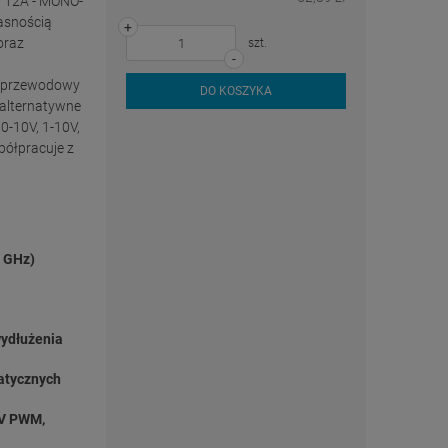
V 12A - MONO-
jasnością
+
oraz
szt.
-
ezprzewodowy
DO KOSZYKA
 alternatywne
0-10V, 1-10V,
ółpracuje z
4 GHz)
ydłużenia
atycznych
0V PWM,