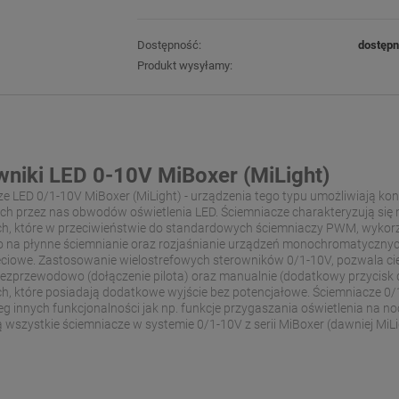
Dostępność:
dostęp
Produkt wysyłamy:
wniki LED 0-10V MiBoxer (MiLight)
e LED 0/1-10V MiBoxer (MiLight) - urządzenia tego typu umożliwiają kont
h przez nas obwodów oświetlenia LED. Ściemniacze charakteryzują się 
h, które w przeciwieństwie do standardowych ściemniaczy PWM, wykorzys
 na płynne ściemnianie oraz rozjaśnianie urządzeń monochromatycznych
ciowe. Zastosowanie wielostrefowych sterowników 0/1-10V, pozwala cies
ezprzewodowo (dołączenie pilota) oraz manualnie (dodatkowy przycis
h, które posiadają dodatkowe wyjście bez potencjałowe. Ściemniacze 0
eg innych funkcjonalności jak np. funkcje przygaszania oświetlenia na no
 wszystkie ściemniacze w systemie 0/1-10V z serii MiBoxer (dawniej MiLi