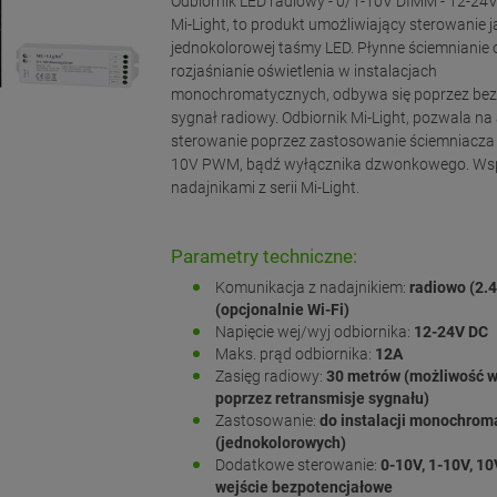
Odbiornik LED radiowy - 0/1-10V DIMM - 12-24
Mi-Light, to produkt umożliwiający sterowanie 
jednokolorowej taśmy LED. Płynne ściemnianie 
rozjaśnianie oświetlenia w instalacjach
monochromatycznych, odbywa się poprzez b
sygnał radiowy. Odbiornik Mi-Light, pozwala na
sterowanie poprzez zastosowanie ściemniacza 
10V PWM, bądź wyłącznika dzwonkowego. Wsp
nadajnikami z serii Mi-Light.
Parametry techniczne:
Komunikacja z nadajnikiem:
radiowo (2.
(opcjonalnie Wi-Fi)
Napięcie wej/wyj odbiornika:
12-24V DC
Maks. prąd odbiornika:
12A
Zasięg radiowy:
30 metrów (możliwość w
poprzez retransmisje sygnału)
Zastosowanie:
do instalacji monochrom
(jednokolorowych)
Dodatkowe sterowanie:
0-10V, 1-10V, 1
wejście bezpotencjałowe