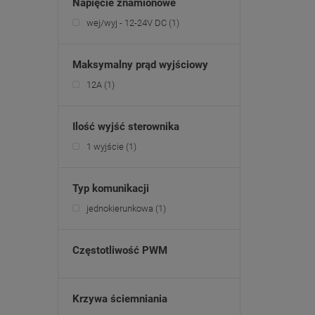
Napięcie znamionowe
wej/wyj - 12-24V DC
(1)
Maksymalny prąd wyjściowy
12A
(1)
Ilość wyjść sterownika
1 wyjście
(1)
Typ komunikacji
jednokierunkowa
(1)
Częstotliwość PWM
Krzywa ściemniania