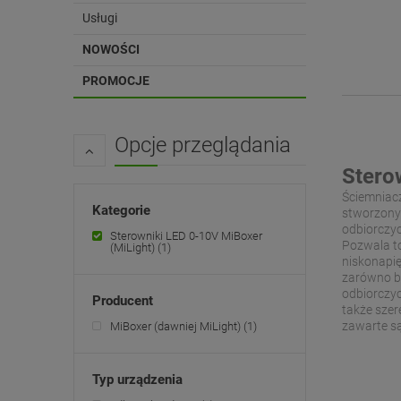
Usługi
NOWOŚCI
PROMOCJE
Opcje przeglądania
Stero
Ściemniacz
Kategorie
stworzonyc
odbiorczyc
Sterowniki LED 0-10V MiBoxer
Pozwala to
(MiLight)
(1)
niskonapię
zarówno b
odbiorczyc
Producent
także szer
zawarte są
MiBoxer (dawniej MiLight)
(1)
Typ urządzenia