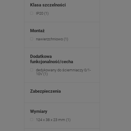
Klasa szczelności
IP20
(1)
Montaż
nawierzchniowo
(1)
Dodatkowa
funkcjonalność/cecha
dedykowany do ściemniaczy 0/1-
10V
(1)
Zabezpieczenia
Wymiary
124 x 38 x 23 mm
(1)