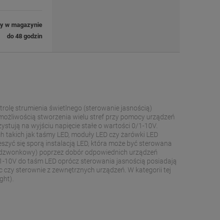
ny w magazynie
do 48 godzin
rolę strumienia świetlnego (sterowanie jasnością)
możliwością stworzenia wielu stref przy pomocy urządzeń
tują na wyjściu napięcie stałe o wartości 0/1-10V.
 takich jak taśmy LED, moduły LED czy żarówki LED
zyć się sporą instalacją LED, która może być sterowana
k dzwonkowy) poprzez dobór odpowiednich urządzeń
/1-10V do taśm LED oprócz sterowania jasnością posiadają
c czy sterownie z zewnętrznych urządzeń. W kategorii tej
ght).