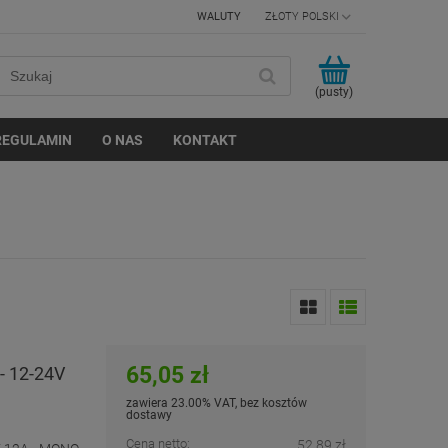
WALUTY
(pusty)
REGULAMIN
O NAS
KONTAKT
65,05 zł
- 12-24V
zawiera 23.00% VAT, bez kosztów
dostawy
Cena netto:
52,89 zł