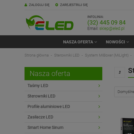
ZALOGUJ SIĘ
ZAREJESTRUJ SIĘ
INFOLINIA:
(32) 445 09 84
Email:
sklep@eled.pl
NASZA OFERTA
NOWOŚCI
Strona główna
Sterowniki LED
System MiBoxer (MiLight)
S
Nasza oferta
Taśmy LED
Sterowniki LED
Profile aluminiowe LED
Zasilacze LED
Smart Home Sinum