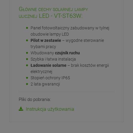
Główne cechy solarnej lampy
ulicznej LED - VT-ST63W:
Panel fotowoltaiczny zabudowany w tylnej
obudowie lampy LED
Pilot w zestawie
– wygodne sterowanie
trybami pracy
Wbudowany
czujnik ruchu
Szybka i łatwa instalacja
Ładowanie solarne
– brak kosztów energii
elektrycznej
Stopień ochrony IP65
2 lata gwarancji
Pliki do pobrania:
Instrukcja użytkowania