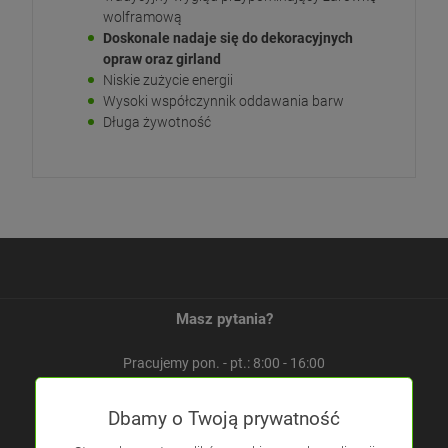
wolframową
Doskonale nadaje się do dekoracyjnych
opraw oraz girland
Niskie zużycie energii
Wysoki współczynnik oddawania barw
Długa żywotność
Masz pytania?
Pracujemy pon. - pt.: 8:00 - 16:00
ELED ul. Rabsztyńska 16
Dbamy o Twoją prywatność
32-310 Klucze, Polska