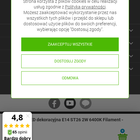
Strona korzysta z plików cookies w celu realizacji
Tel.:
(32)4450984
usług zgodnie z
Polityką prywatności
.
Możesz zaakceptować wykorzystanie przez nas
E-mail:
sklep@eled.pl
wszystkich tych plików i przejść do sklepu lub
dostosować użycie plików do swoich preferencji,
wybierając opcję "Dostosuj zgody".
Informacje
Zakupy
ZAAKCEPTUJ WSZYSTKIE
Pomoc
DOSTOSUJ ZGODY
Pozostałe
ODMOWA
Żarówka LED dekoracyjna E14 ST26 2W 6400K Filament -
Copyright © 2010-2026 by TECH-SYSTEM - Olkusz, Kraków,
VT-1952
Katowice. Wszelkie prawa zastrzeżone.
Styl graficzny i aplikacje ShopGadget.pl
Sklep internetowy Shoper
Premium