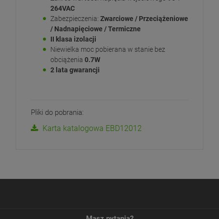
264VAC
Zabezpieczenia:
Zwarciowe / Przeciążeniowe
/ Nadnapięciowe / Termiczne
II klasa izolacji
Niewielka moc pobierana w stanie bez
obciążenia
0.7W
2 lata gwarancji
Pliki do pobrania:
Karta katalogowa EBD12012
Masz pytania?