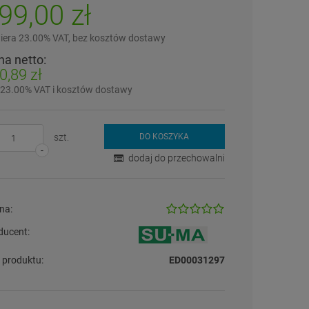
99,00 zł
iera 23.00% VAT, bez kosztów dostawy
na netto:
0,89 zł
 23.00% VAT i kosztów dostawy
szt.
DO KOSZYKA
-
dodaj do przechowalni
na:
ducent:
 produktu:
ED00031297