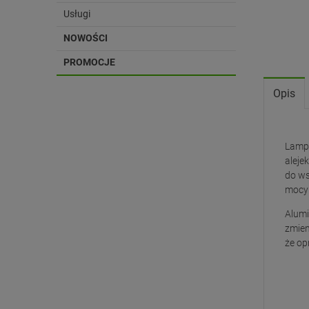
Usługi
NOWOŚCI
PROMOCJE
Opis
Lampa
aleje
do ws
mocy
Alumi
zmien
że op