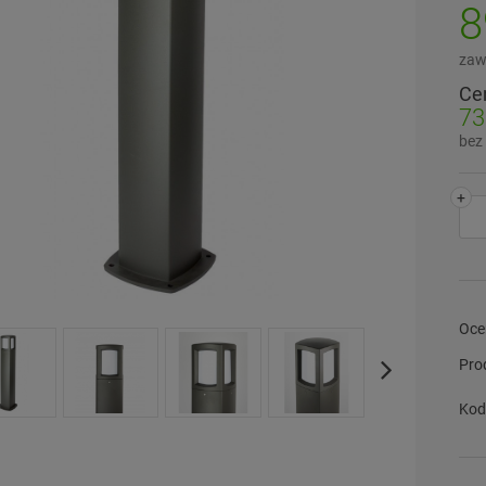
8
zaw
Ce
73
bez
+
Oce
Pro
Kod