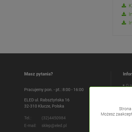
K
I
I
Masz pytania?
Info
O 
Pracujemy pon. - pt.: 8:00 - 16:00
Ko
ELED ul. Rabsztyńska 16
Re
32-310 Klucze, Polska
Ofe
Strona 
Możesz zaakcepto
Tel.:
(32)4450984
E-mail:
sklep@eled.pl