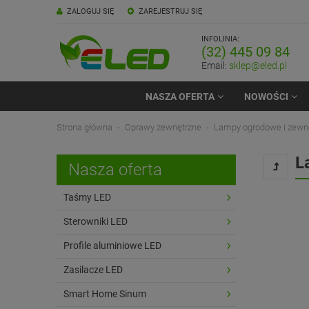
ZALOGUJ SIĘ
ZAREJESTRUJ SIĘ
INFOLINIA:
(32) 445 09 84
Email:
sklep@eled.pl
NASZA OFERTA
NOWOŚCI
Strona główna
Oprawy zewnętrzne
Lampy ogrodowe i zewn
L
Nasza oferta
Taśmy LED
Sterowniki LED
Profile aluminiowe LED
Zasilacze LED
Smart Home Sinum