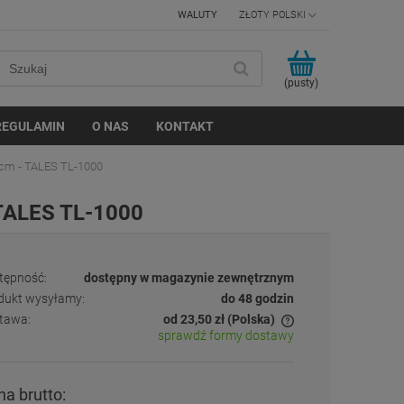
WALUTY
(pusty)
REGULAMIN
O NAS
KONTAKT
cm - TALES TL-1000
TALES TL-1000
tępność:
dostępny w magazynie zewnętrznym
dukt wysyłamy:
do 48 godzin
tawa:
od 23,50 zł
(Polska)
sprawdź formy dostawy
Cena nie zawiera ewentualnych kosztów
płatności
a brutto: