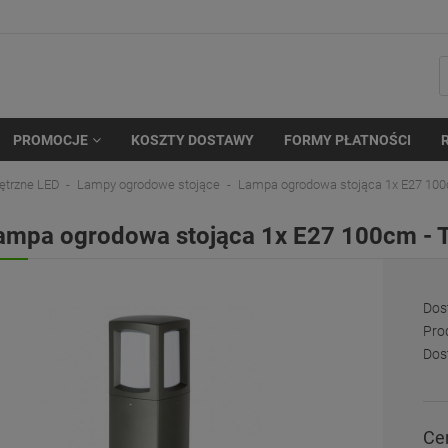
PROMOCJE
KOSZTY DOSTAWY
FORMY PŁATNOŚCI
ętrzne LED
Lampy ogrodowe stojące
Lampa ogrodowa stojąca 1x E27 100
ampa ogrodowa stojąca 1x E27 100cm - 
Dos
Pro
Dos
Cen