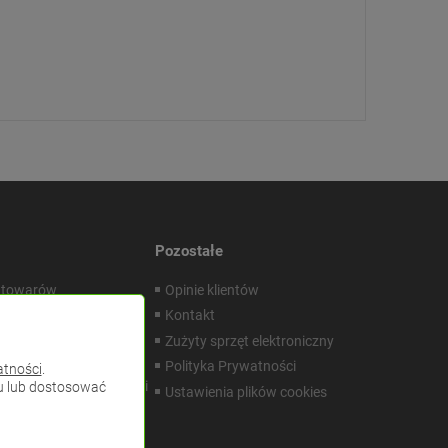
Pozostałe
 towarów
Opinie klientów
acje i Gwarancje
Kontakt
m Dokumentacji
Zużyty sprzęt elektroniczny
znej
Polityka Prywatności
atności
.
ator doboru przewodów i
pu lub dostosować
Ustawienia plików cookies
zy do instalacji LED
enia indywidualne